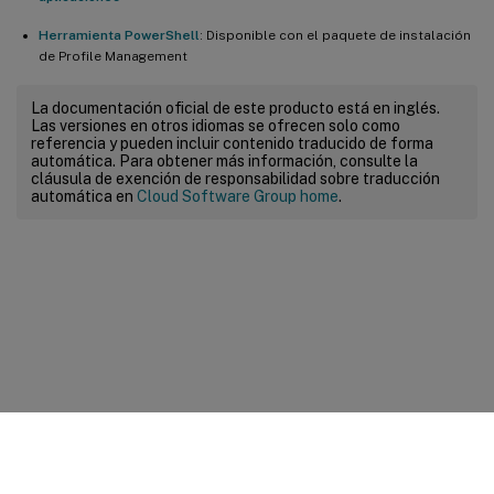
Herramienta PowerShell
: Disponible con el paquete de instalación
de Profile Management
La documentación oficial de este producto está en inglés.
Las versiones en otros idiomas se ofrecen solo como
referencia y pueden incluir contenido traducido de forma
automática. Para obtener más información, consulte la
cláusula de exención de responsabilidad sobre traducción
automática en
Cloud Software Group home
.