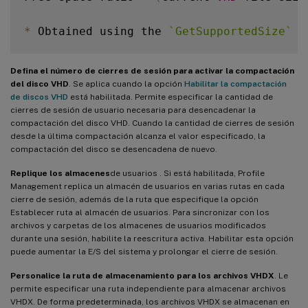
*
 Obtained using the 
`
GetSupportedSize
`
 m
Defina el número de cierres de sesión para activar la compactación
del disco VHD
. Se aplica cuando la opción
Habilitar la compactación
de discos VHD
está habilitada. Permite especificar la cantidad de
cierres de sesión de usuario necesaria para desencadenar la
compactación del disco VHD. Cuando la cantidad de cierres de sesión
desde la última compactación alcanza el valor especificado, la
compactación del disco se desencadena de nuevo.
Replique los almacenes
de usuarios . Si está habilitada, Profile
Management replica un almacén de usuarios en varias rutas en cada
cierre de sesión, además de la ruta que especifique la opción
Establecer ruta al almacén de usuarios. Para sincronizar con los
archivos y carpetas de los almacenes de usuarios modificados
durante una sesión, habilite la reescritura activa. Habilitar esta opción
puede aumentar la E/S del sistema y prolongar el cierre de sesión.
Personalice la ruta de almacenamiento para los archivos VHDX
. Le
permite especificar una ruta independiente para almacenar archivos
VHDX. De forma predeterminada, los archivos VHDX se almacenan en