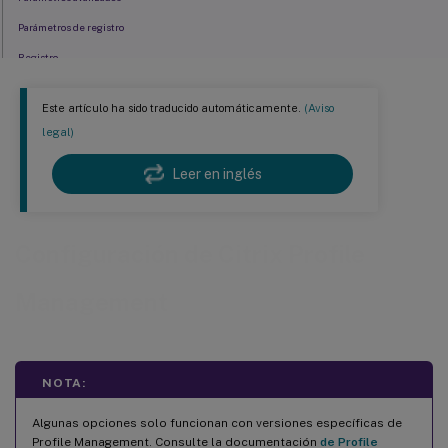
Parámetros de registro
Registro
Sistema de archivos
Este artículo ha sido traducido automáticamente.
(Aviso
Sincronización
legal)
Perfiles de usuario de streaming
Leer en inglés
Deduplicación de archivos
Configuración multiplataforma
Control de acceso a aplicaciones
Configuración de Citrix Profile
Management
NOTA:
Algunas opciones solo funcionan con versiones específicas de
Profile Management. Consulte la documentación
de Profile