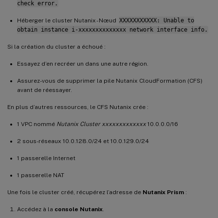
check error.
Héberger le cluster Nutanix - Nœud
XXXXXXXXXXX: Unable to
obtain instance i-xxxxxxxxxxxxxx network interface info.
Si la création du cluster a échoué :
Essayez d’en recréer un dans une autre région.
Assurez-vous de supprimer la pile Nutanix CloudFormation (CFS)
avant de réessayer.
En plus d’autres ressources, le CFS Nutanix crée :
1 VPC nommé
Nutanix Cluster xxxxxxxxxxxxx
10.0.0.0/16
2 sous-réseaux 10.0.128.0/24 et 10.0.129.0/24
1 passerelle Internet
1 passerelle NAT
Une fois le cluster créé, récupérez l’adresse de
Nutanix Prism
:
Accédez à la
console Nutanix
.