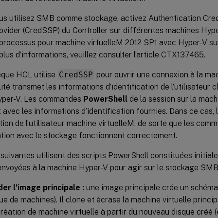
us utilisez SMB comme stockage, activez Authentication Cred
vider (CredSSP) du Controller sur différentes machines Hyper
e processus pour machine virtuelleM 2012 SP1 avec Hyper-V s
plus d’informations, veuillez consulter l’article CTX137465.
èque HCL utilise
CredSSP
pour ouvrir une connexion à la ma
ité transmet les informations d’identification de l’utilisateur 
yper-V. Les commandes
PowerShell
de la session sur la mac
 avec les informations d’identification fournies. Dans ce cas, 
ation de l’utilisateur machine virtuelleM, de sorte que les co
ion avec le stockage fonctionnent correctement.
suivantes utilisent des scripts PowerShell constituées initia
 envoyées à la machine Hyper-V pour agir sur le stockage SMB
er l’image principale :
une image principale crée un schéma
ue de machines). Il clone et écrase la machine virtuelle princi
création de machine virtuelle à partir du nouveau disque créé 