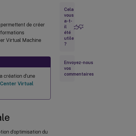
fichiers
SMB 3
Cela
vous
a-t-
i permettent de créer
Créer un
il
catalogue
nformations
été
avec un
utile
er Virtual Machine
profil de
?
machine
Autres
Envoyez-nous
ressources
vos
commentaires
a création d’une
Center Virtual
Informations
supplémentaires
ale
ption d’optimisation du