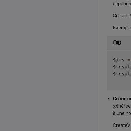
dépendan
ConvertV
Exemple
$ims 
=
$resul
$result
Créer u
générée 
à une no
CreateVi