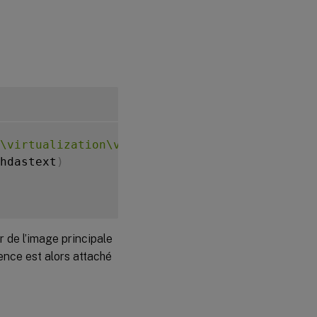
\virtualization\v2"
;
hdastext
)
r de l’image principale
ence est alors attaché