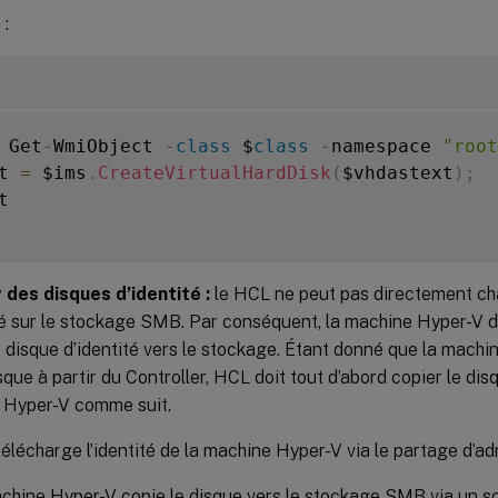
 :
 Get
-
WmiObject 
-
class
 $
class
-
namespace 
"root
t 
=
 $ims
.
CreateVirtualHardDisk
(
$vhdastext
)
;


 des disques d’identité :
le HCL ne peut pas directement ch
té sur le stockage SMB. Par conséquent, la machine Hyper-V d
e disque d’identité vers le stockage. Étant donné que la mach
isque à partir du Controller, HCL doit tout d’abord copier le disq
 Hyper-V comme suit.
élécharge l’identité de la machine Hyper-V via le partage d’ad
chine Hyper-V copie le disque vers le stockage SMB via un s