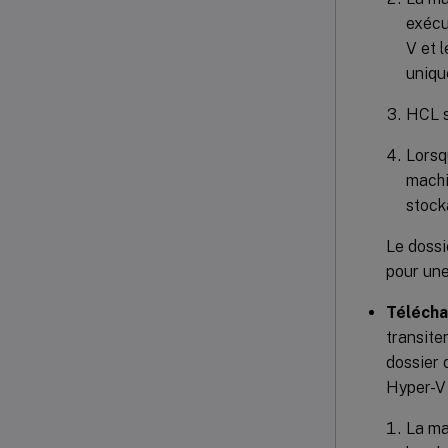
exécu
V et 
uniqu
HCL s
Lorsq
machi
stock
Le dossi
pour une
Télécha
transite
dossier 
Hyper-V s
La ma