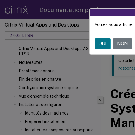
Documentation produit
Citrix Virtual Apps and Desktops
Voulez-vous afficher 
Ce contenu a 
2402 LTSR
Citrix
OUI
NON
Citrix Virtual Apps and Desktops 7 2402
LTSR
Ce artic
Nouveautés
responsa
Problèmes connus
Fin de prise en charge
Configuration système requise
Crée
Vue d'ensemble technique
<
Syst
Installer et configurer
Identités des machines
Man
Préparer l'installation
Installer les composants principaux