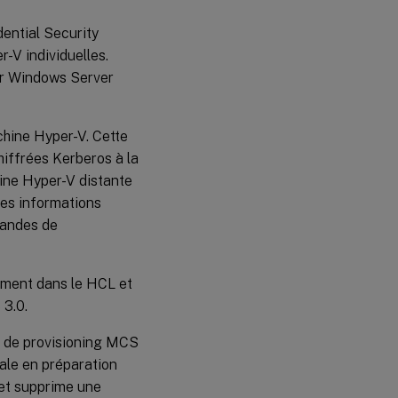
ential Security
-V individuelles.
ur Windows Server
chine Hyper-V. Cette
chiffrées Kerberos à la
hine Hyper-V distante
les informations
mmandes de
lement dans le HCL et
 3.0.
 de provisioning MCS
pale en préparation
(et supprime une