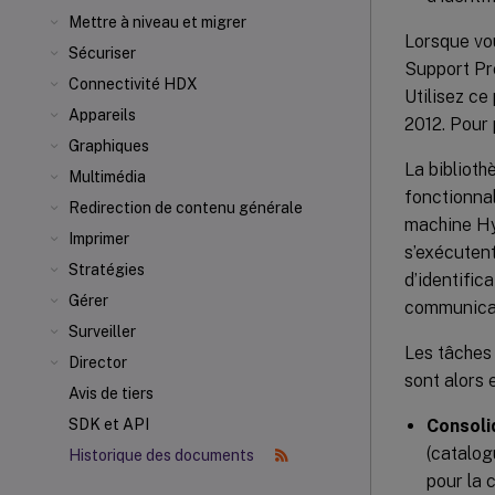
Mettre à niveau et migrer
Lorsque vo
Sécuriser
Support Pro
Connectivité HDX
Utilisez c
Appareils
2012. Pour 
Graphiques
La biblioth
Multimédia
fonctionnal
Redirection de contenu générale
machine H
Imprimer
s’exécutent
Stratégies
d’identific
Gérer
communicat
Surveiller
Les tâches 
Director
sont alors
Avis de tiers
Consolid
SDK et API
(catalog
Historique des documents
pour la 