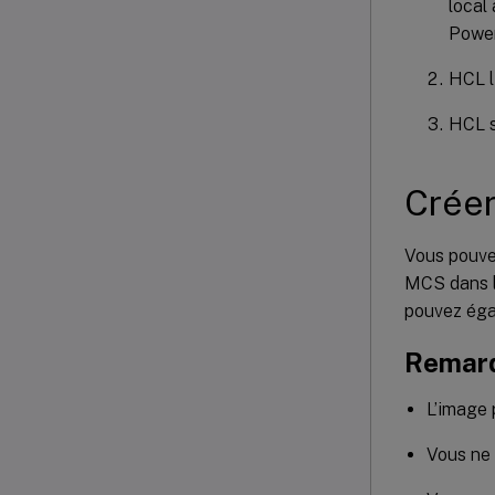
local
Power
HCL l
HCL s
Créer
Vous pouvez
MCS dans l
pouvez égal
Remarq
L’image 
Vous ne 