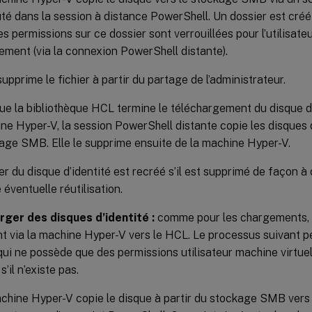
té dans la session à distance PowerShell. Un dossier est créé
les permissions sur ce dossier sont verrouillées pour l’utilisat
ement (via la connexion PowerShell distante).
upprime le fichier à partir du partage de l’administrateur.
ue la bibliothèque HCL termine le téléchargement du disque d’
ne Hyper-V, la session PowerShell distante copie les disques d
age SMB. Elle le supprime ensuite de la machine Hyper-V.
er du disque d’identité est recréé s’il est supprimé de façon à c
 éventuelle réutilisation.
rger des disques d’identité :
comme pour les chargements, l
nt via la machine Hyper-V vers le HCL. Le processus suivant 
qui ne possède que des permissions utilisateur machine virtue
’il n’existe pas.
chine Hyper-V copie le disque à partir du stockage SMB vers