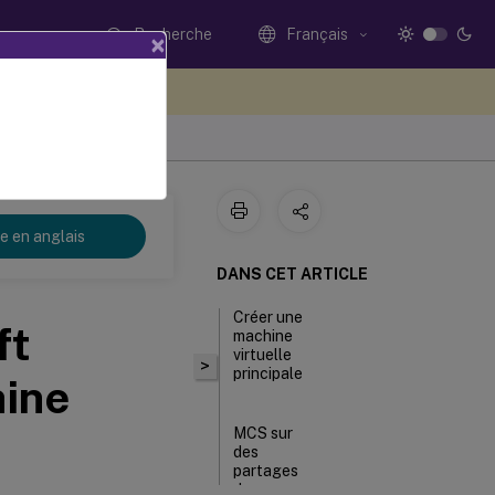
Recherche
Français
×
ez votre avis ici
re en anglais
DANS CET ARTICLE
Créer une
ft
machine
virtuelle
>
principale
hine
MCS sur
des
partages
de