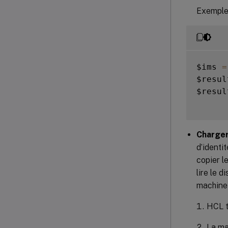
Exemple
$ims 
=
$resul
$result
Charger
d’identi
copier l
lire le d
machine
HCL t
La ma