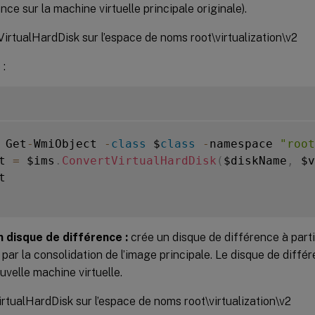
ce sur la machine virtuelle principale originale).
irtualHardDisk sur l’espace de noms root\virtualization\v2
 :
 Get
-
WmiObject 
-
class
 $
class
-
namespace 
"root
t 
=
 $ims
.
ConvertVirtualHardDisk
(
$diskName
,
 $v


n disque de différence :
crée un disque de différence à parti
par la consolidation de l’image principale. Le disque de différ
uvelle machine virtuelle.
rtualHardDisk sur l’espace de noms root\virtualization\v2