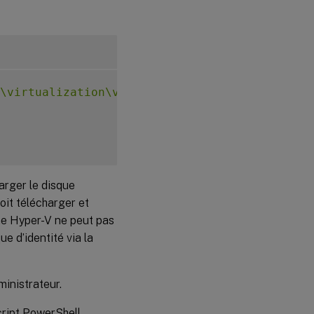
\virtualization\v2"
;
arger le disque
oit télécharger et
ine Hyper-V ne peut pas
ue d’identité via la
ministrateur.
cript PowerShell