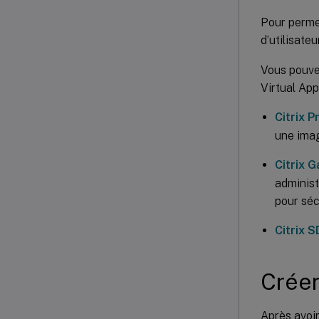
Pour permet
d’utilisateu
Vous pouve
Virtual Ap
Citrix P
une imag
Citrix 
administ
pour séc
Citrix 
Créer
Après avoir