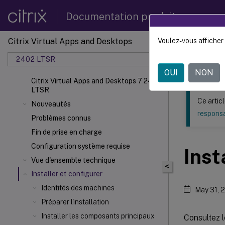
Documentation produit
Citrix Virtual Apps and Desktops
Voulez-vous afficher 
Ce contenu a 
2402 LTSR
Citrix
OUI
NON
Citrix Virtual Apps and Desktops 7 2402
LTSR
Ce artic
Nouveautés
responsa
Problèmes connus
Fin de prise en charge
Configuration système requise
Inst
Vue d'ensemble technique
<
Installer et configurer
Identités des machines
May 31, 
Préparer l'installation
Installer les composants principaux
Consultez 