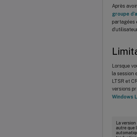
Après avoi
groupe d’a
partagées e
d’utilisate
Limit
Lorsque vou
la session 
LTSR et CR 
versions pr
Windows L
La version
autre que l
automatiqu