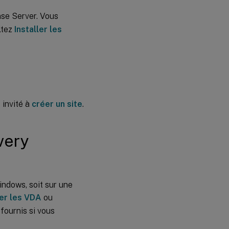
Créer un
ense Server. Vous
groupe
ltez
Installer les
d’applications
(facultatif)
Limitation
connue
 invité à
créer un site
.
ivery
indows, soit sur une
ler les VDA
ou
fournis si vous