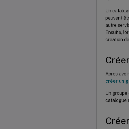
Un catalogu
peuvent êtr
autre servi
Ensuite, lo
création d
Créer
Après avoi
créer un g
Un groupe d
catalogue s
Créer