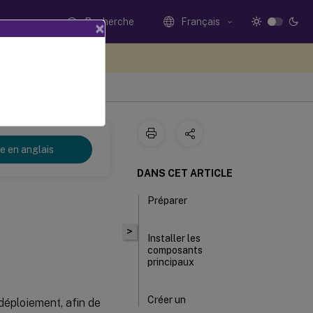
Recherche
Français
×
ez votre avis ici
re en anglais
DANS CET ARTICLE
Préparer
>
Installer les
composants
principaux
Créer un
déploiement, afin de