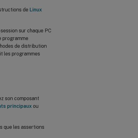
nstructions de
Linux
-session sur chaque PC
 le programme
hodes de distribution
it les programmes
llez son composant
nts principaux
ou
es que les assertions