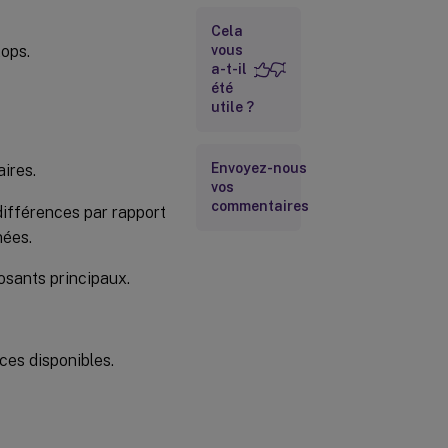
site
Cela
Installer un
tops.
vous
ou
a-t-il
plusieurs
Virtual
été
Delivery
utile ?
Agents
(VDA)
Envoyez-nous
ires.
Installer les
vos
composants
commentaires
facultatifs
 différences par rapport
nées.
Créer un
osants principaux.
catalogue
de
machines
aces disponibles.
Créer un
groupe de
mise à
disposition