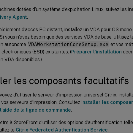
chines dotées d’un système d’exploitation Linux, suivez les i
livery Agent
.
ploiement d’accès PC distant, installez un VDA pour OS mono
Si vous n’avez besoin que des services VDA de base, utilisez
tion autonome
VDAWorkstationCoreSetup.exe
et vos mét
s électroniques (ESD) existantes. (
Préparer l’installation
décr
ion VDA disponibles.)
ller les composants facultatifs
voyez d’utiliser le serveur d’impression universel Citrix, insta
 vos serveurs d’impression. Consultez
Installer les composa
à l’aide de la ligne de commande
.
tre à StoreFront d’utiliser des options d’authentification tell
allez le
Citrix Federated Authentication Service
.