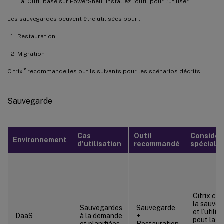
Outil basé sur PowerShell. Installez l’outil pour l’utiliser.
Les sauvegardes peuvent être utilisées pour :
Restauration
Migration
®
Citrix
recommande les outils suivants pour les scénarios décrits.
Sauvegarde
Cas
Outil
Considér
Environnement
d’utilisation
recommandé
spéciale
Citrix co
la sauve
Sauvegardes
Sauvegarde
et l’utilis
DaaS
à la demande
+
peut la
et planifiées
Restauration