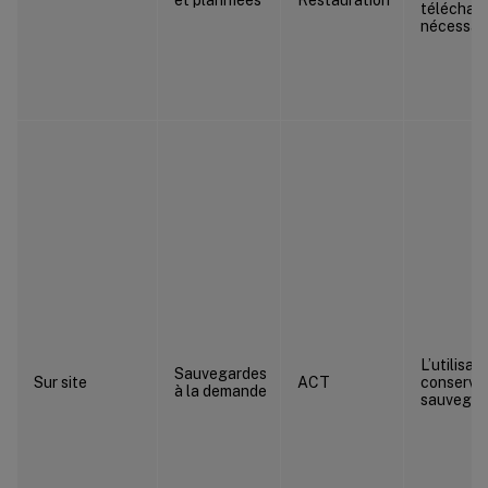
télécharg
nécessai
L’utilisat
Sauvegardes
Sur site
ACT
conserve 
à la demande
sauvegar