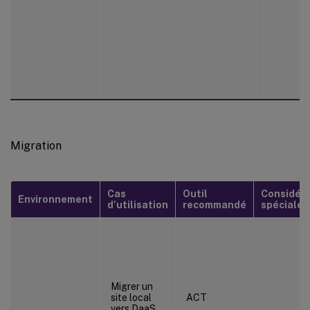
Migration
Cas
Outil
Considéra
Environnement
d’utilisation
recommandé
spéciales
Migrer un
site local
ACT
vers DaaS