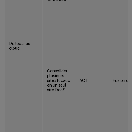
Du local au
cloud
Consolider
plusieurs
sites locaux
ACT
Fusion de 
en un seul
site DaaS