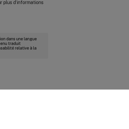
ur plus d’informations
rsion dans une langue
tenu traduit
abilité relative à la
ité et conditions légales
|
Préférences de cookies
|
docs.cloud.com