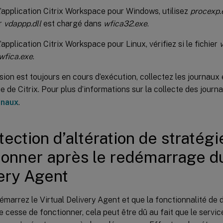
l’application Citrix Workspace pour Windows, utilisez
procexp.
er
vdappp.dll
est chargé dans
wfica32.exe
.
’application Citrix Workspace pour Linux, vérifiez si le fichier
wfica.exe
.
ssion est toujours en cours d’exécution, collectez les journaux
e de Citrix. Pour plus d’informations sur la collecte des journ
rnaux
.
tection d’altération de stratég
ionner après le redémarrage du
ery Agent
émarrez le Virtual Delivery Agent et que la fonctionnalité de d
e cesse de fonctionner, cela peut être dû au fait que le servi