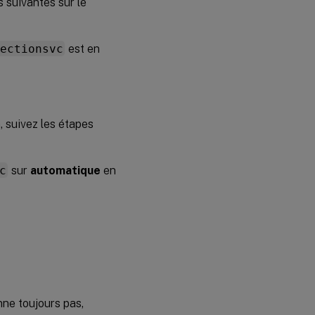
 suivantes sur le
tectionsvc
est en
, suivez les étapes
c
sur
automatique
en
onne toujours pas,