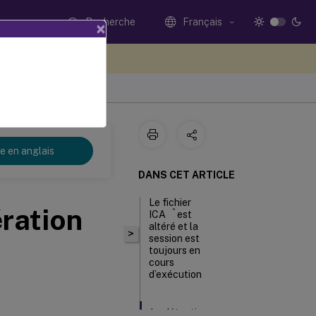
Recherche
Français
×
ez votre avis ici
re en anglais
DANS CET ARTICLE
Le fichier
ération
®
ICA
est
altéré et la
>
session est
toujours en
cours
d’exécution
La détection