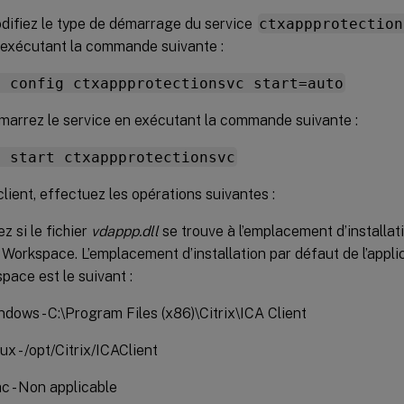
difiez le type de démarrage du service
ctxappprotection
 exécutant la commande suivante :
c config ctxappprotectionsvc start=auto
marrez le service en exécutant la commande suivante :
c start ctxappprotectionsvc
client, effectuez les opérations suivantes :
ez si le fichier
vdappp.dll
se trouve à l’emplacement d’installati
x Workspace. L’emplacement d’installation par défaut de l’applic
pace est le suivant :
dows - C:\Program Files (x86)\Citrix\ICA Client
ux - /opt/Citrix/ICAClient
c - Non applicable