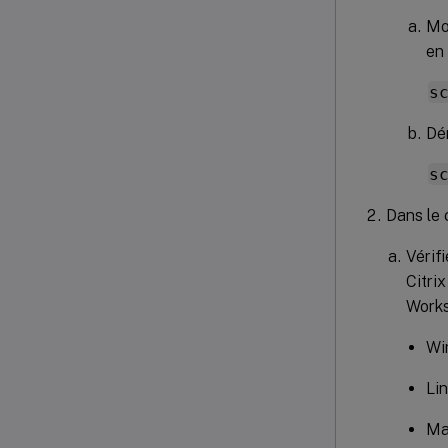
Mo
en
s
Dé
s
Dans le 
Vérifi
Citri
Works
Win
Lin
Ma