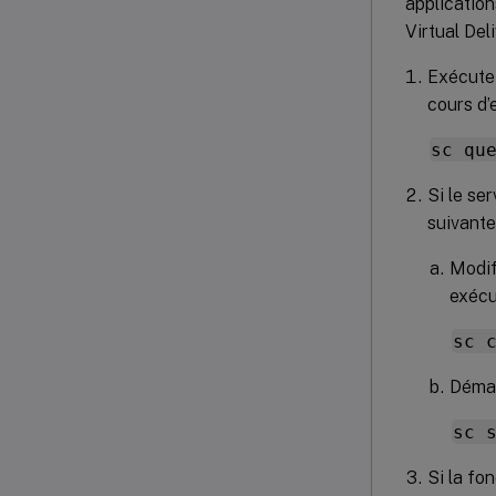
application
Virtual Del
Exécutez
cours d’
sc qu
Si le se
suivante
Modif
exécu
sc 
Démar
sc 
Si la fo