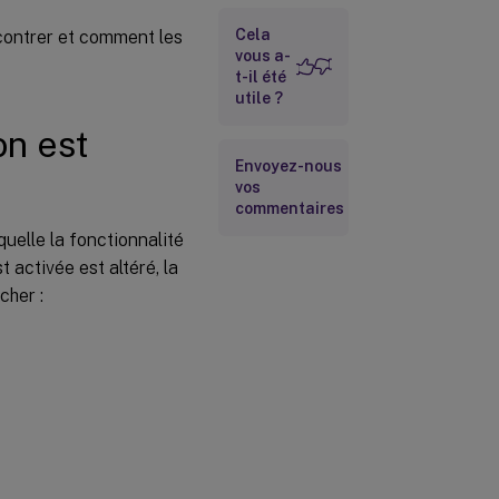
d’altération
de stratégie
Cela
contrer et comment les
cesse de
vous a-
fonctionner
t-il été
après le
utile ?
redémarrage
du Virtual
on est
Delivery
Envoyez-nous
Agent
vos
commentaires
quelle la fonctionnalité
 activée est altéré, la
cher :