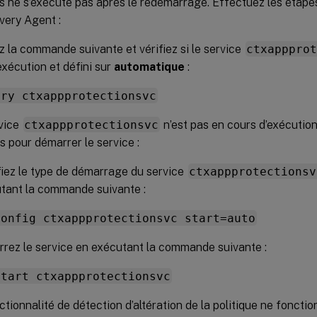
s ne s’exécute pas après le redémarrage. Effectuez les étapes
ivery Agent :
 la commande suivante et vérifiez si le service
ctxapppro
exécution et défini sur
automatique
:
ery ctxappprotectionsvc
rvice
ctxappprotectionsvc
n’est pas en cours d’exécution
s pour démarrer le service :
iez le type de démarrage du service
ctxappprotectionsv
tant la commande suivante :
config ctxappprotectionsvc start=auto
rez le service en exécutant la commande suivante :
start ctxappprotectionsvc
nctionnalité de détection d’altération de la politique ne foncti