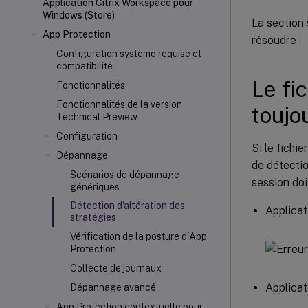
Application Citrix Workspace pour
Windows (Store)
La section
App Protection
résoudre :
Configuration système requise et
compatibilité
Le fi
Fonctionnalités
Fonctionnalités de la version
toujo
Technical Preview
Configuration
Si le fichi
Dépannage
de détectio
Scénarios de dépannage
session doi
génériques
Détection d'altération des
Applicat
stratégies
Vérification de la posture d'App
Protection
Collecte de journaux
Applicat
Dépannage avancé
App Protection contextuelle pour