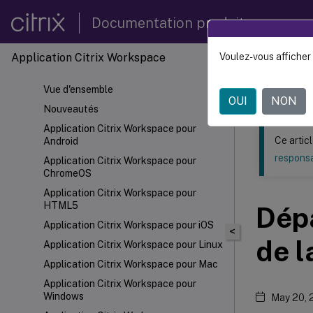
Documentation produit
Application Citrix Workspace
Voulez-vous afficher 
Ce contenu a 
Vue d'ensemble
Applic
OUI
NON
Nouveautés
Application Citrix Workspace pour
Ce artic
Android
responsa
Application Citrix Workspace pour
ChromeOS
Application Citrix Workspace pour
HTML5
Dépa
Application Citrix Workspace pour iOS
<
de l
Application Citrix Workspace pour Linux
Application Citrix Workspace pour Mac
Application Citrix Workspace pour
Windows
May 20, 