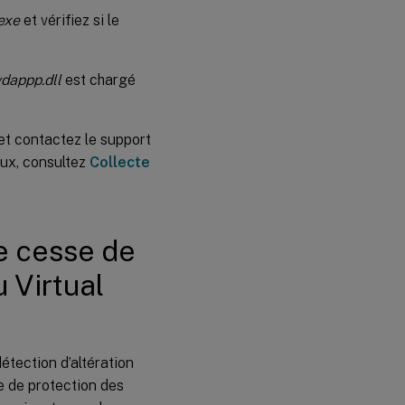
exe
et vérifiez si le
vdappp.dll
est chargé
 et contactez le support
aux, consultez
Collecte
ie cesse de
 Virtual
étection d’altération
ce de protection des