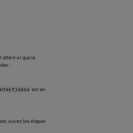
t altéré et que la
tes :
rotectionsv
est en
ion, suivez les étapes