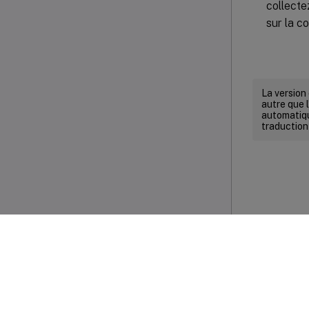
collecte
sur la c
La version
autre que l
automatiqu
traduction
Commenta