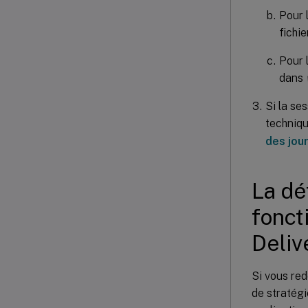
Pour 
fichi
Pour l
dans
Si la se
techniqu
des jou
La dé
fonct
Deliv
Si vous red
de stratégi