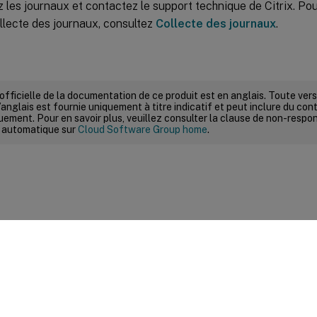
z les journaux et contactez le support technique de Citrix. Po
ollecte des journaux, consultez
Collecte des journaux
.
 officielle de la documentation de ce produit est en anglais. Toute ve
’anglais est fournie uniquement à titre indicatif et peut inclure du con
ement. Pour en savoir plus, veuillez consulter la clause de non-respons
 automatique sur
Cloud Software Group home
.
ires sur le site
|
Vos préférences de confidentialité
|
Confidential