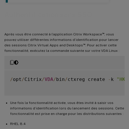
Authentification sans SSO
™
Après vous être connecté à l’application Citrix Workspace
, vous
pouvez utiliser différentes informations d’identification pour lancer
™
des sessions Citrix Virtual Apps and Desktops
. Pour activer cette
fonctionnalité, exécutez la commande suivante sur votre VDA Linux :
/
opt
/
Citrix
/
VDA
/
bin
/
ctxreg create 
-
k 
"HKL
Une fois la fonctionnalité activée, vous êtes invité à saisir vos
informations d’identification lors du lancement des sessions. Cette
fonctionnalité est prise en charge pour les distributions suivantes :
RHEL 8.4