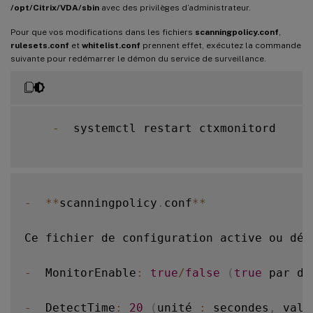
/opt/Citrix/VDA/sbin
avec des privilèges d’administrateur.
Pour que vos modifications dans les fichiers
scanningpolicy.conf
,
rulesets.conf
et
whitelist.conf
prennent effet, exécutez la commande
suivante pour redémarrer le démon du service de surveillance.
-
  systemctl restart ctxmonitord

-
**
scanningpolicy
.
conf
**
Ce fichier de configuration active ou dés
-
  MonitorEnable
:
true
/
false
(
true
 par dé
-
  DetectTime
:
20
(
unité 
:
 secondes
,
 vale