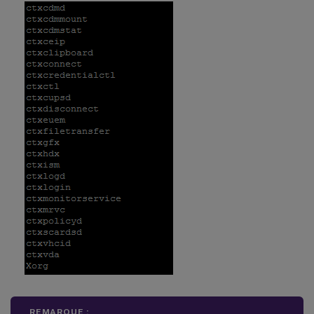
-
**
ProcessName
**
:
<
>
(
Le nom du process
-
**
Operation
**
:
1
/
2
/
4
/
8
(
1
=
 arrêter le
-
**
DBRecord
**
:
false
REMARQUE :