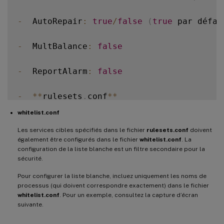
-
  AutoRepair
:
true
/
false
(
true
 par défau
-
  MultBalance
:
false
-
  ReportAlarm
:
false
-
**
rulesets
.
conf
**
whitelist.conf
Ce fichier de configuration spécifie les 
Les services cibles spécifiés dans le fichier
rulesets.conf
doivent
également être configurés dans le fichier
whitelist.conf
. La
!
[
Quatre services surveillés par défaut
]
(
configuration de la liste blanche est un filtre secondaire pour la
sécurité.
Pour configurer chaque service à surveill
Pour configurer la liste blanche, incluez uniquement les noms de
processus (qui doivent correspondre exactement) dans le fichier
-
whitelist.conf
**
MonitorUser
. Pour un exemple, consultez la capture d’écran
**
:
 all

suivante.
-
**
MonitorType
**
:
3