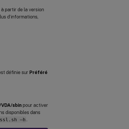
 partir de la version
lus d’informations,
st définie sur
Préféré
x/VDA/sbin
pour activer
ons disponibles dans
ssl.sh –h
.