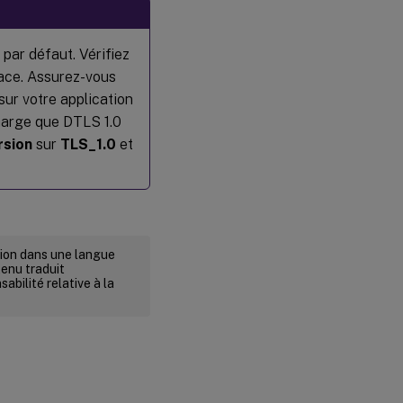
par défaut. Vérifiez
pace. Assurez-vous
sur votre application
charge que DTLS 1.0
rsion
sur
TLS_1.0
et
rsion dans une langue
tenu traduit
abilité relative à la