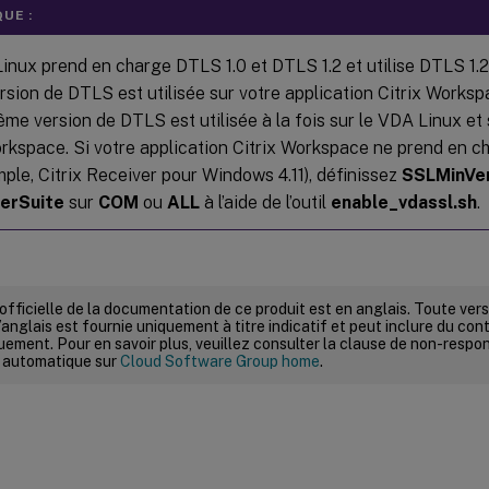
UE :
inux prend en charge DTLS 1.0 et DTLS 1.2 et utilise DTLS 1.2 
ersion de DTLS est utilisée sur votre application Citrix Works
me version de DTLS est utilisée à la fois sur le VDA Linux et 
orkspace. Si votre application Citrix Workspace ne prend en 
ple, Citrix Receiver pour Windows 4.11), définissez
SSLMinVe
erSuite
sur
COM
ou
ALL
à l’aide de l’outil
enable_vdassl.sh
.
 officielle de la documentation de ce produit est en anglais. Toute ve
’anglais est fournie uniquement à titre indicatif et peut inclure du con
ement. Pour en savoir plus, veuillez consulter la clause de non-respons
 automatique sur
Cloud Software Group home
.