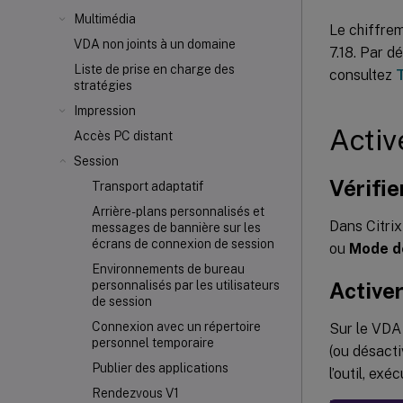
Multimédia
Le chiffrem
VDA non joints à un domaine
7.18. Par d
Liste de prise en charge des
consultez
stratégies
Impression
Activ
Accès PC distant
Session
Vérifie
Transport adaptatif
Arrière-plans personnalisés et
Dans Citrix
messages de bannière sur les
écrans de connexion de session
ou
Mode d
Environnements de bureau
Activer
personnalisés par les utilisateurs
de session
Connexion avec un répertoire
Sur le VDA L
personnel temporaire
(ou désacti
Publier des applications
l’outil, ex
Rendezvous V1