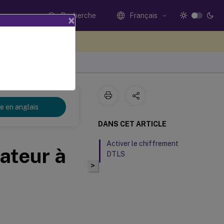
Recherche
Français
×
ez votre avis ici
re en anglais
DANS CET ARTICLE
Activer le chiffrement
sateur à
DTLS
>