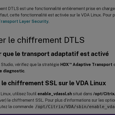
ent DTLS est une fonctionnalité entièrement prise en charge à
éfaut, cette fonctionnalité est activée sur le VDA Linux. Pour p
Transport Layer Security
.
er le chiffrement DTLS
r que le transport adaptatif est activé
™
 Studio, vérifiez que la stratégie
HDX
Adaptive Transport
e
e diagnostic
.
 le chiffrement SSL sur le VDA Linux
inux, utilisez l’outil
enable_vdassl.sh
situé dans
/opt/Citri
ver) le chiffrement SSL. Pour plus d’informations sur les opti
écutez la commande
/opt/Citrix/VDA/sbin/enable_vda