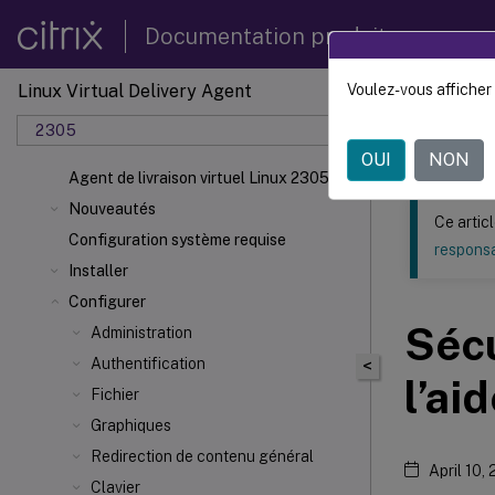
Documentation produit
Linux Virtual Delivery Agent
Voulez-vous afficher 
Ce contenu a 
2305
Agent d
OUI
NON
Agent de livraison virtuel Linux 2305
Nouveautés
Ce artic
Configuration système requise
responsa
Installer
Configurer
Sécu
Administration
Authentification
<
l’ai
Fichier
Graphiques
Redirection de contenu général
April 10,
Clavier