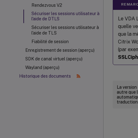
REMARQ
Rendezvous V2
Sécuriser les sessions utilisateur à
Le VDA L
l'aide de DTLS
quelle v
Sécuriser les sessions utilisateur à
l'aide de TLS
que la mê
Citrix W
Fiabilité de session
(par exem
Enregistrement de session (aperçu)
SSLCiph
SDK de canal virtuel (aperçu)
Wayland (aperçu)
Historique des documents
La version
autre que l
automatiqu
traduction