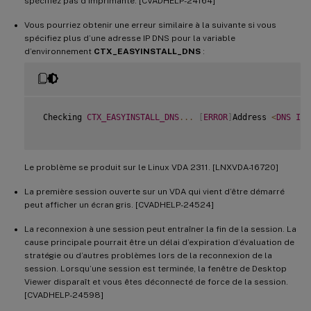
spécifiez pas d’imprimante. [CVADHELP-24164]
Vous pourriez obtenir une erreur similaire à la suivante si vous
spécifiez plus d’une adresse IP DNS pour la variable
d’environnement
CTX_EASYINSTALL_DNS
:
 Checking 
CTX_EASYINSTALL_DNS
...
[
ERROR
]
Address 
<
DNS
IP
 
Le problème se produit sur le Linux VDA 2311. [LNXVDA-16720]
La première session ouverte sur un VDA qui vient d’être démarré
peut afficher un écran gris. [CVADHELP-24524]
La reconnexion à une session peut entraîner la fin de la session. La
cause principale pourrait être un délai d’expiration d’évaluation de
stratégie ou d’autres problèmes lors de la reconnexion de la
session. Lorsqu’une session est terminée, la fenêtre de Desktop
Viewer disparaît et vous êtes déconnecté de force de la session.
[CVADHELP-24598]