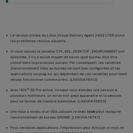
Problèmes résolus
La version initiale du Linux Virtual Delivery Agent 2402 LTSR inclut
les problèmes résolus suivants :
Si vous laissez la variable CTX_XDL_DESKTOP _ENVIRONMENT non
spécifiée, il n’y a aucun moyen de savoir quel bureau doit être
utilisé dans le processus suivant. Par conséquent, les variables
d’environnement liées au bureau ne sont pas configurées et les
applications ou plug-ins qui dépendent de ces variables pourraient
ne pas fonctionner comme prévu. [LNXVDA-16212]
™
Avec HDX
3D Pro activé, lorsque vous étendez une session à
plusieurs moniteurs, un écran noir peut apparaître et la session
peut se fermer de manière inattendue. [LNXVDA-16653]
Une mise à niveau d’un VDA utilisant le shell
tcsh
peut restaurer
l’environnement de bureau GNOME. [LNXVDA-16747]
Pour certaines applications, l’impression peut échouer si vous ne