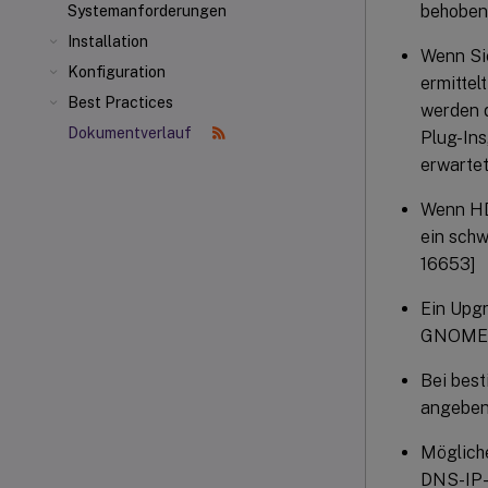
behoben
Systemanforderungen
Installation
Wenn Si
Konfiguration
ermittel
Best Practices
werden 
Dokumentverlauf
Plug-Ins
erwarte
Wenn H
ein schw
16653]
Ein Upgr
GNOME z
Bei bes
angeben
Mögliche
DNS-IP-