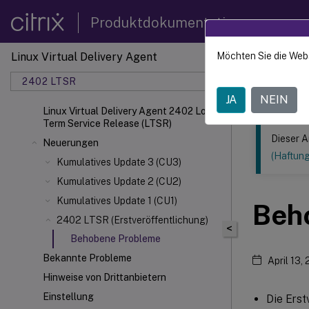
Produktdokumentation
Linux Virtual Delivery Agent
Möchten Sie die Web
Dieser Inhalt
2402 LTSR
Linux V
JA
NEIN
Linux Virtual Delivery Agent 2402 Long
Term Service Release (LTSR)
Dieser A
Neuerungen
(Haftun
Kumulatives Update 3 (CU3)
Kumulatives Update 2 (CU2)
Kumulatives Update 1 (CU1)
Beh
2402 LTSR (Erstveröffentlichung)
<
Behobene Probleme
Bekannte Probleme
April 13,
Hinweise von Drittanbietern
Einstellung
Die Erst