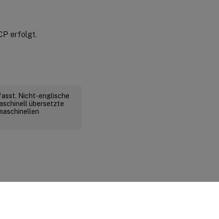
P erfolgt.
fasst. Nicht-englische
aschinell übersetzte
 maschinellen