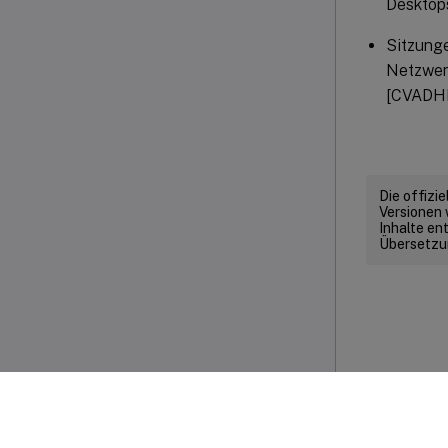
Desktop
Sitzunge
Netzwerk
[CVADH
Die offizi
Versionen 
Inhalte en
Übersetzun