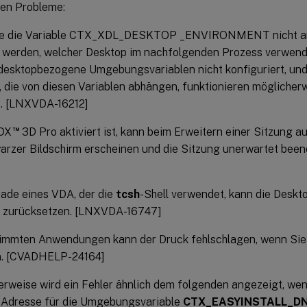
en Probleme:
e die Variable CTX_XDL_DESKTOP _ENVIRONMENT nicht ang
t werden, welcher Desktop im nachfolgenden Prozess verwend
desktopbezogene Umgebungsvariablen nicht konfiguriert, u
, die von diesen Variablen abhängen, funktionieren möglicherw
t. [LNXVDA-16212]
™
DX
3D Pro aktiviert ist, kann beim Erweitern einer Sitzung 
arzer Bildschirm erscheinen und die Sitzung unerwartet be
ade eines VDA, der die
tcsh
-Shell verwendet, kann die Desk
urücksetzen. [LNXVDA-16747]
timmten Anwendungen kann der Druck fehlschlagen, wenn Sie
. [CVADHELP-24164]
rweise wird ein Fehler ähnlich dem folgenden angezeigt, wen
Adresse für die Umgebungsvariable
CTX_EASYINSTALL_D