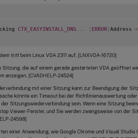
cking 
CTX_EASYINSTALL_DNS
...
[
ERROR
]
Address 
<
lem tritt beim Linux VDA 2311 auf. [LNXVDA-16720]
e Sitzung, die auf einem gerade gestarteten VDA geöffnet wi
irm anzeigen. [CVADHELP-24524]
erverbindung mit einer Sitzung kann zur Beendigung der Sitz
sache könnte ein Timeout bei der Richtlinienauswertung ode
der Sitzungswiederverbindung sein. Wenn eine Sitzung beend
ktop Viewer-Fenster, und Sie werden zwangsweise von der Si
ELP-24598]
ten einer Anwendung, wie Google Chrome und Visual Studio C