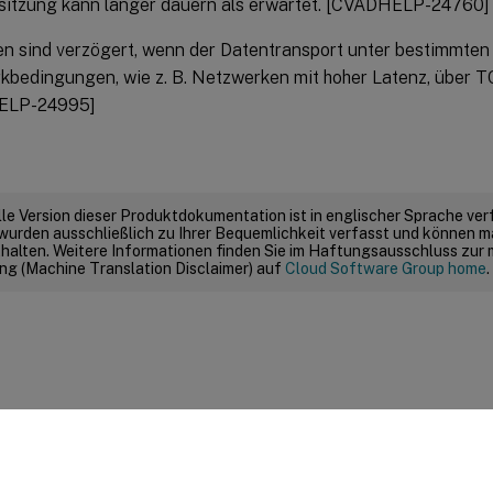
sitzung kann länger dauern als erwartet. [CVADHELP-24760]
n sind verzögert, wenn der Datentransport unter bestimmten
bedingungen, wie z. B. Netzwerken mit hoher Latenz, über TC
ELP-24995]
elle Version dieser Produktdokumentation ist in englischer Sprache ver
wurden ausschließlich zu Ihrer Bequemlichkeit verfasst und können m
thalten. Weitere Informationen finden Sie im Haftungsausschluss zur
g (Machine Translation Disclaimer) auf
Cloud Software Group home
.