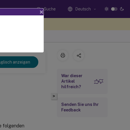
Suche
Deutsch
×
n Sie hier Feedback
glisch anzeigen
War dieser
Artikel
hilfreich?
>
Senden Sie uns Ihr
Feedback
ie folgenden