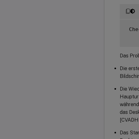
 Che
Das Prob
Die erst
Bildsch
Die Wied
Hauptur
während 
das Des
[CVADH
Das Star