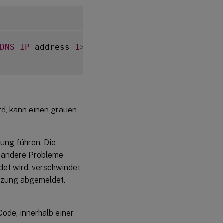
DNS
IP
 address 
1
>
<
DNS
IP
 address 
2
>
 is not 
rd, kann einen grauen
ung führen. Die
r andere Probleme
et wird, verschwindet
tzung abgemeldet.
ode, innerhalb einer