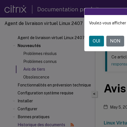
Documentation produit
Agent de livraison virtuel Linux 2407
Voulez-vous afficher 
Ce contenu a 
Agent d
Agent de livraison virtuel Linux 2407
OUI
NON
Nouveautés
Problèmes résolus
Ce artic
Problèmes connus
responsa
Avis de tiers
Obsolescence
Avis
Fonctionnalités en préversion technique
Configuration système requise
<
Installer
May 5, 2
Configurer
Bonnes pratiques
Linux Virt
Historique des documents