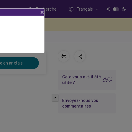
Recherche
Français
×
ez votre avis ici
re en anglais
Cela vous a-t-il été
utile ?
>
Envoyez-nous vos
commentaires