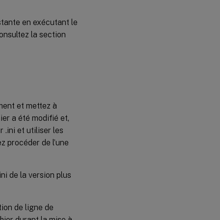
stante en exécutant le
onsultez la section
ment et mettez à
ier a été modifié et,
ini et utiliser les
z procéder de l’une
i de la version plus
ption de ligne de
er durant la mise à