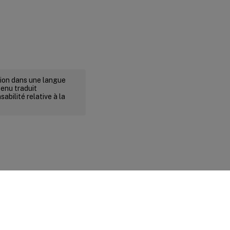
rsion dans une langue
tenu traduit
abilité relative à la