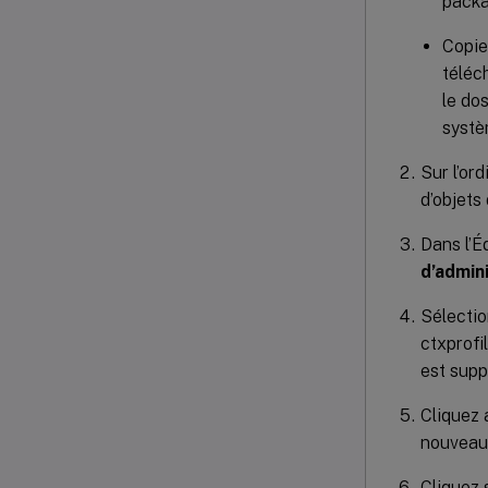
packa
Copie
téléc
le do
systè
Sur l’or
d’objets
Dans l’É
d’admin
Sélectio
ctxprofil
est supp
Cliquez 
nouvea
Cliquez 