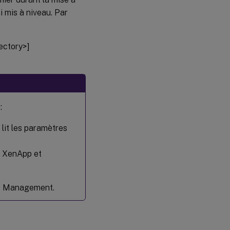
i mis à niveau. Par
ectory>]
:
 lit les paramètres
r XenApp et
ile Management.