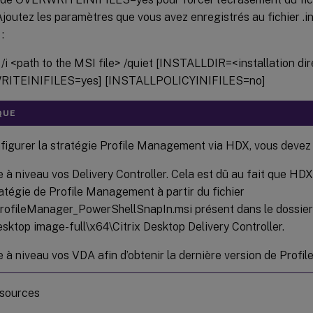
Ajoutez les paramètres que vous avez enregistrés au fichier .in
:
/i <path to the MSI file> /quiet [INSTALLDIR=<installation dir
ITEINIFILES=yes] [INSTALLPOLICYINIFILES=no]
QUE
figurer la stratégie Profile Management via HDX, vous devez 
 à niveau vos Delivery Controller. Cela est dû au fait que HDX
atégie de Profile Management à partir du fichier
rofileManager_PowerShellSnapIn.msi présent dans le dossie
ktop image-full\x64\Citrix Desktop Delivery Controller.
 à niveau vos VDA afin d’obtenir la dernière version de Prof
ssources