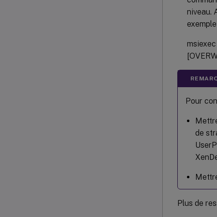
niveau. 
exemple 
msiexec 
[OVERWR
REMAR
Pour con
Mettre
de str
UserP
XenDes
Mettre
Plus de re