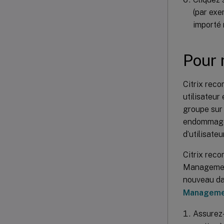
(par exe
importé 
Pour 
Citrix rec
utilisateur
groupe sur 
endommagée
d’utilisate
Citrix reco
Management
nouveau dan
Manageme
Assurez-