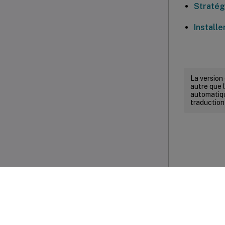
Stratég
Installe
La version
autre que l
automatiqu
traduction