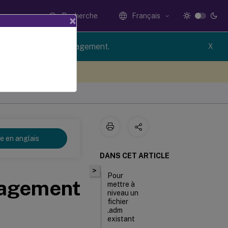
Recherche
Français
×
rsion of Profile Management.
X
ez votre avis ici
re en anglais
DANS CET ARTICLE
>
Pour
nagement
mettre à
niveau un
fichier
.adm
existant