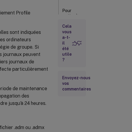
Pour
oiement Profile
mettre à
niveau le
fichier
Cela
elles sont indiquées
vous
.msi
a-t-
les ordinateurs
Pour
il
tégie de groupe. Si
mettre à
été
niveau le
rs journaux peuvent
utile
fichier .ini
?
iers journaux de
affecte particulièrement
Envoyez-nous
vos
période de maintenance
commentaires
ropagation des
dre jusqu’à 24 heures.
fichier .adm ou .admx