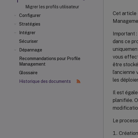
Migrer les profils utilisateur
Cet article
Configurer
Management 
Stratégies
Intégrer
Important :
dans ce pro
Sécuriser
uniquement 
Dépannage
vous effect
Recommandations pour Profile
être stocké
Management
l’ancienne 
Glossaire
les déploie
Historique des documents
Il est éga
planifiée. 
modificatio
Le processu
Création