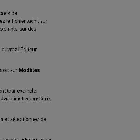
 pack de
z le fichier .adml sur
’exemple, sur des
 ouvrez l’Éditeur
droit sur
Modèles
ent (par exemple,
d’administration\Citrix
on
et sélectionnez de
u fichier .adm ou .admx