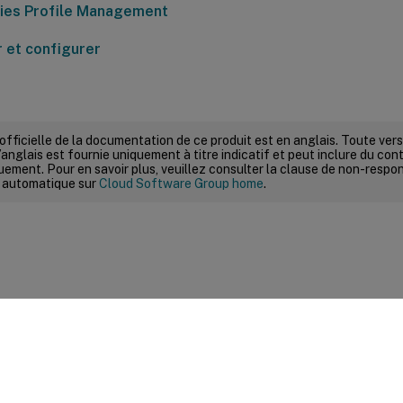
ies Profile Management
r et configurer
 officielle de la documentation de ce produit est en anglais. Toute ve
’anglais est fournie uniquement à titre indicatif et peut inclure du con
ement. Pour en savoir plus, veuillez consulter la clause de non-respons
 automatique sur
Cloud Software Group home
.