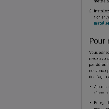
mettre à
Installe
fichier 
Installe
Pour m
Vous éditez
niveau vers
par défaut,
nouveaux pa
des façons 
Ajoutez 
récente 
Enregistr
command