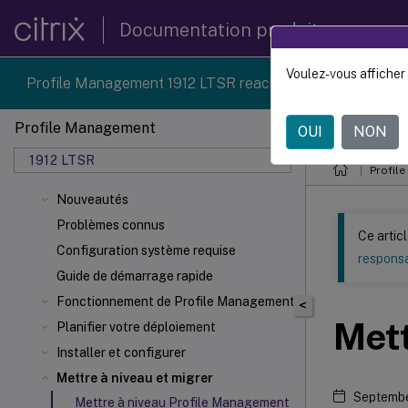
Documentation produit
Voulez-vous afficher 
Profile Management 1912 LTSR reached end-of-life on 18
Profile Management
OUI
NON
Ce contenu a 
1912 LTSR
Profil
Nouveautés
Problèmes connus
Ce artic
Configuration système requise
responsa
Guide de démarrage rapide
Fonctionnement de Profile Management
<
Mett
Planifier votre déploiement
Installer et configurer
Mettre à niveau et migrer
Septembe
Mettre à niveau Profile Management