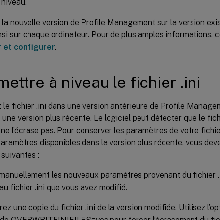
 niveau.
z la nouvelle version de Profile Management sur la version exi
.msi sur chaque ordinateur. Pour de plus amples informations, c
r et configurer
.
ettre à niveau le fichier .ini
 le fichier .ini dans une version antérieure de Profile Manage
 une version plus récente. Le logiciel peut détecter que le fich
 ne l’écrase pas. Pour conserver les paramètres de votre fichier .
ramètres disponibles dans la version plus récente, vous deve
suivantes :
manuellement les nouveaux paramètres provenant du fichier .in
au fichier .ini que vous avez modifié.
ez une copie du fichier .ini de la version modifiée. Utilisez l’o
e OVERWRITEINIFILES=yes pour forcer l’écrasement du fichi