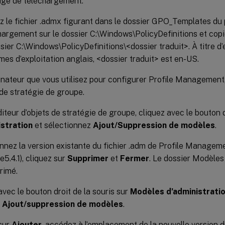
ge de téléchargement.
z le fichier .admx figurant dans le dossier GPO_Templates du
hargement sur le dossier C:\Windows\PolicyDefinitions et copie
ssier C:\Windows\PolicyDefinitions\<dossier traduit>. À titre d
mes d’exploitation anglais, <dossier traduit> est en-US.
dinateur que vous utilisez pour configurer Profile Management,
 de stratégie de groupe.
diteur d’objets de stratégie de groupe, cliquez avec le bouton 
istration
et sélectionnez
Ajout/Suppression de modèles
.
nnez la version existante du fichier .adm de Profile Managem
e5.4.1), cliquez sur
Supprimer
et
Fermer
. Le dossier Modèles 
rimé.
avec le bouton droit de la souris sur
Modèles d’administrati
u
Ajout/suppression de modèles
.
sur
Ajouter
, accédez à l’emplacement de la nouvelle version d