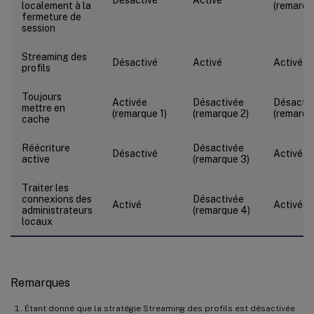
localement à la
(remarqu
fermeture de
session
Streaming des
Désactivé
Activé
Activé
profils
Toujours
Activée
Désactivée
Désacti
mettre en
(remarque 1)
(remarque 2)
(remarqu
cache
Réécriture
Désactivée
Désactivé
Activé
active
(remarque 3)
Traiter les
connexions des
Désactivée
Activé
Activé
administrateurs
(remarque 4)
locaux
Remarques
Étant donné que la stratégie Streaming des profils est désactivée