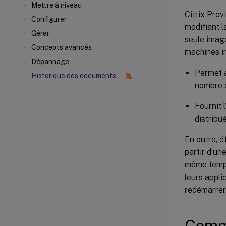
Mettre à niveau
Citrix Prov
Configurer
modifiant l
Gérer
seule image
Concepts avancés
machines in
Dépannage
Permet a
Historique des documents
nombre d
Fournit 
distribué
En outre, 
partir d’un
même temps
leurs appli
redémarrer
Comme