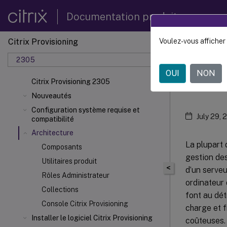
Documentation produit
Citrix Provisioning
Voulez-vous afficher 
Citrix 
2305
OUI
NON
Arch
Citrix Provisioning 2305
Nouveautés
Configuration système requise et
July 29, 
compatibilité
Architecture
La plupart 
Composants
gestion des
Utilitaires produit
<
d’un serve
Rôles Administrateur
ordinateur 
Collections
font au détr
Console Citrix Provisioning
charge et f
Installer le logiciel Citrix Provisioning
coûteuses. 