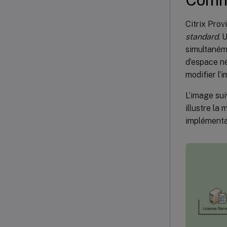
Citrix Prov
standard
. 
simultanéme
d’espace né
modifier l’
L’image sui
illustre la
implémenta