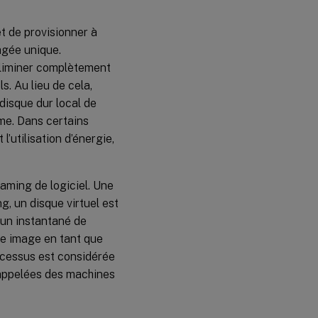
t de provisionner à
agée unique.
éliminer complètement
s. Au lieu de cela,
disque dur local de
me. Dans certains
’utilisation d’énergie,
eaming de logiciel. Une
g, un disque virtuel est
 un instantané de
tte image en tant que
rocessus est considérée
 appelées des machines