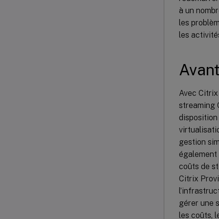
à un nombre
les problè
les activit
Avant
Avec Citrix
streaming C
disposition
virtualisat
gestion sim
également l
coûts de st
Citrix Prov
l’infrastru
gérer une s
les coûts, 