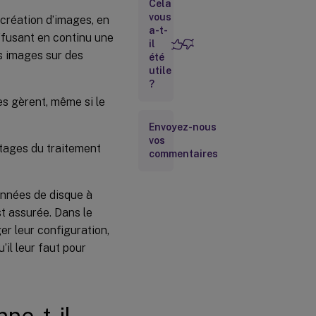
Desktops et
Cela
d’autres
vous
 création d’images, en
batteries de
a-t-
iffusant en continu une
serveurs
il
es images sur des
été
Avantages
utile
pour les
?
administrateurs
es gèrent, même si le
de bureau
Solution
Envoyez-nous
Citrix
vos
ntages du traitement
Provisioning
commentaires
onnées de disque à
t assurée. Dans le
 leur configuration,
’il leur faut pour
ne-t-il