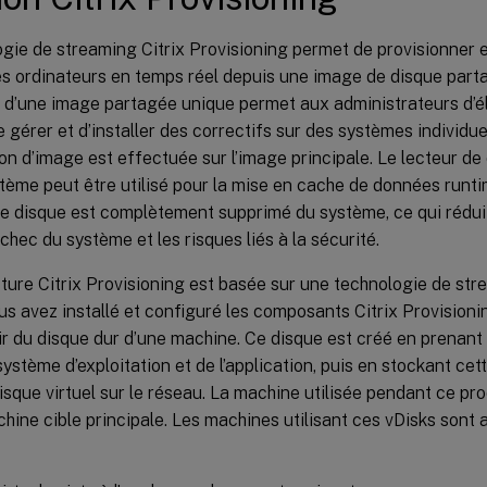
gie de streaming Citrix Provisioning permet de provisionner e
s ordinateurs en temps réel depuis une image de disque part
ion d’une image partagée unique permet aux administrateurs d’
e gérer et d’installer des correctifs sur des systèmes individuel
on d’image est effectuée sur l’image principale. Le lecteur de 
ème peut être utilisé pour la mise en cache de données runti
le disque est complètement supprimé du système, ce qui réduit l
échec du système et les risques liés à la sécurité.
cture Citrix Provisioning est basée sur une technologie de str
us avez installé et configuré les composants Citrix Provisionin
ir du disque dur d’une machine. Ce disque est créé en prenant
système d’exploitation et de l’application, puis en stockant ce
disque virtuel sur le réseau. La machine utilisée pendant ce p
ine cible principale. Les machines utilisant ces vDisks sont