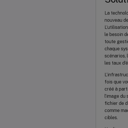
La technolo
nouveau de
L’utilisat
le besoin d
toute gesti
chaque syst
scénarios, 
les taux d’
L’infrastru
fois que vo
créé à part
l’image du 
fichier de 
comme mach
cibles.