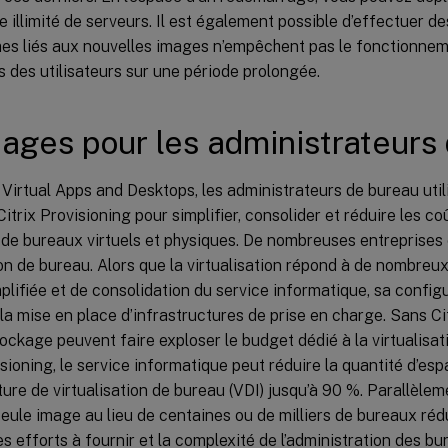
 illimité de serveurs. Il est également possible d’effectuer des
mes liés aux nouvelles images n’empêchent pas le fonctionne
és des utilisateurs sur une période prolongée.
ages pour les administrateurs
 Virtual Apps and Desktops, les administrateurs de bureau util
itrix Provisioning pour simplifier, consolider et réduire les co
 de bureaux virtuels et physiques. De nombreuses entreprises 
ion de bureau. Alors que la virtualisation répond à de nombreu
plifiée et de consolidation du service informatique, sa config
a mise en place d’infrastructures de prise en charge. Sans Cit
ockage peuvent faire exploser le budget dédié à la virtualisa
isioning, le service informatique peut réduire la quantité d’e
cture de virtualisation de bureau (VDI) jusqu’à 90 %. Parallèleme
eule image au lieu de centaines ou de milliers de bureaux réd
les efforts à fournir et la complexité de l’administration des bu