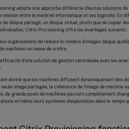
isioning adopte une approche différente d’autres solutions de
a relation entre le matériel informatique et ses logiciels. En d
 de disque partagé, un disque virtuel, plutôt que de copier d
dividuelles, Citrix Provisioning offre les avantages suivants :
ux organisations de réduire le nombre d’images disque qu’ell
e machines ne cesse de croître.
l’efficacité d’une solution de gestion centralisée avec les ava
.
étant donné que les machines diffusent dynamiquement des d
e seule image partagée, la cohérence de l’image de machine es
, de grands pools de machines peuvent complètement changer
cations et même leurs systèmes d’exploitation dans le temps qu
.
nt Citrix Provisioning fonction