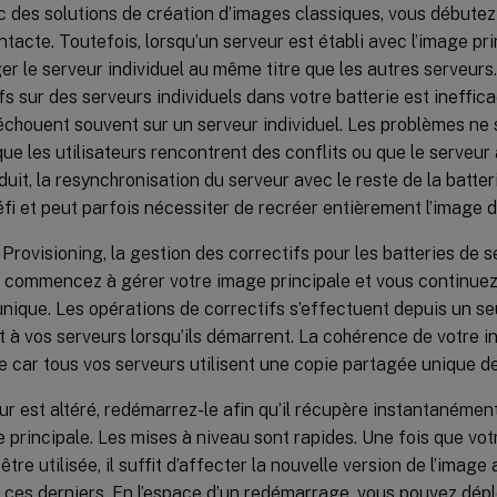
c des solutions de création d’images classiques, vous débute
intacte. Toutefois, lorsqu’un serveur est établi avec l’image pr
ger le serveur individuel au même titre que les autres serveurs
fs sur des serveurs individuels dans votre batterie est ineffica
échouent souvent sur un serveur individuel. Les problèmes ne
que les utilisateurs rencontrent des conflits ou que le serveur
duit, la resynchronisation du serveur avec le reste de la batter
éfi et peut parfois nécessiter de recréer entièrement l’image 
 Provisioning, la gestion des correctifs pour les batteries de s
us commencez à gérer votre image principale et vous continuez
unique. Les opérations de correctifs s’effectuent depuis un se
t à vos serveurs lorsqu’ils démarrent. La cohérence de votre i
e car tous vos serveurs utilisent une copie partagée unique de
ur est altéré, redémarrez-le afin qu’il récupère instantanément
 principale. Les mises à niveau sont rapides. Une fois que vot
être utilisée, il suffit d’affecter la nouvelle version de l’imag
ces derniers. En l’espace d’un redémarrage, vous pouvez dépl