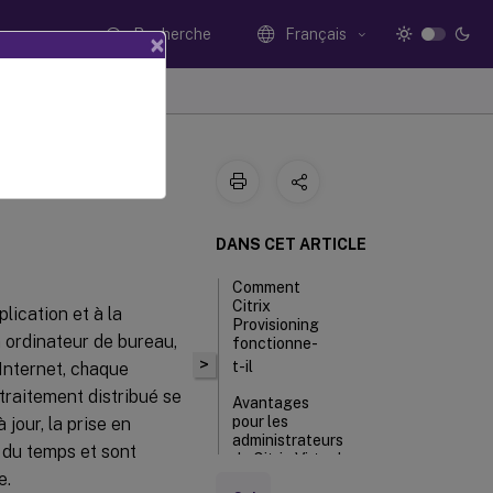
Recherche
Français
×
DANS CET ARTICLE
Comment
Citrix
lication et à la
Provisioning
n ordinateur de bureau,
fonctionne-
>
t-il
Internet, chaque
 traitement distribué se
Avantages
pour les
 jour, la prise en
administrateurs
 du temps et sont
de Citrix Virtual
e.
Apps and