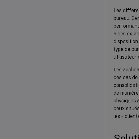
Les différe
bureau. Cer
performanc
à ces exige
disposition
type de bu
utilisateur
Les applica
ces cas de 
consolidati
de manière 
physiques 
ceux situés
les « clien
Solut