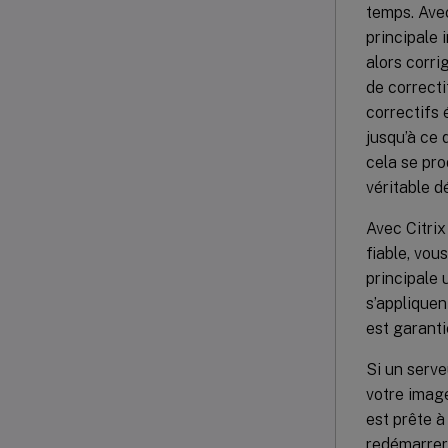
temps. Ave
principale 
alors corri
de correcti
correctifs 
jusqu’à ce 
cela se pro
véritable d
Avec Citrix
fiable, vo
principale 
s’appliquen
est garanti
Si un serve
votre image
est prête à 
redémarrer 