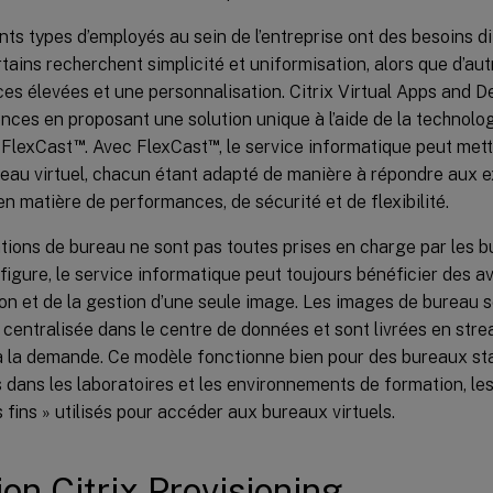
nts types d’employés au sein de l’entreprise ont des besoins d
tains recherchent simplicité et uniformisation, alors que d’au
es élevées et une personnalisation. Citrix Virtual Apps and 
nces en proposant une solution unique à l’aide de la technolo
™
™
 FlexCast
. Avec FlexCast
, le service informatique peut mett
reau virtuel, chacun étant adapté de manière à répondre aux
 en matière de performances, de sécurité et de flexibilité.
tions de bureau ne sont pas toutes prises en charge par les b
figure, le service informatique peut toujours bénéficier des a
on et de la gestion d’une seule image. Les images de bureau 
centralisée dans le centre de données et sont livrées en str
à la demande. Ce modèle fonctionne bien pour des bureaux s
 dans les laboratoires et les environnements de formation, les
ts fins » utilisés pour accéder aux bureaux virtuels.
ion Citrix Provisioning