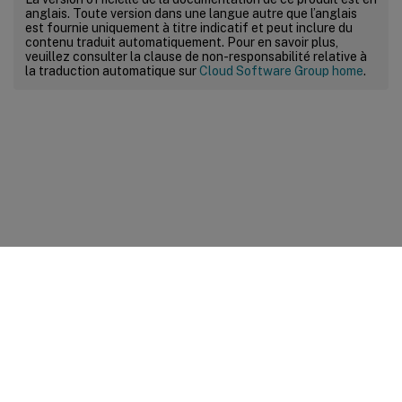
anglais. Toute version dans une langue autre que l’anglais
est fournie uniquement à titre indicatif et peut inclure du
contenu traduit automatiquement. Pour en savoir plus,
veuillez consulter la clause de non-responsabilité relative à
la traduction automatique sur
Cloud Software Group home
.
Commentaires sur le site
Vos préférences de confidentialité
Confidentialité et
conditions légales
Préférences de cookies
docs.cloud.com
© 1999-
2026
Cloud Software Group, Inc. All rights reserved.