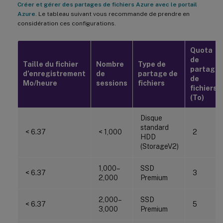
Créer et gérer des partages de fichiers Azure avec le portail
Azure
. Le tableau suivant vous recommande de prendre en
considération ces configurations.
Quota
de
Taille du fichier
Nombre
Type de
partage
d’enregistrement
de
partage de
de
Mo/heure
sessions
fichiers
fichiers
(To)
Disque
standard
< 6.37
< 1,000
2
HDD
(StorageV2)
1,000–
SSD
< 6.37
3
2,000
Premium
2,000–
SSD
< 6.37
5
3,000
Premium