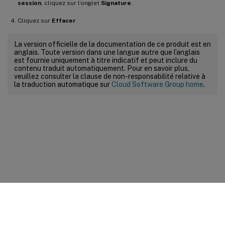
session
, cliquez sur l’onglet
Signature
.
Cliquez sur
Effacer
.
La version officielle de la documentation de ce produit est en
anglais. Toute version dans une langue autre que l’anglais
est fournie uniquement à titre indicatif et peut inclure du
contenu traduit automatiquement. Pour en savoir plus,
veuillez consulter la clause de non-responsabilité relative à
la traduction automatique sur
Cloud Software Group home
.