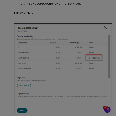
(CitrixSsRecCloudClientMonitorService).
Par exemple :