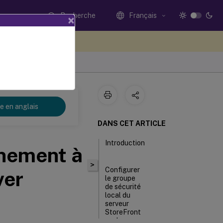
Recherche
Français
×
ez votre avis ici
re en anglais
DANS CET ARTICLE
Introduction
nnement à
>
Configurer
ver
le groupe
de sécurité
local du
serveur
StoreFront
sur le