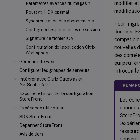
modifier e
Paramètres avancés du magasin
modificati
Routage HDX
optimal
Synchronisation des abonnements
Pour migre
Configurer les paramètres de session
données ES
Signature de fichier ICA
compatible
nouvelles d
Configuration de l'application Citrix
Workspace
des données
Gérer un site web
qui peut êt
introduit l
Configurer les groupes de serveurs
Intégrer avec Citrix Gateway et
NetScaler
ADC
REMARQ
Exporter et importer la configuration
StoreFront
Les éche
données 
Expérience utilisateur
StoreFro
SDK StoreFront
l’expérie
Dépanner StoreFront
ressourc
Avis de tiers
peuvent 