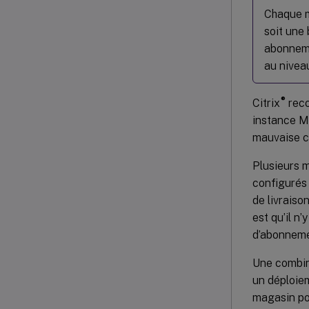
Chaque m
soit une
abonneme
au nivea
®
Citrix
reco
instance Mi
mauvaise c
Plusieurs 
configurés 
de livraiso
est qu’il 
d’abonneme
Une combin
un déploiem
magasin po