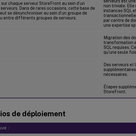
serveurs est un
 sur chaque serveur StoreFront au sein d’un
non triviale. Ell
serveurs. Dans de rares occasions, cette base de
instances SQL et
eut se désynchroniser au sein d’un groupe de
transactionnelle
u entre différents groupes de serveurs.
par centre de do
une expertise sp
Migration des d
transformation 
SQL requises. Ce
qu’une seule fois
Des serveurs et
supplémentaires
nécessaires.
Étapes suppléme
StoreFront.
ios de déploiement
UE :