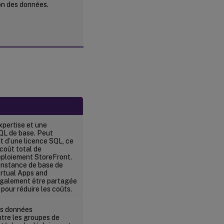
on des données.
xpertise et une
QL de base. Peut
at d’une licence SQL, ce
coût total de
éploiement StoreFront.
instance de base de
irtual Apps and
galement être partagée
pour réduire les coûts.
es données
tre les groupes de