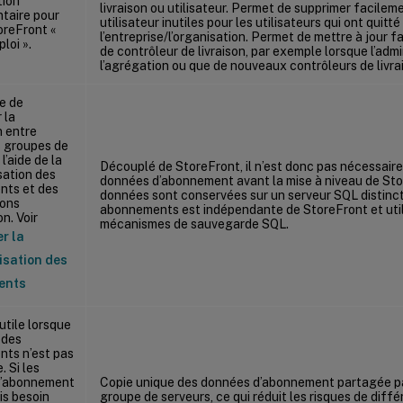
tion
livraison ou utilisateur. Permet de supprimer facile
taire pour
utilisateur inutiles pour les utilisateurs qui ont quitté
toreFront «
l’entreprise/l’organisation. Permet de mettre à jour 
ploi ».
de contrôleur de livraison, par exemple lorsque l’adm
l’agrégation ou que de nouveaux contrôleurs de livra
e de
 la
n entre
s groupes de
l’aide de la
Découplé de StoreFront, il n’est donc pas nécessair
sation des
données d’abonnement avant la mise à niveau de Stor
ts et des
données sont conservées sur un serveur SQL distinc
ions
abonnements est indépendante de StoreFront et utili
n. Voir
mécanismes de sauvegarde SQL.
r la
isation des
ents
utile lorsque
 des
ts n’est pas
. Si les
d’abonnement
Copie unique des données d’abonnement partagée p
is besoin
groupe de serveurs, ce qui réduit les risques de dif