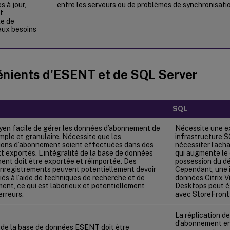
s à jour,
entre les serveurs ou de problèmes de synchronisati
t
le de
aux besoins
énients d’ESENT et de SQL Server
SQL
en facile de gérer les données d’abonnement de
Nécessite une e
mple et granulaire. Nécessite que les
infrastructure S
ions d’abonnement soient effectuées dans des
nécessiter l’ach
txt exportés. L’intégralité de la base de données
qui augmente le 
ent doit être exportée et réimportée. Des
possession du d
’enregistrements peuvent potentiellement devoir
Cependant, une 
iés à l’aide de techniques de recherche et de
données Citrix V
nt, ce qui est laborieux et potentiellement
Desktops peut é
erreurs.
avec StoreFront 
La réplication d
d’abonnement en
 de la base de données ESENT doit être