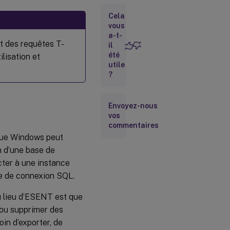
serveur
Cela
SQL
vous
Configurer le
a-t-
schéma de la
 des requêtes T-
il
base de
été
ilisation et
données
utile
d’abonnement
?
dans
Microsoft
SQL Server
pour chaque
Envoyez-nous
magasin
vos
commentaires
Configurer
que Windows peut
la chaîne
de
on d’une base de
connexion
ter à une instance
SQL Server
ne de connexion SQL.
pour
chaque
magasin
au lieu d’ESENT est que
StoreFront
 ou supprimer des
in d’exporter, de
Migrer les