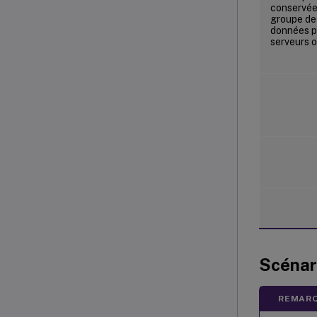
conservée
groupe de 
données p
serveurs o
Scénar
REMARQ