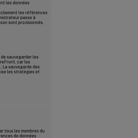
ment les données
facilement les références
inistrateur passe à
ison sont provisionnés.
e de sauvegarder les
eFront, car les
t. La sauvegarde des
se les stratégies et
ar tous les membres du
férences de données