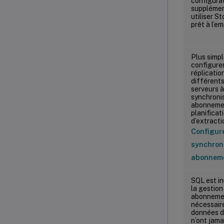
configura
supplémen
utiliser S
prêt à l’em
Plus simpl
configurer
réplicatio
différent
serveurs à 
synchroni
abonnemen
planificat
d’extractio
Configure
synchron
abonnem
SQL est in
la gestion
abonnemen
nécessaire
données 
n’ont jama