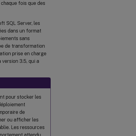
 chaque fois que des
données
existantes
d’ESENT
vers
ft SQL Server, les
Microsoft
ées dans un format
SQL
Server
oiements sans
pe de transformation
Mettre à jour ou
supprimer des
ration prise en charge
enregistrements
 version 3.5, qui a
d’abonnement
existants à l’aide
de T-SQL
nt pour stocker les
déploiement
emporaire de
mer ou afficher les
ablie. Les ressources
mportement attendu