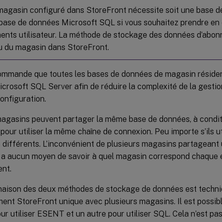
agasin configuré dans StoreFront nécessite soit une base 
 base de données Microsoft SQL si vous souhaitez prendre en 
nts utilisateur. La méthode de stockage des données d’abon
u du magasin dans StoreFront.
mmande que toutes les bases de données de magasin résiden
crosoft SQL Server afin de réduire la complexité de la gestion
onfiguration.
magasins peuvent partager la même base de données, à conditio
pour utiliser la même chaîne de connexion. Peu importe s’ils u
n différents. L’inconvénient de plusieurs magasins partagean
n’y a aucun moyen de savoir à quel magasin correspond chaque
nt.
aison des deux méthodes de stockage de données est techni
ent StoreFront unique avec plusieurs magasins. Il est possib
ur utiliser ESENT et un autre pour utiliser SQL. Cela n’est 