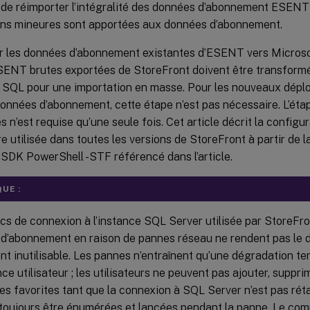
t de réimporter l’intégralité des données d’abonnement ESENT
ons mineures sont apportées aux données d’abonnement.
r les données d’abonnement existantes d’ESENT vers Microso
ENT brutes exportées de StoreFront doivent être transform
 SQL pour une importation en masse. Pour les nouveaux dépl
onnées d’abonnement, cette étape n’est pas nécessaire. L’éta
 n’est requise qu’une seule fois. Cet article décrit la configu
re utilisée dans toutes les versions de StoreFront à partir de la
e SDK PowerShell -STF référencé dans l’article.
UE :
cs de connexion à l’instance SQL Server utilisée par StoreFro
d’abonnement en raison de pannes réseau ne rendent pas le 
nt inutilisable. Les pannes n’entraînent qu’une dégradation t
nce utilisateur ; les utilisateurs ne peuvent pas ajouter, suppri
es favorites tant que la connexion à SQL Server n’est pas rét
toujours être énumérées et lancées pendant la panne. Le co