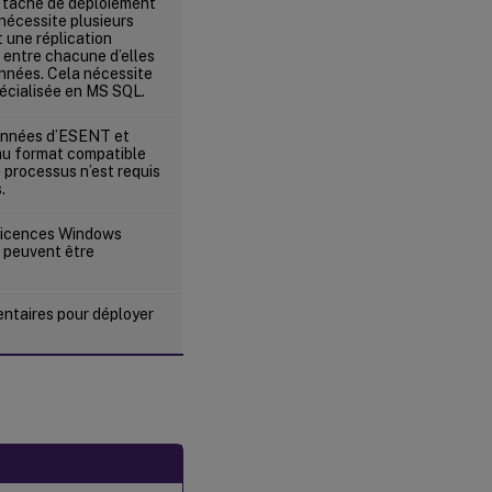
e tâche de déploiement
e nécessite plusieurs
 une réplication
 entre chacune d’elles
nnées. Cela nécessite
écialisée en MS SQL.
onnées d’ESENT et
au format compatible
 processus n’est requis
.
 licences Windows
 peuvent être
ntaires pour déployer