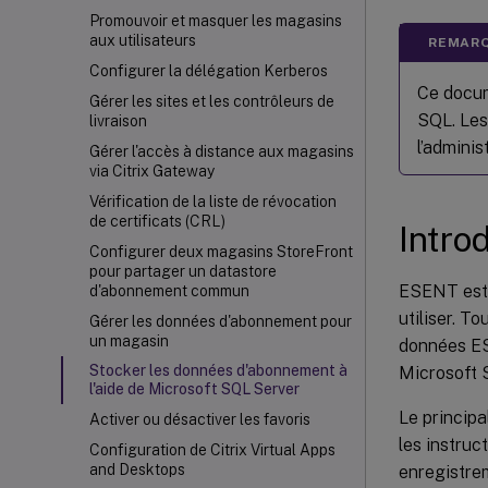
Promouvoir et masquer les magasins
aux utilisateurs
REMARQ
Configurer la délégation Kerberos
Ce docum
Gérer les sites et les contrôleurs de
SQL. Les 
livraison
l’admini
Gérer l'accès à distance aux magasins
via Citrix Gateway
Vérification de la liste de révocation
de certificats (CRL)
Intro
Configurer deux magasins StoreFront
pour partager un datastore
ESENT est 
d'abonnement commun
utiliser. T
Gérer les données d'abonnement pour
un magasin
données ES
Stocker les données d'abonnement à
Microsoft S
l'aide de Microsoft SQL Server
Le principa
Activer ou désactiver les favoris
les instruc
Configuration de Citrix Virtual Apps
and Desktops
enregistrem