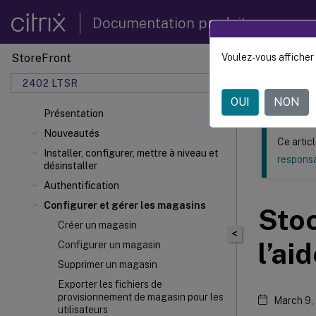
Documentation produit
StoreFront
Voulez-vous afficher 
Ce contenu a 
2402 LTSR
StoreF
OUI
NON
Présentation
Nouveautés
Ce artic
Installer, configurer, mettre à niveau et
responsa
désinstaller
Authentification
Configurer et gérer les magasins
Stoc
Créer un magasin
<
l’ai
Configurer un magasin
Supprimer un magasin
Exporter les fichiers de
provisionnement de magasin pour les
March 9,
utilisateurs