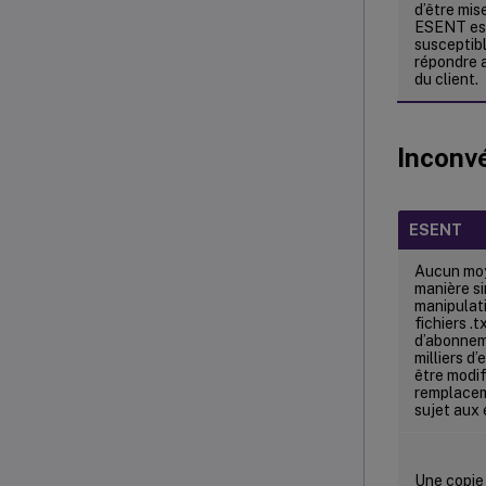
d’être mise
ESENT es
susceptib
répondre 
du client.
Inconv
ESENT
Aucun moy
manière si
manipulat
fichiers .
d’abonnem
milliers d
être modif
remplaceme
sujet aux 
Une copie