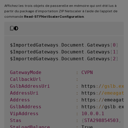
Affichez les trois objets de passerelle en mémoire qui ont été lus à
partir du package d’importation ZIP Netscaler à l’aide de l’applet de
commande
Read-STFNetScalerConfiguration
.
$ImportedGateways
.
Document
.
Gateways
[
0
]
$ImportedGateways
.
Document
.
Gateways
[
1
]
$ImportedGateways
.
Document
.
Gateways
[
2
]
GatewayMode
:
CVPN
CallbackUrl
:
GslbAddressUri
:
 https
:
/
/
gslb.exa
AddressUri
:
 https
:
/
/
emeagate
Address
:
 https
:
/
/
emeagate
GslbAddress
:
 https
:
/
/
gslb
.
exa
VipAddress
:
10.0
.0
.1
Stas
:
{
STA298854503
,
S
StaLoadBalance
: