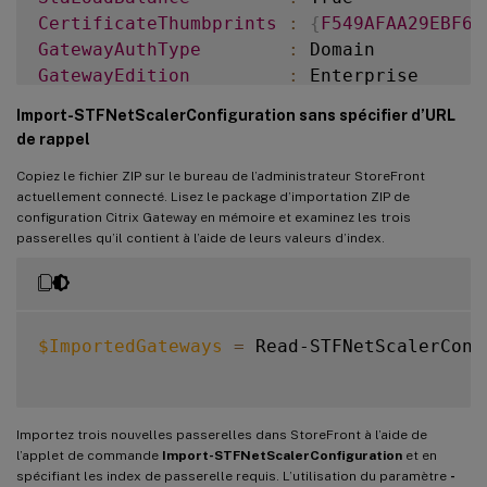
CertificateThumbprints
:
{
F549AFAA29EBF61
GatewayAuthType
:
GatewayEdition
:
ReceiverForWebSites
:
{
Citrix
.
StoreFro
Import-STFNetScalerConfiguration sans spécifier d’URL
de rappel
GatewayMode
:
CVPN
Copiez le fichier ZIP sur le bureau de l’administrateur StoreFront
CallbackUrl
:
actuellement connecté. Lisez le package d’importation ZIP de
GslbAddressUri
:
 https
:
/
/
gslb.exa
configuration Citrix Gateway en mémoire et examinez les trois
AddressUri
:
 https
:
/
/
emeagate
passerelles qu’il contient à l’aide de leurs valeurs d’index.
Address
:
 https
:
/
/
emeagate
GslbAddress
:
 https
:
/
/
gslb
.
exa
VipAddress
:
10.0
.0
.2
Stas
:
{
STA298854503
,
S
$ImportedGateways
=
 Read-STFNetScalerConf
StaLoadBalance
:
CertificateThumbprints
:
{
F549AFAA29EBF61
GatewayAuthType
:
Importez trois nouvelles passerelles dans StoreFront à l’aide de
GatewayEdition
:
l’applet de commande
Import-STFNetScalerConfiguration
et en
ReceiverForWebSites
:
{
Citrix
.
StoreFro
spécifiant les index de passerelle requis. L’utilisation du paramètre
-