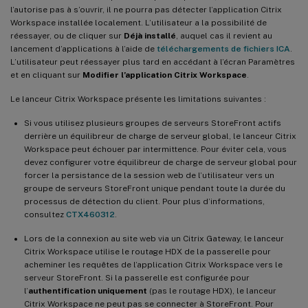
l’autorise pas à s’ouvrir, il ne pourra pas détecter l’application Citrix
Workspace installée localement. L’utilisateur a la possibilité de
réessayer, ou de cliquer sur
Déjà installé
, auquel cas il revient au
lancement d’applications à l’aide de
téléchargements de fichiers ICA
.
L’utilisateur peut réessayer plus tard en accédant à l’écran Paramètres
et en cliquant sur
Modifier l’application Citrix Workspace
.
Le lanceur Citrix Workspace présente les limitations suivantes :
Si vous utilisez plusieurs groupes de serveurs StoreFront actifs
derrière un équilibreur de charge de serveur global, le lanceur Citrix
Workspace peut échouer par intermittence. Pour éviter cela, vous
devez configurer votre équilibreur de charge de serveur global pour
forcer la persistance de la session web de l’utilisateur vers un
groupe de serveurs StoreFront unique pendant toute la durée du
processus de détection du client. Pour plus d’informations,
consultez
CTX460312
.
Lors de la connexion au site web via un Citrix Gateway, le lanceur
Citrix Workspace utilise le routage HDX de la passerelle pour
acheminer les requêtes de l’application Citrix Workspace vers le
serveur StoreFront. Si la passerelle est configurée pour
l’
authentification uniquement
(pas le routage HDX), le lanceur
Citrix Workspace ne peut pas se connecter à StoreFront. Pour