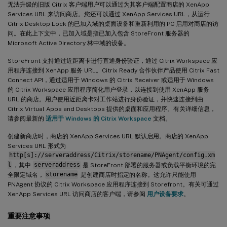
无法升级的旧版 Citrix 客户端用户可以通过为其客户端配置商店的 XenApp
Services URL 来访问商店。您还可以通过 XenApp Services URL，从运行
Citrix Desktop Lock 的已加入域的桌面设备和重新利用的 PC 启用对商店的访
问。在此上下文中，已加入域是指已加入包含 StoreFront 服务器的
Microsoft Active Directory 林中域的设备。
StoreFront 支持通过近距离卡进行直通身份验证，通过 Citrix Workspace 应
用程序连接到 XenApp 服务 URL。Citrix Ready 合作伙伴产品使用 Citrix Fast
Connect API，通过适用于 Windows 的 Citrix Receiver 或适用于 Windows
的 Citrix Workspace 应用程序简化用户登录，以连接到使用 XenApp 服务
URL 的商店。用户使用近距离卡对工作站进行身份验证，并快速连接到由
Citrix Virtual Apps and Desktops 提供的桌面和应用程序。有关详细信息，
请参阅最新的
适用于 Windows 的 Citrix Workspace
文档。
创建新商店时，商店的 XenApp Services URL 默认启用。商店的 XenApp
Services URL 形式为
http[s]://serveraddress/Citrix/storename/PNAgent/config.xm
l
，其中
serveraddress
是 StoreFront 部署的服务器或负载平衡环境的完
全限定域名，
storename
是创建商店时指定的名称。这允许只能使用
PNAgent 协议的 Citrix Workspace 应用程序连接到 Storefront。有关可通过
XenApp Services URL 访问商店的客户端，请参阅
用户设备要求
。
重要注意事项