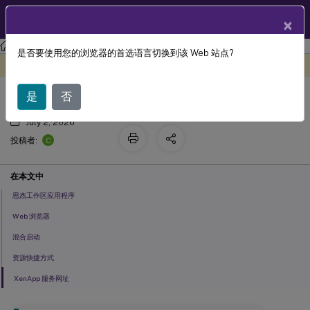
ZH
产品文档
×
StoreFront
StoreFront
当前版本
是否要使用您的浏览器的首选语言切换到该 Web 站点?
最终用户访问
此内容已经过机器动态翻译。
在此处提供反馈
是
否
July 2, 2026
C
投稿者:
在本文中
思杰工作区应用程序
Web 浏览器
混合启动
资源快捷方式
XenApp 服务网址