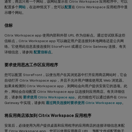
通常，商店只有一个网站，该网站显示在 Citrix Workspace 应用程序中。可以
配置多个
网站
，在这种情况下，您可以
配置
在 Citrix Workspace 应用程序中显
示哪个网站。
信标
Citrix Workspace app 使用内部和外部 URL 作为信标点。通过尝试联系这些
信标点，Citrix Workspace app 可以确定用户是连接到本地网络还是公共网
络。它使用此信息直接连接到 StoreFront 或通过 Citrix Gateway 连接。有关
详细信息，请参阅
配置信标点
。
要求使用思杰工作区应用程序
您可以配置 StoreFront，以便当用户在其浏览器中打开应用商店网站时，它会
自动打开 Citrix Workspace app，并且不允许用户继续使用其 Web 浏览器。
如果未检测到 Citrix Workspace app，则网站会向用户提供安装它的选项。此
外，网站会自动配置 Citrix Workspace app 以连接到应用商店。有关详细信
息，请参阅
要求使用 Citrix Workspace app
。此功能也可以通过插件在 Citrix
Gateway 中实现，请参阅
通过网关连接时要求使用 Citrix Workspace app
。
将应用商店添加到 Citrix Workspace 应用程序
安装后，必须使用为用户提供桌面和应用程序的应用商店的连接详细信息来配
置 Citrix Workspace app。您可以使用应用商店 URL、预配文件或配置电子