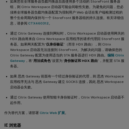
如果您在全球服务器负载均衡器后面使用多个活动的 StoreFront 服务器
组，则 Citrix Workspace 启动器可能会间歇性失败。为避免此问题，您必
须将全球服务器负载均衡器配置为强制用户 Web 会话在客户端检测过程的
整个生命周期内保持与一个 StoreFront 服务器组的持久连接。有关详细信
息，请参阅
CTX460312
。
通过 Citrix Gateway 连接到网站时，Citrix Workspace 启动器使用网关的
HDX 路由将来自 Citrix Workspace 应用程序的请求代理回 StoreFront 服
务器。如果网关配置为“
仅身份验证
”（而非 HDX 路由），则 Citrix
Workspace 启动器无法连接到 StoreFront。为解决此问题，请确保您的
Citrix Gateway 配置为使用适当的 STA 服务器进行 HDX 路由。
编辑 Citrix
Gateway
，将“
用法或角色
”设置为“
身份验证和 HDX 路由
”，并配置 STA 服
务器。
如果 思杰 Gateway 前面有一个经过身份验证的代理，则 思杰 Workspace
应用程序无法与 思杰 Gateway 建立 SOCKS 连接，因此 思杰 Workspace
启动器会失败。
通过 Citrix Gateway 使用智能卡身份验证时，Citrix Workspace 启动器不
起作用。
作为替代方案，请部署
Citrix Web 扩展
。
IE 浏览器