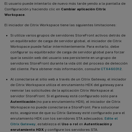
El usuario puede intentarlo de nuevo más tarde yendo a la pantalla de
Configuración y haciendo clic en
Cambiar aplicación Citrix
Workspace
.
El iniciador de Citrix Workspace tiene las siguientes limitaciones:
Si utiliza varios grupos de servidores StoreFront activos detrás de
un equilibrador de carga de servidor global, el iniciador de Citrix
Workspace puede fallar intermitentemente. Para evitarlo, debe
configurar su equilibrador de carga de servidor global para forzar
que la sesión web del usuario sea persistente en un grupo de
servidores StoreFront durante la vida útil del proceso de detección
del cliente. Para obtener más información, consulte
CTX460312
.
Al conectarse al sitio web a través de un Citrix Gateway, el iniciador
de Citrix Workspace utiliza el enrutamiento HDX del gateway para
reenviar las solicitudes de la aplicación Citrix Workspace al
servidor StoreFront. Si el gateway está configurado solo para
Autenticación
(no para enrutamiento HDX), el iniciador de Citrix
Workspace no puede conectarse a StoreFront. Para solucionar
esto, asegúrese de que su Citrix Gateway esté configurado para el
enrutamiento HDX con los servidores STA adecuados.
Edite el
Citrix Gateway
, establezca el
Uso o rol
en
Autenticación y
enrutamiento HDX
y configure los servidores STA.