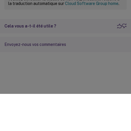
la traduction automatique sur
Cloud Software Group home
.
Cela vous a-t-il été utile ?
Envoyez-nous vos commentaires
Commentaires sur le site
Vos préférences de confidentialité
Confidentialité et