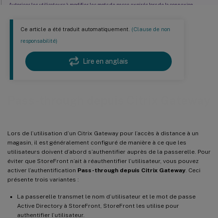
Autoriser les utilisateurs à modifier les mots de passe expirés lors de la connexion
Autoriser les utilisateurs à changer de mot de passe après la connexion
Ce article a été traduit automatiquement.
(Clause de non
™
Configurer Delivery Controller
pour faire confiance à StoreFront
responsabilité)
Entra ID à l’aide d’OIDC
Lire en anglais
Authentification unique vers les VDA
Pass-through depuis Citrix Gateway
Lors de l’utilisation d’un Citrix Gateway pour l’accès à distance à un
magasin, il est généralement configuré de manière à ce que les
utilisateurs doivent d’abord s’authentifier auprès de la passerelle. Pour
éviter que StoreFront n’ait à réauthentifier l’utilisateur, vous pouvez
activer l’authentification
Pass-through depuis Citrix Gateway
. Ceci
présente trois variantes :
La passerelle transmet le nom d’utilisateur et le mot de passe
Active Directory à StoreFront, StoreFront les utilise pour
authentifier l’utilisateur.