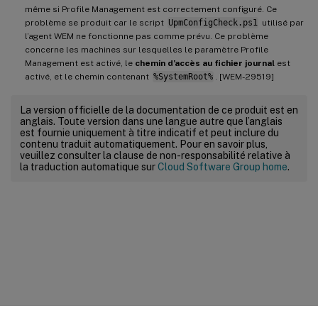
même si Profile Management est correctement configuré. Ce
problème se produit car le script
UpmConfigCheck.ps1
utilisé par
l’agent WEM ne fonctionne pas comme prévu. Ce problème
concerne les machines sur lesquelles le paramètre Profile
Management est activé, le
chemin d’accès au fichier journal
est
activé, et le chemin contenant
%SystemRoot%
. [WEM-29519]
La version officielle de la documentation de ce produit est en
anglais. Toute version dans une langue autre que l’anglais
est fournie uniquement à titre indicatif et peut inclure du
contenu traduit automatiquement. Pour en savoir plus,
veuillez consulter la clause de non-responsabilité relative à
la traduction automatique sur
Cloud Software Group home
.