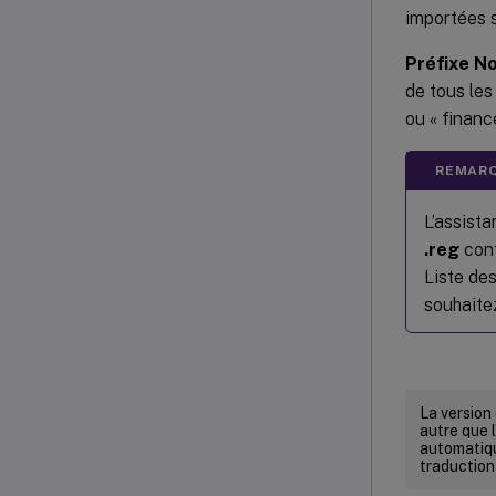
importées 
Préfixe No
de tous le
ou « finance
REMARQ
L’assista
.reg
cont
Liste des
souhaite
La version
autre que l
automatiqu
traduction