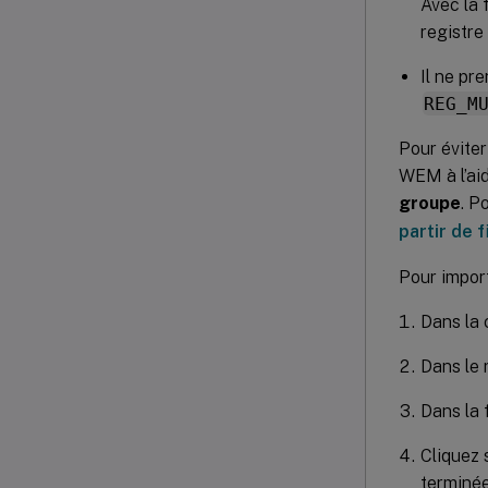
Avec la 
registre
Il ne pr
REG_M
Pour éviter
WEM à l’aid
groupe
. P
partir de 
Pour import
Dans la 
Dans le 
Dans la
Cliquez 
terminée