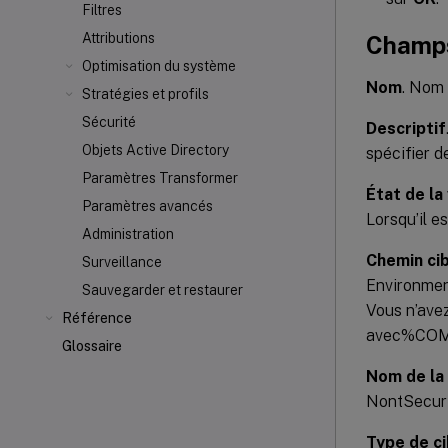
Filtres
Attributions
Champs
Optimisation du système
Nom
. Nom 
Stratégies et profils
Sécurité
Descriptif
Objets Active Directory
spécifier d
Paramètres Transformer
État de la
Paramètres avancés
Lorsqu’il es
Administration
Chemin ci
Surveillance
Environmen
Sauvegarder et restaurer
Vous n’ave
Référence
avec%COMP
Glossaire
Nom de la 
NontSecuri
Type de ci