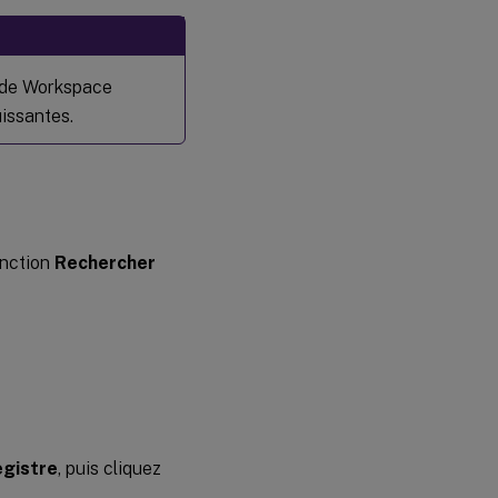
des
fichiers de
registre
 de Workspace
issantes.
onction
Rechercher
egistre
, puis cliquez