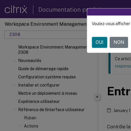
Documentation produit
Workspace Environment Management
Voulez-vous afficher 
Ce contenu a 
2308
Gestion
OUI
NON
Workspace Environment Management
2308
Ce artic
Nouveautés
responsa
Guide de démarrage rapide
Configuration système requise
Installer et configurer
Entr
Mettre un déploiement à niveau
<
Expérience utilisateur
Référence de l'interface utilisateur
January 1
Ruban
Actions
Contrôle la