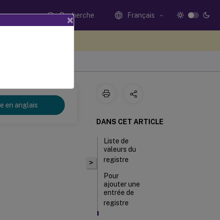
Recherche
Français
×
ez votre avis ici
8
re en anglais
DANS CET ARTICLE
Liste de
valeurs du
registre
>
Pour
ajouter une
entrée de
registre
Importer