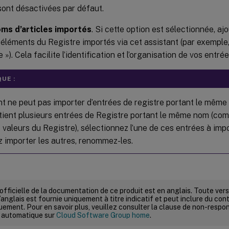
sont désactivées par défaut.
ms d’articles importés
. Si cette option est sélectionnée, a
s éléments du Registre importés via cet assistant (par exem
 »). Cela facilite l’identification et l’organisation de vos entré
UE :
nt ne peut pas importer d’entrées de registre portant le même 
ient plusieurs entrées de Registre portant le même nom (com
 valeurs du Registre), sélectionnez l’une de ces entrées à impo
z importer les autres, renommez-les.
 officielle de la documentation de ce produit est en anglais. Toute ve
’anglais est fournie uniquement à titre indicatif et peut inclure du con
ement. Pour en savoir plus, veuillez consulter la clause de non-respons
 automatique sur
Cloud Software Group home
.