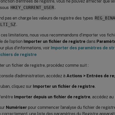
fonction d’entrées de registre, vous ne pouvez affecter que l
 sous
HKEY_CURRENT_USER
.
end pas en charge les valeurs de registre des types
REG_BIN
ULTI_SZ
.
 ces limitations, nous vous recommandons d’importer vos fichi
e de l’option
Importer un fichier de registre
dans
Paramètr
our plus d’informations, voir
Importer des paramètres de str
fichiers de registre
er un fichier de registre, procédez comme suit :
console d’administration, accédez à
Actions > Entrées de re
ruban, cliquez sur
Importer un fichier de registre
.
 fenêtre
Importer depuis un fichier de registre
, accédez au 
sur
Numériser
pour commencer l’analyse du fichier de registre
 correctement, une liste des paramètres du Registre apparaît