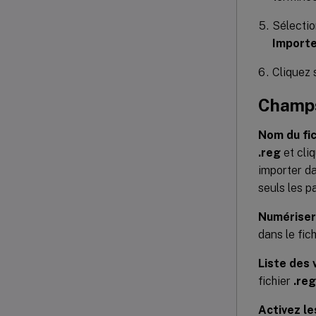
Sélectio
Importe
Cliquez 
Champs
Nom du fic
.reg
et cli
importer d
seuls les p
Numériser
dans le fich
Liste des 
fichier
.reg
Activez le