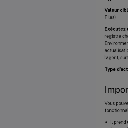
Valeur cib
Files)
Exécutez 
registre ch
Environment
actualisati
l’agent, su
Type d’act
Impor
Vous pouvez
fonctionnal
Il prend