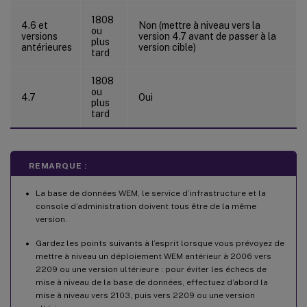
1808
4.6 et
Non (mettre à niveau vers la
ou
versions
version 4.7 avant de passer à la
plus
antérieures
version cible)
tard
1808
ou
4.7
Oui
plus
tard
REMARQUE :
La base de données WEM, le service d’infrastructure et la
console d’administration doivent tous être de la même
version.
Gardez les points suivants à l’esprit lorsque vous prévoyez de
mettre à niveau un déploiement WEM antérieur à 2006 vers
2209 ou une version ultérieure : pour éviter les échecs de
mise à niveau de la base de données, effectuez d’abord la
mise à niveau vers 2103, puis vers 2209 ou une version