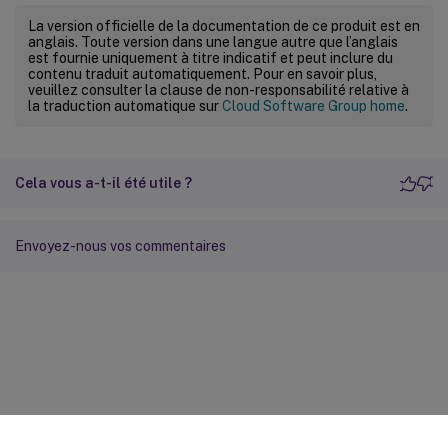
La version officielle de la documentation de ce produit est en
anglais. Toute version dans une langue autre que l’anglais
est fournie uniquement à titre indicatif et peut inclure du
contenu traduit automatiquement. Pour en savoir plus,
veuillez consulter la clause de non-responsabilité relative à
la traduction automatique sur
Cloud Software Group home
.
Cela vous a-t-il été utile ?
Envoyez-nous vos commentaires