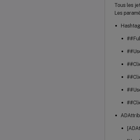
Tous les je
Les paramèt
Hashta
##Fu
##Use
##Cl
##Cli
##Us
##Cl
ADAttri
[ADAt