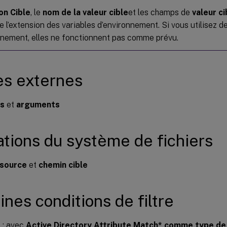
on Cible
, le
nom de la valeur cible
et les champs de
valeur ci
 l’extension des variables d’environnement. Si vous utilisez d
nnement, elles ne fonctionnent pas comme prévu.
s externes
rs
et
arguments
tions du système de fichiers
source
et
chemin cible
ines conditions de filtre
 : avec
Active Directory Attribute Match* comme type de c