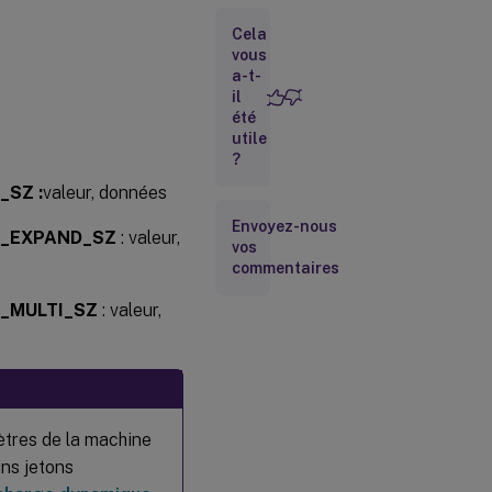
Applications
Cela
vous
a-t-
Imprimantes
il
été
utile
Disques
?
réseau
_SZ :
valeur, données
Envoyez-nous
Disques
_EXPAND_SZ
: valeur,
vos
virtuels
commentaires
Registres
_MULTI_SZ
: valeur,
Variables
d’environnement
ètres de la machine
Ports
ins jetons