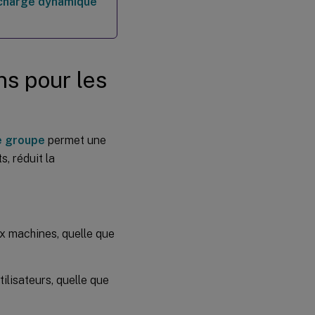
 charge dynamique
Fichiers
Ini
Tâches
externes
ns pour les
Opérations
du
système
de fichiers
e groupe
permet une
, réduit la
Certaines
conditions
de filtre
Opérations
x machines, quelle que
de chaîne
ilisateurs, quelle que
Hashtags