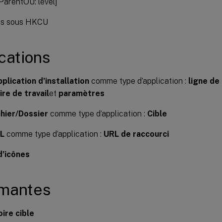
ParentOU: level]
es sous HKCU
cations
pplication d’installation
comme type d’application :
ligne d
re de travail
et
paramètres
chier/Dossier
comme type d’application :
Cible
L
comme type d’application :
URL de raccourci
d’icônes
imantes
ire cible