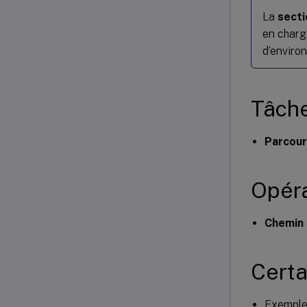
La
secti
en charge
d’enviro
Tâche
Parcou
Opéra
Chemin 
Certa
Exemple