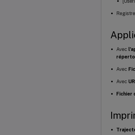
[User
Registr
Appli
Avec
l’a
répertoi
Avec
Fi
Avec
UR
Fichier 
Impr
Trajecto