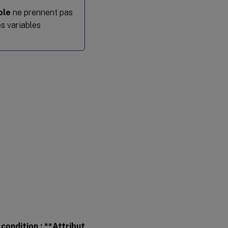
ble
ne prennent pas
es variables
ondition : **Attribut