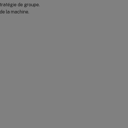
Attributs
tratégie de groupe.
Active
Directory
de la machine.
Registres
fichiers
XML
Fichiers
INI
Informations
supplémentaires