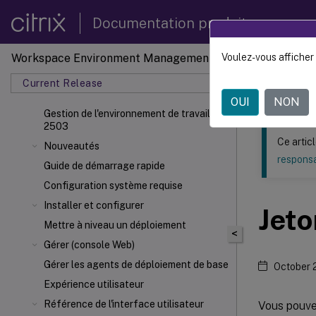
Documentation produit
Workspace Environment Management
Voulez-vous afficher 
Ce contenu a 
Current Release
Gestion
OUI
NON
Gestion de l'environnement de travail
2503
Ce artic
Nouveautés
responsa
Guide de démarrage rapide
Configuration système requise
Installer et configurer
Jet
Mettre à niveau un déploiement
<
Gérer (console Web)
Gérer les agents de déploiement de base
October 
Expérience utilisateur
Référence de l'interface utilisateur
Vous pouve