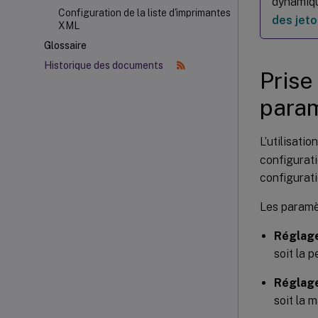
dynamiqu
Configuration de la liste d'imprimantes
des jet
XML
Glossaire
Historique des documents
Prise
param
L’utilisati
configurati
configurati
Les paramè
Réglage
soit la 
Réglage
soit la 