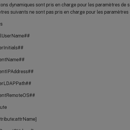
tons dynamiques sont pris en charge pour les paramètres de s
res suivants ne sont pas pris en charge pour les paramètres 
gs
llUserName##
rInitials##
ientName##
entIPAddress##
erLDAPPath##
ientRemoteOS##
bute
tribute:attrName]