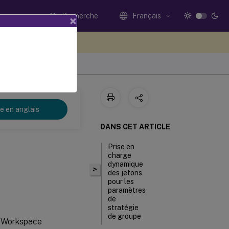
Recherche
Français
×
ez votre avis ici
3
re en anglais
DANS CET ARTICLE
Prise en
charge
dynamique
>
des jetons
pour les
paramètres
de
stratégie
de groupe
Workspace