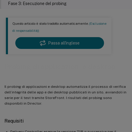
Fase 3: Esecuzione del probing
Fase 4: Visualizzare i risultati del probing
Questo articolo è stato tradotto automaticamente.
(Esclusione
di responsabilità))
Passa all'inglese
Probing di applicazioni e desktop
Il probing di applicazioni e desktop automatizza il processo di verifica
dell’integrità delle app e dei desktop pubblicati in un sito, avviandoli in
serie per il test tramite StoreFront. I risultati del probing sono
disponibili in Director.
Requisiti
Delivery Controller esegue la versione 7.18 o successiva per il