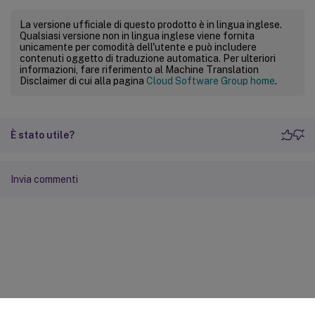
La versione ufficiale di questo prodotto è in lingua inglese.
Qualsiasi versione non in lingua inglese viene fornita
unicamente per comodità dell'utente e può includere
contenuti oggetto di traduzione automatica. Per ulteriori
informazioni, fare riferimento al Machine Translation
Disclaimer di cui alla pagina
Cloud Software Group home
.
È stato utile?
Invia commenti