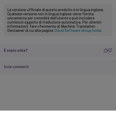
La versione ufficiale di questo prodotto è in lingua inglese.
Qualsiasi versione non in lingua inglese viene fornita
unicamente per comodità dell'utente e può includere
contenuti oggetto di traduzione automatica. Per ulteriori
informazioni, fare riferimento al Machine Translation
Disclaimer di cui alla pagina
Cloud Software Group home
.
È stato utile?
Invia commenti