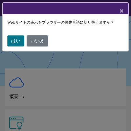
製品ドキュメン
JA
×
ト
Webサイトの表示をブラウザーの優先言語に切り替えますか ?
Citrix Cloud
はい
いいえ
概要