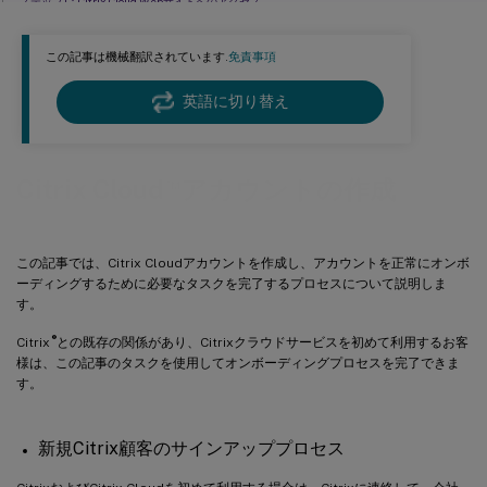
ステップ1：Citrix Cloud Webサイトへのアクセス
ステップ2：多要素認証の設定
この記事は機械翻訳されています.
免責事項
ステップ3: OrgIDの確認
次のステップ
英語に切り替え
詳細情報
™
Citrix Cloud
アカウントの作成
この記事では、Citrix Cloudアカウントを作成し、アカウントを正常にオンボ
ーディングするために必要なタスクを完了するプロセスについて説明しま
す。
®
Citrix
との既存の関係があり、Citrixクラウドサービスを初めて利用するお客
様は、この記事のタスクを使用してオンボーディングプロセスを完了できま
す。
新規Citrix顧客のサインアッププロセス