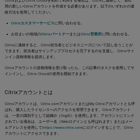
CitrixおよびCitrix Cloudを初めて利用する場合は、Citrixに連絡して、会社
用の新しいCitrixアカウントを作成する必要があります。以下のいずれかの連
絡方法を使用してください。
Citrixカスタマーサービス
に問い合わせる。
お住まいの地域の
Citrixパートナー
または
Citrix営業所
に問い合わせる。
Citrixに連絡すると、Citrix担当者とビジネスニーズについて話し合うことが
できます。担当者はサインアッププロセスを完了するのを支援し、Citrixサイ
ンイン資格情報を提供します。
Citrixアカウントの資格情報を受け取ったら、この記事のタスクを使用してサ
インインし、Citrix Cloudの使用を開始できます。
Citrixアカウントとは
Citrixアカウントは、Citrix.comアカウントまたはMy Citrixアカウントとも呼
ばれ、購入したライセンスへのアクセスを管理できます。Citrixアカウント
は、一意の識別子として組織ID（OrgID）を使用します。アカウントにリンク
されている場合は、ユーザー名（Webログインとも呼ばれます）またはメー
ルアドレスを使用して
https://www.citrix.com
にログインすることで、Citrix
アカウントにアクセスできます。