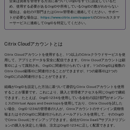
企業は資産を管理する方法に基づいてOrgIDをすでに設定しているた
め、使用する必要があるOrgIDや所有しているOrgIDの数がわからない
場合は、会社のIT部門またはCitrix管理者に連絡してください。サポー
トが必要な場合は、
https://www.citrix.com/support/
のCitrixカスタマ
ーサービスに連絡してOrgIDを特定してください。
Citrix Cloudアカウントとは
Citrix Cloudアカウントを使用すると、1つ以上のCitrixクラウドサービスを使
用して、アプリとデータを安全に配信できます。Citrix Cloudアカウントは顧
客IDによって識別され、OrgIDに関連付けられています。1つのOrgIDは複数の
Citrix Cloud顧客IDに関連付けることができますが、1つの顧客IDは1つの
OrgIDにのみ関連付けることができます。
組織がOrgIDを設定した方法に基づいて適切なCitrix Cloudアカウントを使用
することが重要です。これにより、購入と管理者アクセスを同じOrgIDで継続
できます。たとえば、OrgID 1234を使用している会社の設計部門がオンプレ
ミスのVirtual Apps and Desktopsを使用しており、Citrix Cloudを試した
い場合、OrgID 1234の管理者の1人が、Citrixアカウントのサインイン資格情
報またはそのOrgIDに関連付けられたメールアドレスを使用して、そのOrgID
™
でCitrix Cloudにサインアップできます。会社がCitrix DaaS
サブスクリプシ
ョンの購入を決定した場合、注文はOrgID 1234に正しく配置できます。