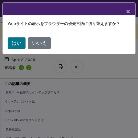
製品ドキュメン
JA
×
ト
シトリックスクラウド
Webサイトの表示をブラウザーの優先言語に切り替えますか ?
™
Citrix Cloud
アカウントの作成
このコンテンツは動的に機械
フィードバックを提供する
翻訳されています。
はい
いいえ
April 2, 2026
C
C
寄稿者:
この記事の概要
新規Citrix顧客のサインアッププロセス
Citrixアカウントとは
OrgIDとは
Citrix Cloudアカウントとは
多要素認証