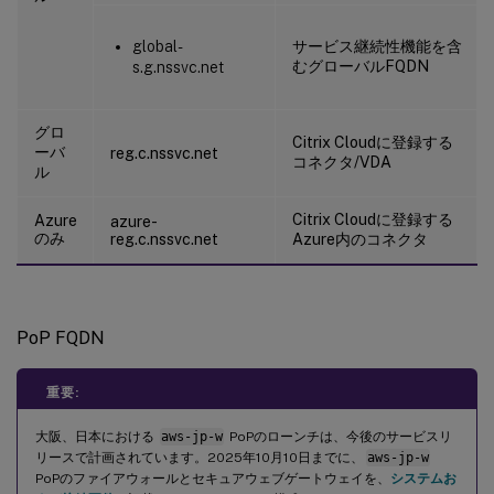
global-
サービス継続性機能を含
むグローバルFQDN
s.g.nssvc.net
グロ
Citrix Cloudに登録する
ーバ
reg.c.nssvc.net
コネクタ/VDA
ル
Citrix Cloudに登録する
Azure
azure-
のみ
reg.c.nssvc.net
Azure内のコネクタ
PoP FQDN
重要:
大阪、日本における
aws-jp-w
PoPのローンチは、今後のサービスリ
リースで計画されています。2025年10月10日までに、
aws-jp-w
PoPのファイアウォールとセキュアウェブゲートウェイを、
システムお