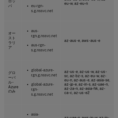
ロッ
eu-w, az-eu-n
パ
eu-rgn-
s.g.nssvc.net
aus-
オー
rgn.g.nssvc.net
スト
az-aus-e, aws-aus-e
ラリ
aus-rgn-
ア
s.g.nssvc.net
global-azure-
az-us-e, az-us-w, az-us-
グロ
rgn.g.nssvc.net
sc, az-bz-s, az-eu-w, az-
ーバ
eu-n, az-aus-e, az-asia-se,
ル -
global-azure-
az-jp-e, az-in-s, az-uae-n,
Azure
az-za-n, az-asia-hk, az-
rgn-
のみ
ca-c, az-us-e2
s.g.nssvc.net
asia-
az-uae-n, aws-in-w, az-in-