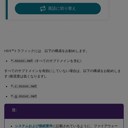
英語に切り替え
商用リージョンのPoP
™
HDX
トラフィックには、以下の構成をお勧めします。
*.nssvc.net
(すべてのサブドメインを含む)
すべてのサブドメインを有効にしていない場合は、以下の構成をお勧めしま
す (推奨度は低くなります)。
*.c.nssvc.net
*.g.nssvc.net
注:
システムおよび接続要件
に記載されているように、ファイアウォー