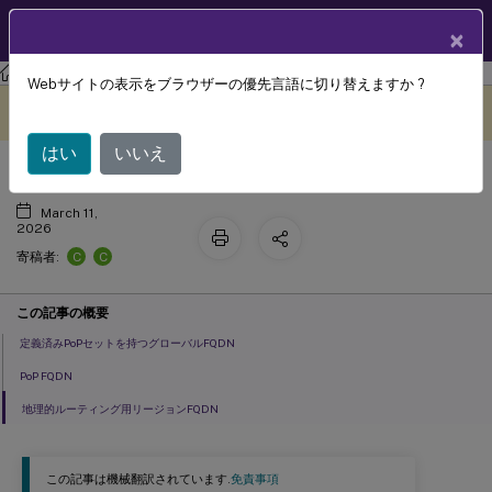
製品ドキュメン
JA
×
ト
Citrix Gatewayサービス
Webサイトの表示をブラウザーの優先言語に切り替えますか ?
商用リージョンのPoP
このコンテンツは動的に機械
フィードバックを提供する
翻訳されています。
はい
いいえ
March 11,
2026
C
C
寄稿者:
この記事の概要
定義済みPoPセットを持つグローバルFQDN
PoP FQDN
地理的ルーティング用リージョンFQDN
この記事は機械翻訳されています.
免責事項