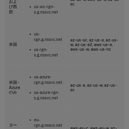
およ
sc
び西
us-wc-rgn-
部
s.g.nssvc.net
us-
rgn.g.nssvc.net
az-us-sc, az-us-e, az-us-
米国
w, az-us-e2, aws-us-e,
aws-us-w, aws-us-nc
us-rgn-
s.g.nssvc.net
us-azure-
米国 -
rgn.g.nssvc.net
az-us-e, az-us-w, az-us-
Azure
sc
のみ
us-azure-rgn-
s.g.nssvc.net
eu-
ヨー
rgn.g.nssvc.net
aws-eu-c, aws-eu-w, az-