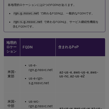
各地理的ロケーションには2つのFQDNがあります。
rgn.g.nssvc.net
で終わるFQDNは、一般的なFQDNです。
rgn-s.g.nssvc.net
で終わるFQDNは、サービス継続性機能を
含むFQDNです。
地理的
ロケー
含まれるPoP
FQDN
ション
us-e-
rgn.g.nssvc.net
米国 -
az-us-e, aws-us-e, aws-
東部
us-nc, az-us-e2
us-e-rgn-
s.g.nssvc.net
米国 -
us-wc-
中部
rgn.g.nssvc.net
az-us-w, aws-us-w, az-us-