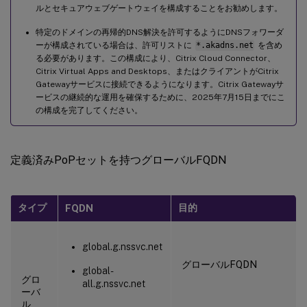
ルとセキュアウェブゲートウェイを構成することをお勧めします。
特定のドメインの再帰的DNS解決を許可するようにDNSフォワーダ
ーが構成されている場合は、許可リストに
*.akadns.net
を含め
る必要があります。この構成により、Citrix Cloud Connector、
Citrix Virtual Apps and Desktops、またはクライアントがCitrix
Gatewayサービスに接続できるようになります。Citrix Gatewayサ
ービスの継続的な運用を確保するために、2025年7月15日までにこ
の構成を完了してください。
定義済みPoPセットを持つグローバルFQDN
タイプ
目的
FQDN
global.g.nssvc.net
グローバルFQDN
global-
グロ
all.g.nssvc.net
ーバ
ル