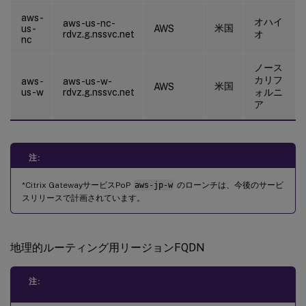
aws-
オハイ
aws-us-nc-
米国
us-
AWS
rdvz.g.nssvc.net
オ
nc
ノース
カリフ
aws-
aws-us-w-
米国
AWS
us-w
rdvz.g.nssvc.net
ォルニ
ア
注:
*Citrix GatewayサービスPoP
aws-jp-w
のローンチは、今後のサービ
スリリースで計画されています。
地理的ルーティング用リージョンFQDN
注: