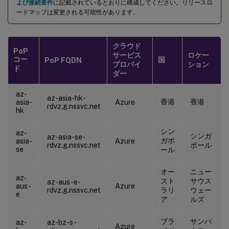
よび接続要件
に記載されているとおりに構成してください。リリースロ
ードマップは変更される可能性があります。
クラウド
PoP
サービス
ロケー
コー
国
PoP FQDN
プロバイ
ション
ド
ダー
az-
az-asia-hk-
香港
香港
asia-
Azure
rdvz.g.nssvc.net
hk
シン
az-
シンガ
az-asia-se-
ガポ
asia-
Azure
rdvz.g.nssvc.net
ポール
se
ール
オー
ニュー
az-
スト
サウス
az-aus-e-
aus-
Azure
rdvz.g.nssvc.net
ラリ
ウェー
e
ア
ルズ
ブラ
サンパ
az-
az-bz-s-
Azure