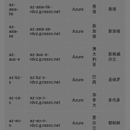
az-
香
az-asia-hk-
香港
asia-
Azure
rdvz.g.nssvc.net
港
hk
新
az-
az-asia-se-
加
新加坡
asia-
Azure
rdvz.g.nssvc.net
se
坡
澳
大
新南威
az-
az-aus-e-
Azure
aus-e
rdvz.g.nssvc.net
利
尔士
亚
巴
az-bz-
az-bz-s-
圣保罗
Azure
s
rdvz.g.nssvc.net
西
加
az-ca-
az-ca-c-
拿
多伦多
Azure
c
rdvz.g.nssvc.net
大
爱
az-eu-
az-eu-n-
尔
都柏林
Azure
n
rdvz.g.nssvc.net
兰