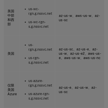
us-wc-
美国
rgn.g.nssvc.net
中部
az-us-w、aws-us-w、az-
和西
us-sc
us-wc-rgn-
部
s.g.nssvc.net
us-
az-us-sc、az-us-e、az-
rgn.g.nssvc.net
美国
us-w、az-us-e2、aws-us-
us-rgn-
e、aws-us-w、aws-us-nc
s.g.nssvc.net
us-azure-
仅限
rgn.g.nssvc.net
az-us-e、az-us-w、az-
美国
us-sc
us-azure-rgn-
Azure
s.g.nssvc.net