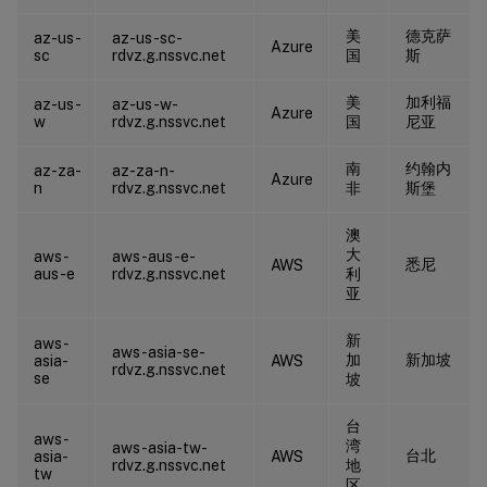
美
德克萨
az-us-
az-us-sc-
Azure
sc
rdvz.g.nssvc.net
国
斯
美
加利福
az-us-
az-us-w-
Azure
w
rdvz.g.nssvc.net
国
尼亚
南
约翰内
az-za-
az-za-n-
Azure
n
rdvz.g.nssvc.net
非
斯堡
澳
大
aws-
aws-aus-e-
悉尼
AWS
aus-e
rdvz.g.nssvc.net
利
亚
新
aws-
aws-asia-se-
加
新加坡
asia-
AWS
rdvz.g.nssvc.net
se
坡
台
aws-
湾
aws-asia-tw-
台北
asia-
AWS
rdvz.g.nssvc.net
地
tw
区