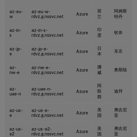
荷
阿姆斯
az-eu-
az-eu-w-
Azure
w
rdvz.g.nssvc.net
兰
特丹
印
az-in-
az-in-s-
钦奈
Azure
s
rdvz.g.nssvc.net
度
日
az-jp-
az-jp-e-
东京
Azure
e
rdvz.g.nssvc.net
本
挪
az-
az-nw-e-
奥斯陆
Azure
nw-e
rdvz.g.nssvc.net
威
阿
az-
az-uae-n-
联
迪拜
Azure
uae-n
rdvz.g.nssvc.net
酋
美
弗吉尼
az-us-
az-us-e-
Azure
e
rdvz.g.nssvc.net
国
亚
美
弗吉尼
az-us-
az-us-e2-
Azure
e2
rdvz.g.nssvc.net
国
亚