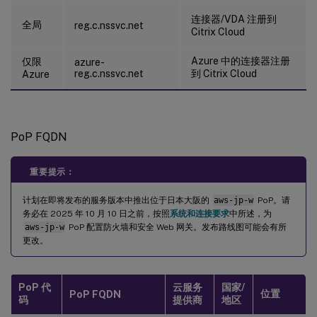
连接器/VDA 注册到
全局
reg.c.nssvc.net
Citrix Cloud
Azure 中的连接器注册
仅限
azure-
reg.c.nssvc.net
到 Citrix Cloud
Azure
PoP FQDN
重要提示：
计划在即将发布的服务版本中推出位于日本大阪的
aws-jp-w
PoP。请
务必在 2025 年 10 月 10 日之前，按照
系统和连接要求
中所述，为
aws-jp-w
PoP 配置防火墙和安全 Web 网关。发布路线图可能会有所
更改。
PoP 代
云服务
国家/
位置
PoP FQDN
码
提供商
地区