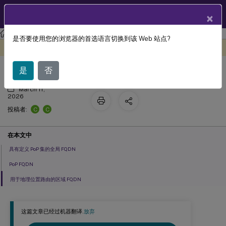
ZH
产品文档
×
Citrix Gateway 服务
是否要使用您的浏览器的首选语言切换到该 Web 站点?
商业区域的 PoP
此内容已经过机器动态翻译。
在此处提供反馈
是
否
March 11,
2026
C
C
投稿者:
在本文中
具有定义 PoP 集的全局 FQDN
PoP FQDN
用于地理位置路由的区域 FQDN
这篇文章已经过机器翻译.
放弃