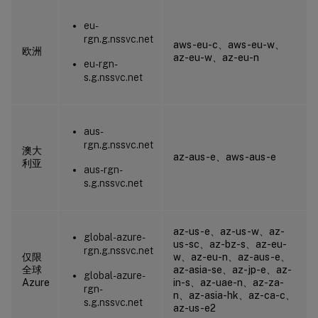
eu-
rgn.g.nssvc.net
aws-eu-c、aws-eu-w、
欧洲
az-eu-w、az-eu-n
eu-rgn-
s.g.nssvc.net
aus-
rgn.g.nssvc.net
澳大
az-aus-e、aws-aus-e
利亚
aus-rgn-
s.g.nssvc.net
az-us-e、az-us-w、az-
global-azure-
us-sc、az-bz-s、az-eu-
rgn.g.nssvc.net
仅限
w、az-eu-n、az-aus-e、
全球
az-asia-se、az-jp-e、az-
global-azure-
Azure
in-s、az-uae-n、az-za-
rgn-
n、az-asia-hk、az-ca-c、
s.g.nssvc.net
az-us-e2