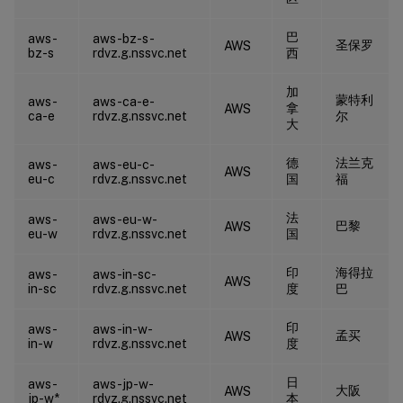
巴
aws-
aws-bz-s-
圣保罗
AWS
bz-s
rdvz.g.nssvc.net
西
加
蒙特利
aws-
aws-ca-e-
拿
AWS
ca-e
rdvz.g.nssvc.net
尔
大
德
法兰克
aws-
aws-eu-c-
AWS
eu-c
rdvz.g.nssvc.net
国
福
法
aws-
aws-eu-w-
巴黎
AWS
eu-w
rdvz.g.nssvc.net
国
印
海得拉
aws-
aws-in-sc-
AWS
in-sc
rdvz.g.nssvc.net
度
巴
印
aws-
aws-in-w-
孟买
AWS
in-w
rdvz.g.nssvc.net
度
日
aws-
aws-jp-w-
大阪
AWS
jp-w*
rdvz.g.nssvc.net
本