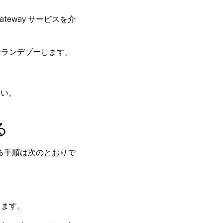
teway サービスを介
OPでランデブーします。
さい。
る
効にする手順は次のとおりで
します。