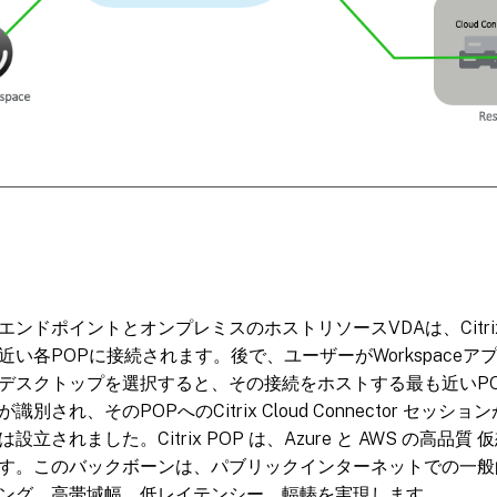
ンドポイントとオンプレミスのホストリソースVDAは、Citrix Clou
近い各POPに接続されます。後で、ユーザーがWorkspace
デスクトップを選択すると、その接続をホストする最も近いP
識別され、そのPOPへのCitrix Cloud Connector セッ
設立されました。Citrix POP は、Azure と AWS の高品質 
す。このバックボーンは、パブリックインターネットでの一般
ング、高帯域幅、低レイテンシー、輻輳を実現します。