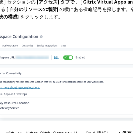
続
] セクションの
[アクセス] タブで
、[
Citrix Virtual Apps
る [
自分のリソースの場所]
の横にある省略記号を探します。
続の構成
] をクリックします。