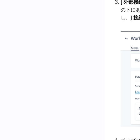
[
外部接
の下にあ
し、[
接