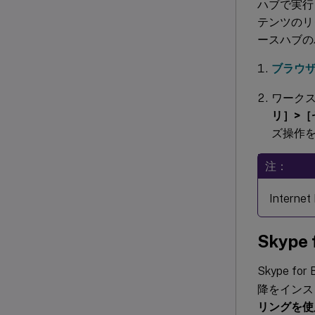
ハブで実行
テンツのリ
ースハブの
ブラウ
ワーク
リ］>
ズ操作
注：
Interne
Skype 
Skype f
降をインスト
リングを使