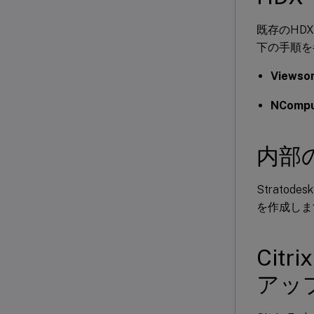
既存のHDX R
下の手順を
Viewso
NComp
内部
Strato
を作成し
Citr
アッ