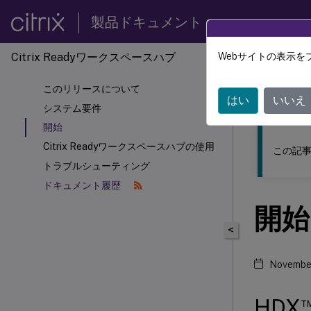
製品ドキュメント
Citrix Ready
ワークスペースハブ
Webサイトの表示を
このコンテン
このリリースについて
Citrix 
はい
いいえ
システム要件
開始
Citrix Readyワークスペースハブの使用
この記事
トラブルシューティング
ドキュメント履歴
開始
<
November
HDX