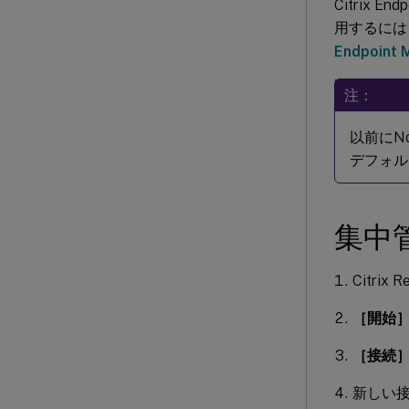
Citrix 
用するには
Endpoin
注：
以前にN
デフォル
集中
Citr
［開始
［接続
新しい