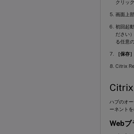
クリッ
画面上
初回起動
ださい）。
る任意の
［保存
Citr
Citri
ハブのオーディ
ーネントを
Web