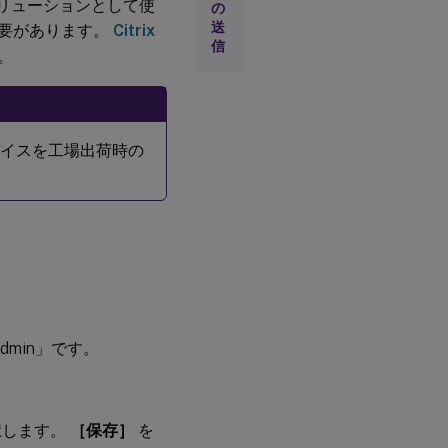
ブの管理ソリューションとして使
の
集
送
必要があります。
Citrix
中
信
管
。
理
を
使
用
し
バイスを工場出荷時の
な
い
構
成
Citrix
Virtual
Apps and
Desktops
™
の構成
min」です。
デ
ュ
ア
択します。
［保存］
を
ル
モ