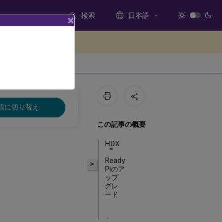
検索
日本語
×
ードバックを提供する
語に切り替え
この記事の概要
HDX
™
Ready
>
Piのア
ップ
グレ
ード
内