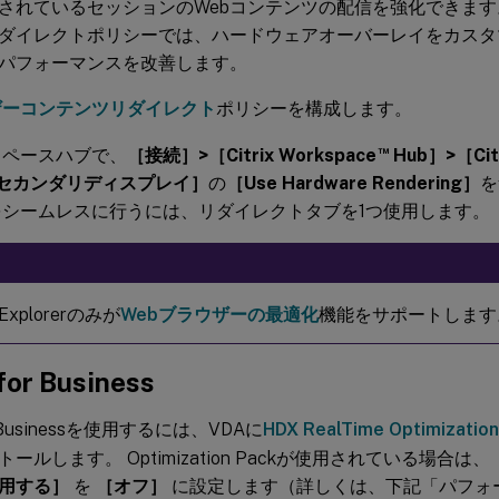
されているセッションのWebコンテンツの配信を強化できます。
ダイレクトポリシーでは、ハードウェアオーバーレイをカスタ
パフォーマンスを改善します。
ザーコンテンツリダイレクト
ポリシーを構成します。
™
スペースハブで、
［接続］>［Citrix Workspace
Hub］>［Cit
［セカンダリディスプレイ］
の
［Use Hardware Rendering］
を
をシームレスに行うには、リダイレクトタブを1つ使用します。
t Explorerのみが
Webブラウザーの最適化
機能をサポートします
for Business
or Businessを使用するには、VDAに
HDX RealTime Optimizat
ールします。 Optimization Packが使用されている場合は、
用する］
を
［オフ］
に設定します（詳しくは、下記「パフォ