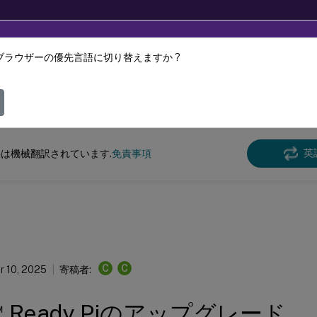
ブラウザーの優先言語に切り替えますか ?
ツは動的に機械翻訳されています。
フィ
Ready
ワークスペースハブ
英
は機械翻訳されています.
免責事項
C
C
 10, 2025
寄稿者:
™
Ready Piのアップグレード