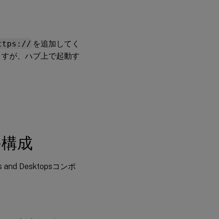
ニ
タ
ー
の
セ
ttps://
を追加してく
ッ
指定しますが、ハブ上で起動す
ト
ア
ッ
プ
Citrix
Workspace
アプリの
Citrix
の構成
Readyワー
クスペース
ハブ
nd Desktopsコンポ