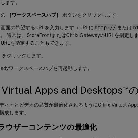
クします。
部の
［ワークスペースハブ］
ボタンをクリックします。
画面の希望するURLを入力します（URLに
http://
または
h
 通常は、StoreFrontまたはCitrix GatewayのURLを
URLを指定することもできます。
］
をクリックします。
ix Readyワークスペースハブを再起動します。
™
x Virtual Apps and Desktops
オとビデオの品質が最適化されるようにCitrix Virtual Apps a
構成します。
ブラウザーコンテンツの最適化