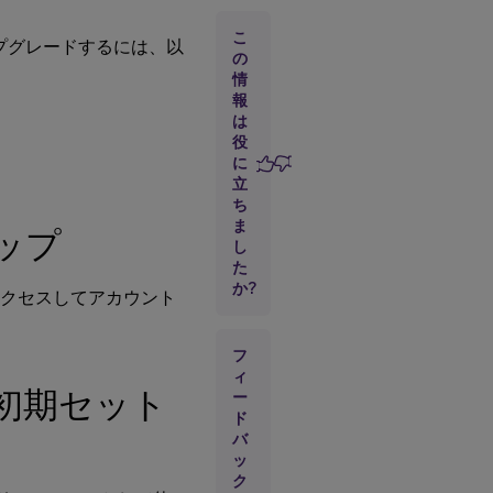
部
の
こ
プグレードするには、以
中
の
央
情
管
報
理
は
に
役
よ
に
る
立
初
期
ち
セ
ま
ップ
ッ
し
ト
た
ア
か?
トにアクセスしてアカウント
ッ
プ
フ
Citrix
ィ
による初期セット
Endpoint
ー
Management
ド
による初期セ
バ
™
ットアップ
ッ
ク