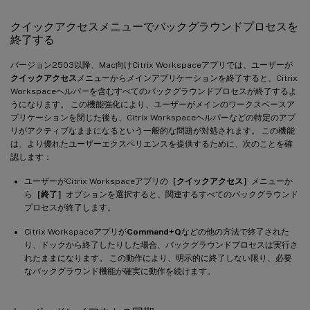
クイックアクセスメニューでバックグラウンドプロセスを
終了する
バージョン2503以降、Mac向けCitrix Workspaceアプリでは、ユーザーが
クイックアクセス
メニューからメインアプリケーションを終了すると、Citrix
Workspaceヘルパーを含むすべてのバックグラウンドプロセスが終了するよ
うになります。 この機能強化により、ユーザーがメインのワークスペースア
プリケーションを閉じた後も、Citrix Workspaceヘルパーなどの特定のアプ
リがアクティブなままになるという一般的な問題が対処されます。 この機能
は、より優れたユーザーエクスペリエンスを提供するために、次のことを確
認します：
ユーザーがCitrix Workspaceアプリの
［クイックアクセス］
メニューか
ら
［終了］
オプションを選択すると、関連するすべてのバックグラウンド
プロセスが終了します。
Citrix Workspaceアプリが
Command+Q
などの他の方法で終了された
り、ドックから終了したりした場合、バックグラウンドプロセスは実行さ
れたままになります。 この動作により、明示的に終了しない限り、必要
なバックグラウンド機能が確実に動作を続けます。