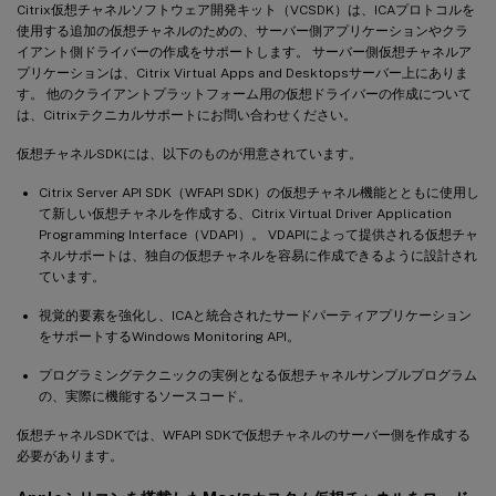
Citrix仮想チャネルソフトウェア開発キット（VCSDK）は、ICAプロトコルを
使用する追加の仮想チャネルのための、サーバー側アプリケーションやクラ
イアント側ドライバーの作成をサポートします。 サーバー側仮想チャネルア
プリケーションは、Citrix Virtual Apps and Desktopsサーバー上にありま
す。 他のクライアントプラットフォーム用の仮想ドライバーの作成について
は、Citrixテクニカルサポートにお問い合わせください。
仮想チャネルSDKには、以下のものが用意されています。
Citrix Server API SDK（WFAPI SDK）の仮想チャネル機能とともに使用し
て新しい仮想チャネルを作成する、Citrix Virtual Driver Application
Programming Interface（VDAPI）。 VDAPIによって提供される仮想チャ
ネルサポートは、独自の仮想チャネルを容易に作成できるように設計され
ています。
視覚的要素を強化し、ICAと統合されたサードパーティアプリケーション
をサポートするWindows Monitoring API。
プログラミングテクニックの実例となる仮想チャネルサンプルプログラム
の、実際に機能するソースコード。
仮想チャネルSDKでは、WFAPI SDKで仮想チャネルのサーバー側を作成する
必要があります。