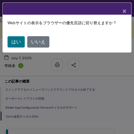
製品ドキュメン
JA
×
ト
Mac向けCitrix Workspaceアプリ
Webサイトの表示をブラウザーの優先言語に切り替えますか ?
Citrix Workspaceアプリの構成
このコンテンツは動的に機械
フィードバックを提供する
翻訳されています。
はい
いいえ
July 7, 2025
C
寄稿者:
この記事の概要
クイックアクセスメニューでバックグラウンドプロセスを終了する
キーボードレイアウトの同期
Global App Configuration Serviceチャネルのサポート
Citrix仮想チャネルSDK