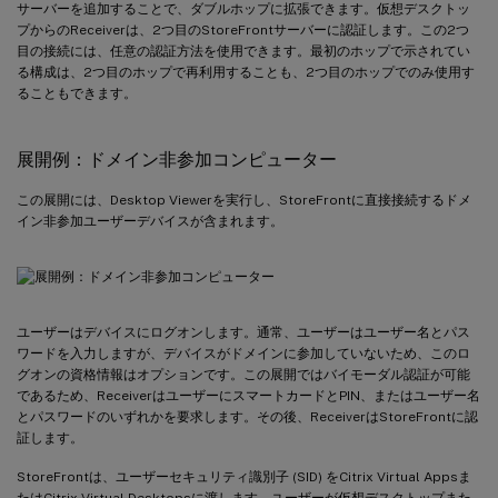
サーバーを追加することで、ダブルホップに拡張できます。仮想デスクトッ
プからのReceiverは、2つ目のStoreFrontサーバーに認証します。この2つ
目の接続には、任意の認証方法を使用できます。最初のホップで示されてい
る構成は、2つ目のホップで再利用することも、2つ目のホップでのみ使用す
ることもできます。
展開例：ドメイン非参加コンピューター
この展開には、Desktop Viewerを実行し、StoreFrontに直接接続するドメ
イン非参加ユーザーデバイスが含まれます。
ユーザーはデバイスにログオンします。通常、ユーザーはユーザー名とパス
ワードを入力しますが、デバイスがドメインに参加していないため、このロ
グオンの資格情報はオプションです。この展開ではバイモーダル認証が可能
であるため、ReceiverはユーザーにスマートカードとPIN、またはユーザー名
とパスワードのいずれかを要求します。その後、ReceiverはStoreFrontに認
証します。
StoreFrontは、ユーザーセキュリティ識別子 (SID) をCitrix Virtual Appsま
たはCitrix Virtual Desktopsに渡します。ユーザーが仮想デスクトップまた