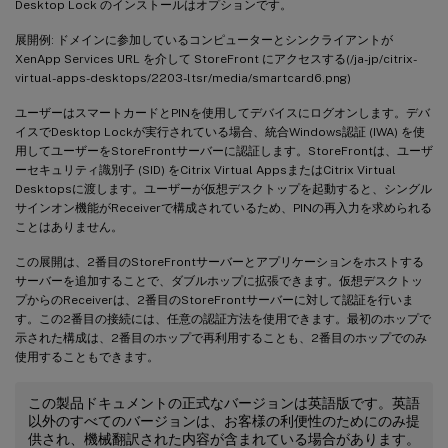
Desktop Lock のインストールはオプションです。
展開例: ドメインに参加しているコンピューターとシンクライアントが
XenApp Services URL を介して StoreFront にアクセスする(/ja-jp/citrix-
virtual-apps-desktops/2203-ltsr/media/smartcard6.png)
ユーザーはスマートカードとPINを使用してデバイスにログオンします。デバ
イスでDesktop Lockが実行されている場合、統合Windows認証 (IWA) を使
用してユーザーをStoreFrontサーバーに認証します。StoreFrontは、ユーザ
ーセキュリティ識別子 (SID) をCitrix Virtual AppsまたはCitrix Virtual
Desktopsに渡します。ユーザーが仮想デスクトップを起動すると、シングル
サインオン機能がReceiverで構成されているため、PINの再入力を求められる
ことはありません。
この展開は、2番目のStoreFrontサーバーとアプリケーションをホストする
サーバーを追加することで、ダブルホップに拡張できます。仮想デスクトッ
プからのReceiverは、2番目のStoreFrontサーバーに対して認証を行いま
す。この2番目の接続には、任意の認証方法を使用できます。最初のホップで
示された構成は、2番目のホップで再利用することも、2番目のホップでのみ
使用することもできます。
この製品ドキュメントの正式なバージョンは英語版です。英語
以外のすべてのバージョンは、お客様の利便性のためにのみ提
供され、機械翻訳された内容が含まれている場合があります。