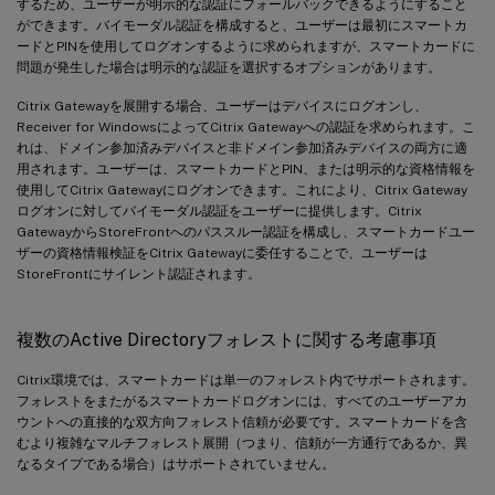
するため、ユーザーが明示的な認証にフォールバックできるようにすること
ができます。バイモーダル認証を構成すると、ユーザーは最初にスマートカ
ードとPINを使用してログオンするように求められますが、スマートカードに
問題が発生した場合は明示的な認証を選択するオプションがあります。
Citrix Gatewayを展開する場合、ユーザーはデバイスにログオンし、
Receiver for WindowsによってCitrix Gatewayへの認証を求められます。こ
れは、ドメイン参加済みデバイスと非ドメイン参加済みデバイスの両方に適
用されます。ユーザーは、スマートカードとPIN、または明示的な資格情報を
使用してCitrix Gatewayにログオンできます。これにより、Citrix Gateway
ログオンに対してバイモーダル認証をユーザーに提供します。Citrix
GatewayからStoreFrontへのパススルー認証を構成し、スマートカードユー
ザーの資格情報検証をCitrix Gatewayに委任することで、ユーザーは
StoreFrontにサイレント認証されます。
複数のActive Directoryフォレストに関する考慮事項
Citrix環境では、スマートカードは単一のフォレスト内でサポートされます。
フォレストをまたがるスマートカードログオンには、すべてのユーザーアカ
ウントへの直接的な双方向フォレスト信頼が必要です。スマートカードを含
むより複雑なマルチフォレスト展開（つまり、信頼が一方通行であるか、異
なるタイプである場合）はサポートされていません。