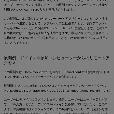
はアプリケーションを起動すると、この展開ではシングルサインオン機能が
利用できないため、PINの入力を再度求められます。
この展開は、2つ目のStoreFrontサーバーとアプリケーションをホストする
サーバーを追加することで、ダブルホップに拡張できます。仮想デスクトッ
プからのReceiverは、2つ目のStoreFrontサーバーに認証します。この2つ
目の接続には、任意の認証方法を使用できます。最初のホップで示されてい
る構成は、2つ目のホップで再利用することも、2つ目のホップでのみ使用す
ることもできます。
展開例：ドメイン非参加コンピューターからのリモートア
クセス
この展開では、Desktop Viewer を実行し、StoreFront に直接接続するドメ
インに参加していないユーザーデバイスが関与します。
展開例: ドメインに参加していないコンピューターからのリモートアクセス
(/ja-jp/citrix-virtual-apps-desktops/2203-ltsr/media/smartcard4_1.png)
ユーザーはデバイスにログオンします。通常、ユーザーはユーザー名とパス
ワードを入力しますが、デバイスがドメインに参加していないため、このロ
グオンの資格情報はオプションです。この展開ではバイモーダル認証が可能
なため、Receiver はスマートカードと PIN、またはユーザー名とパスワード