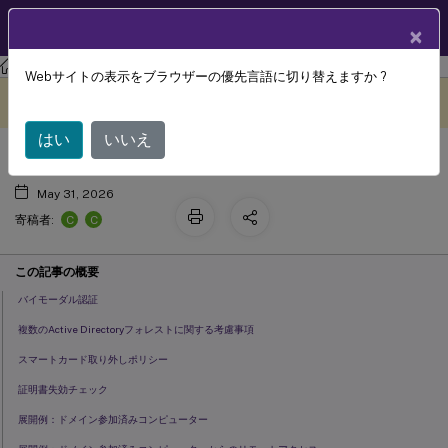
製品ドキュメン
JA
×
ト
Citrix Virtual Apps and Desktops 7 2203 LTSR
Webサイトの表示をブラウザーの優先言語に切り替えますか ?
スマートカードの展開
このコンテンツは動的に機械
フィードバックを提供する
翻訳されています。
はい
いいえ
May 31, 2026
C
C
寄稿者:
この記事の概要
バイモーダル認証
複数のActive Directoryフォレストに関する考慮事項
スマートカード取り外しポリシー
証明書失効チェック
展開例：ドメイン参加済みコンピューター