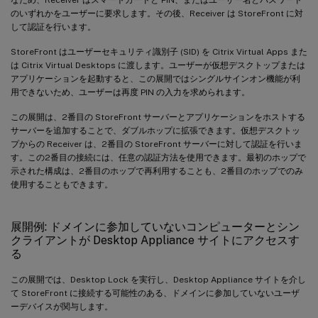
のいずれかをユーザーに要求します。その後、Receiver は StoreFront に対
して認証を行います。
StoreFront はユーザーセキュリティ識別子 (SID) を Citrix Virtual Apps また
は Citrix Virtual Desktops に渡します。ユーザーが仮想デスクトップまたは
アプリケーションを起動すると、この展開ではシングルサインオン機能が利
用できないため、ユーザーは再度 PIN の入力を求められます。
この展開は、2番目の StoreFront サーバーとアプリケーションをホストする
サーバーを追加することで、ダブルホップに拡張できます。仮想デスクトッ
プからの Receiver は、2番目の StoreFront サーバーに対して認証を行いま
す。この2番目の接続には、任意の認証方法を使用できます。最初のホップで
示された構成は、2番目のホップで再利用することも、2番目のホップでのみ
使用することもできます。
展開例: ドメインに参加していないコンピューターとシン
クライアントが Desktop Appliance サイトにアクセスす
る
この展開では、Desktop Lock を実行し、Desktop Appliance サイトを介し
て StoreFront に接続する可能性のある、ドメインに参加していないユーザ
ーデバイスが関与します。