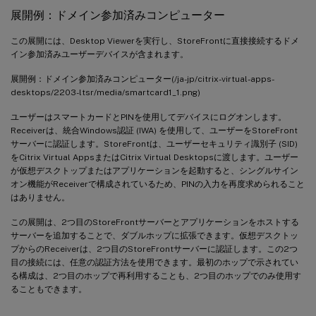
展開例：ドメイン参加済みコンピューター
この展開には、Desktop Viewerを実行し、StoreFrontに直接接続するドメ
イン参加済みユーザーデバイスが含まれます。
展開例：ドメイン参加済みコンピューター(/ja-jp/citrix-virtual-apps-
desktops/2203-ltsr/media/smartcard1_1.png)
ユーザーはスマートカードとPINを使用してデバイスにログオンします。
Receiverは、統合Windows認証 (IWA) を使用して、ユーザーをStoreFront
サーバーに認証します。StoreFrontは、ユーザーセキュリティ識別子 (SID)
をCitrix Virtual AppsまたはCitrix Virtual Desktopsに渡します。ユーザー
が仮想デスクトップまたはアプリケーションを起動すると、シングルサイン
オン機能がReceiverで構成されているため、PINの入力を再度求められること
はありません。
この展開は、2つ目のStoreFrontサーバーとアプリケーションをホストする
サーバーを追加することで、ダブルホップに拡張できます。仮想デスクトッ
プからのReceiverは、2つ目のStoreFrontサーバーに認証します。この2つ
目の接続には、任意の認証方法を使用できます。最初のホップで示されてい
る構成は、2つ目のホップで再利用することも、2つ目のホップでのみ使用す
ることもできます。