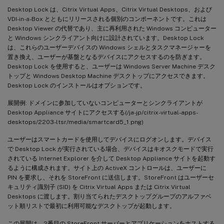
Desktop Lock は、Citrix Virtual Apps、Citrix Virtual Desktops、および
VDI-in-a-Box とともにリリースされる個別のコンポーネントです。これは
Desktop Viewer の代替であり、主に再利用された Windows コンピューター
と Windows シンクライアント向けに設計されています。Desktop Lock
は、これらのユーザーデバイスの Windows シェルとタスクマネージャーを
置き換え、ユーザーが基盤となるデバイスにアクセスするのを防ぎます。
Desktop Lock を使用すると、ユーザーは Windows Server Machine デスク
トップと Windows Desktop Machine デスクトップにアクセスできます。
Desktop Lock のインストールはオプションです。
展開例: ドメインに参加していないコンピューターとシンクライアントが
Desktop Appliance サイトにアクセスする(/ja-jp/citrix-virtual-apps-
desktops/2203-ltsr/media/smartcard5_1.png)
ユーザーはスマートカードを使用してデバイスにログオンします。デバイス
で Desktop Lock が実行されている場合、デバイスはキオスクモードで実行
されている Internet Explorer を介して Desktop Appliance サイトを起動す
るように構成されます。サイト上の ActiveX コントロールは、ユーザーに
PIN を要求し、それを StoreFront に送信します。StoreFront はユーザーセ
キュリティ識別子 (SID) を Citrix Virtual Apps または Citrix Virtual
Desktops に渡します。割り当てられたデスクトップグループのアルファベ
ット順リストで最初に利用可能なデスクトップが起動します。
この展開は、2番目の StoreFront サーバーとアプリケーションをホストする