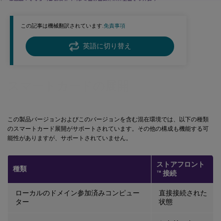
展開例：ドメイン参加済みコンピューターからのリモートアクセス
展開例：ドメイン非参加コンピューター
この記事は機械翻訳されています.
免責事項
展開例：ドメイン非参加コンピューターからのリモートアクセス
展開例: ドメインに参加していないコンピューターとシンクライアントが Desktop Appliance サ
英語に切り替え
イトにアクセスする
展開例: ドメインに参加しているコンピューターとシンクライアントが XenApp Services URL
を介して StoreFront にアクセスする
スマートカードの展開
この製品バージョンおよびこのバージョンを含む混在環境では、以下の種類
のスマートカード展開がサポートされています。その他の構成も機能する可
能性がありますが、サポートされていません。
ストアフロント
種類
™
接続
ローカルのドメイン参加済みコンピュー
直接接続された
ター
状態