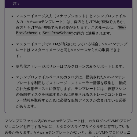
注：
マスターイメージ入力（スナップショット）とマシンプロファイル
入力（VMwareテンプレート）は、両方ともvTPMが有効であるか、
両方ともvTPMが無効である必要があります。このルールは、
New-
ProvScheme
と
Set-ProvScheme
の両方に適用されます。
マスターイメージでvTPMが有効になっている場合、VMwareテンプ
レートはマスターイメージと同じVMソースからのみ取得できま
す。
暗号化ストレージポリシーはフルクローンのみをサポートします。
マシンプロファイルベースのカタログは、提供されたVMwareテン
プレートを利用してストレージコントローラー情報を収集し、接続
された仮想ディスクに依存します。テンプレートには、仮想マシン
の仮想ディスクを構成するために使用されるストレージコントロー
ラー情報を取得するために必要な仮想ディスクが含まれている必要
があります。
マシンプロファイル内のVMwareテンプレートは、カタログへのVMのプロビ
ジョニングを許可するために、カタログのライフサイクル中に存在している
必要があります。VMwareテンプレートがないと、新しいVMをプロビジョニ