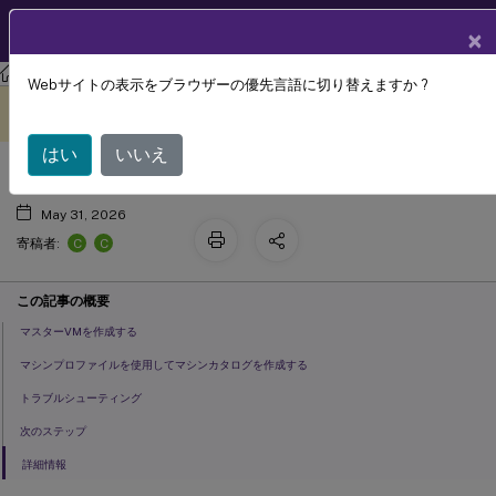
製品ドキュメン
JA
×
ト
Citrix Virtual Apps and Desktops 7 2311
Webサイトの表示をブラウザーの優先言語に切り替えますか ?
VMwareカタログを作成する
このコンテンツは動的に機械
フィードバックを提供する
翻訳されています。
はい
いいえ
May 31, 2026
C
C
寄稿者:
この記事の概要
マスターVMを作成する
マシンプロファイルを使用してマシンカタログを作成する
トラブルシューティング
次のステップ
詳細情報