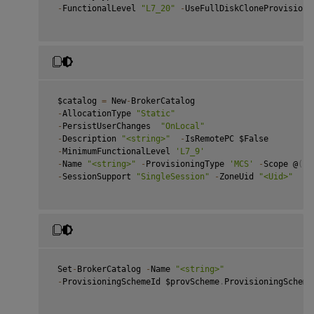
-
FunctionalLevel 
"L7_20"
-
UseFullDiskCloneProvisionin
 $catalog 
=
 New
-
BrokerCatalog

-
AllocationType 
"Static"
-
PersistUserChanges  
"OnLocal"
-
Description 
"<string>"
-
IsRemotePC $False

-
MinimumFunctionalLevel 
'L7_9'
-
Name 
"<string>"
-
ProvisioningType 
'MCS'
-
Scope @
(
)
-
SessionSupport 
"SingleSession"
-
ZoneUid 
"<Uid>"
 Set
-
BrokerCatalog 
-
Name 
"<string>"
-
ProvisioningSchemeId $provScheme
.
ProvisioningScheme