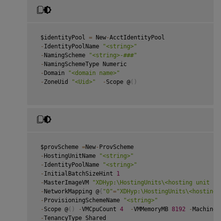
 $identityPool 
=
 New
-
AcctIdentityPool

-
IdentityPoolName 
"<string>"
-
NamingScheme 
"<string>-###"
-
NamingSchemeType Numeric

-
Domain 
"<domain name>"
-
ZoneUid 
"<Uid>"
-
Scope @
(
)
 $provScheme 
=
New
-
ProvScheme

-
HostingUnitName 
"<string>"
-
IdentityPoolName 
"<string>"
-
InitialBatchSizeHint 
1
-
MasterImageVM 
"XDHyp:\HostingUnits\<hosting unit na
-
NetworkMapping @
{
"0"
=
"XDHyp:\HostingUnits\<hosting 
-
ProvisioningSchemeName 
"<string>"
-
Scope @
(
)
-
VMCpuCount 
4
-
VMMemoryMB 
8192
-
MachineP
-
TenancyType Shared
