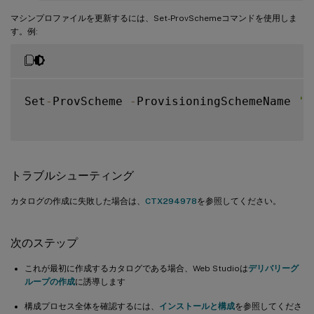
マシンプロファイルを更新するには、Set-ProvSchemeコマンドを使用しま
す。例:
Set
-
ProvScheme 
-
ProvisioningSchemeName 
'n
トラブルシューティング
カタログの作成に失敗した場合は、
CTX294978
を参照してください。
次のステップ
これが最初に作成するカタログである場合、Web Studioは
デリバリーグ
ループの作成
に誘導します
構成プロセス全体を確認するには、
インストールと構成
を参照してくださ