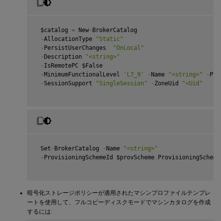
 $catalog 
=
 New
-
BrokerCatalog

-
AllocationType 
"Static"
-
PersistUserChanges  
"OnLocal"
-
Description 
"<string>"
-
IsRemotePC $False

-
MinimumFunctionalLevel 
'L7_9'
-
Name 
"<string>"
-
Pro
-
SessionSupport 
"SingleSession"
-
ZoneUid 
"<Uid"
 Set
-
BrokerCatalog 
-
Name 
"<string>"
-
ProvisioningSchemeId $provScheme
.
ProvisioningScheme
暗号化ストレージポリシーが適用されたマシンプロファイルテンプレ
ートを使用して、フルコピーディスクモードでマシンカタログを作成
するには: