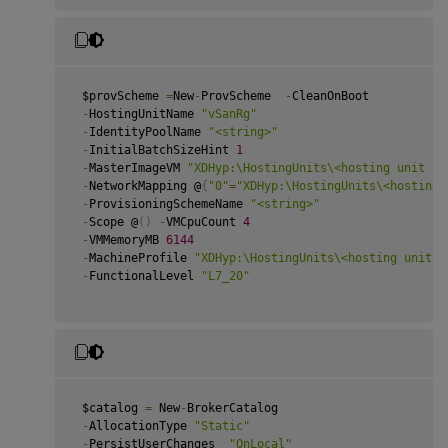
 $provScheme 
=
New
-
ProvScheme  
-
CleanOnBoot

-
HostingUnitName 
"vSanRg"
-
IdentityPoolName 
"<string>"
-
InitialBatchSizeHint 
1
-
MasterImageVM 
"XDHyp:\HostingUnits\<hosting unit na
-
NetworkMapping @
{
"0"
=
"XDHyp:\HostingUnits\<hosting 
-
ProvisioningSchemeName 
"<string>"
-
Scope @
(
)
-
VMCpuCount 
4
-
VMMemoryMB 
6144
-
MachineProfile 
"XDHyp:\HostingUnits\<hosting unit n
-
FunctionalLevel 
"L7_20"
 $catalog 
=
 New
-
BrokerCatalog

-
AllocationType 
"Static"
-
PersistUserChanges  
"OnLocal"