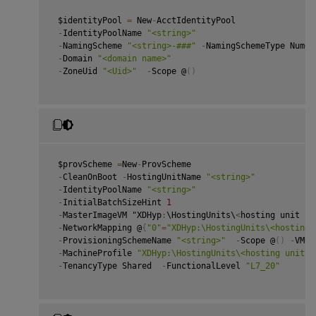
 $identityPool 
=
 New
-
AcctIdentityPool

-
IdentityPoolName 
"<string>"
-
NamingScheme 
"<string>-###"
-
NamingSchemeType Numeri
-
Domain 
"<domain name>"
-
ZoneUid 
"<Uid>"
-
Scope @
(
)
 $provScheme 
=
New
-
ProvScheme

-
CleanOnBoot 
-
HostingUnitName 
"<string>"
-
IdentityPoolName 
"<string>"
-
InitialBatchSizeHint 
1
-
MasterImageVM "XDHyp
:
\HostingUnits\
<
hosting unit na
-
NetworkMapping @
{
"0"
=
"XDHyp:\HostingUnits\<hosting 
-
ProvisioningSchemeName 
"<string>"
-
Scope @
(
)
-
VMCp
-
MachineProfile 
"XDHyp:\HostingUnits\<hosting unit n
-
TenancyType Shared  
-
FunctionalLevel 
"L7_20"