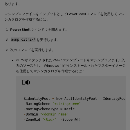
あります。
マシンプロファイルをインプットとしてPowerShellコマンドを使用してマシ
ンカタログを作成するには：
PowerShell
ウィンドウを開きます。
asnp citrix*
を実行します。
次のコマンドを実行します。
vTPMがアタッチされたVMwareテンプレートをマシンプロファイル入
力のソースとし、Windows 11がインストールされたマスターイメージ
を使用してマシンカタログを作成するには：
 $identityPool 
=
 New
-
AcctIdentityPool  
-
IdentityPoolN
-
NamingScheme 
"<string>-###"
-
NamingSchemeType Numeric

-
Domain 
"<domain name"
-
ZoneUid 
"<Uid>"
-
Scope @
(
)