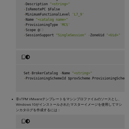
-
Description 
"<string>"
-
IsRemotePC $False

-
MinimumFunctionalLevel 
'L7_9'
-
Name 
"<catalog name>"
-
ProvisioningType 
'MCS'
-
Scope @
(
)
-
SessionSupport 
"SingleSession"
-
ZoneUid 
"<Uid>"
 Set
-
BrokerCatalog 
-
Name 
"<string>"
-
ProvisioningSchemeId $provScheme
.
ProvisioningScheme
非vTPM VMwareテンプレートをマシンプロファイルのソースとし、
Windows 10がインストールされたマスターイメージを使用してマシ
ンカタログを作成するには：