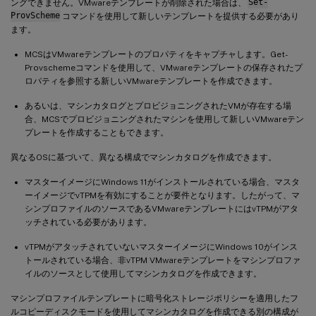
ングできません。VMwareテンプレートが削除された場合は、
Set-
ProvScheme
コマンドを使用して新しいテンプレートを提供する必要があり
ます。
MCSはVMwareテンプレートのプロパティをキャプチャします。Get-
Provschemeコマンドを使用して、VMwareテンプレートの保存されたプ
ロパティを参照する新しいVMwareテンプレートを作成できます。
あるいは、マシンカタログとプロビジョニングされたVMが存在する場
合、MCSでプロビジョニングされたマシンを使用して新しいVMwareテン
プレートを作成することもできます。
異なるOSに基づいて、異なる構成でマシンカタログを作成できます。
マスターイメージにWindows 11がインストールされている場合、マスタ
ーイメージでvTPMを有効にすることが要件となります。したがって、マ
シンプロファイルのソースであるVMwareテンプレートにはvTPMがアタ
ッチされている必要があります。
vTPMがアタッチされていないマスターイメージにWindows 10がインス
トールされている場合、非vTPM VMwareテンプレートをマシンプロファ
イルのソースとして使用してマシンカタログを作成できます。
マシンプロファイルテンプレートに暗号化ストレージポリシーを適用したフ
ルコピーディスクモードを使用してマシンカタログを作成できる別の構成が