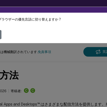
ブラウザーの優先言語に切り替えますか ?
ツは動的に機械翻訳されています。
フィ
Virtual Apps and Desktops 7 2311
英
は機械翻訳されています.
免責事項
方法
C
C
2026
寄稿者:
™
ual Apps and Desktops
はさまざまな配信方法を提供します。