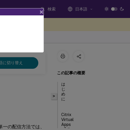
検索
日本語
×
ードバックを提供する
語に切り替え
この記事の概要
は
じ
め
>
に
Citrix
Virtual
Apps
単一の配信方法では、
™
公