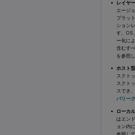
レイヤー化さ
エージェ
プラットフ
ション
す。O
ー化に
含むす
を参照
ホスト型
スクト
スクトッ
スでき
バリー
ローカル
はエン
ョン内
参照し