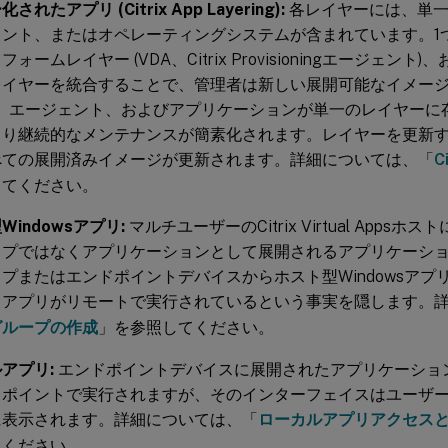
れたアプリ (Citrix App Layering):
各レイヤーには、単一
ント、またはオペレーティングシステムが含まれています。1つ
ォームレイヤー (VDA、Citrix Provisioningエージェン
レイヤーを統合することで、管理者は新しい展開可能なイメー
S、エージェント、およびアプリケーションが単一のレイヤーに
より継続的なメンテナンスが簡素化されます。レイヤーを更新
べての展開済みイメージが更新されます。詳細については、「
C
してください。
Windowsアプリ:
マルチユーザーのCitrix Virtual Apps
ップではなくアプリケーションとして展開されるアプリケーショ
プまたはエンドポイントデバイスからホスト型Windowsアプ
、アプリがリモートで実行されているという事実を隠します。
グループの作成
」を参照してください。
アプリ:
エンドポイントデバイスに展開されたアプリケーショ
ドポイントで実行されますが、そのインターフェイスはユーザー
に表示されます。詳細については、「
ローカルアプリアクセスと
てください。