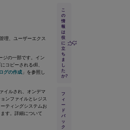
開アプ
リとデ
こ
スクト
の
ップ
情
報
は
VM
役
管理、ユーザーエクス
ホ
に
ス
立
ト
ち
型
ージの一部です。イン
ま
ア
コピーされるdll、
プ
し
リ
た
ログの作成
」を参照し
か?
VDI
デ
ァイルされ、オンデマ
フ
ス
ションファイルとレジス
ィ
ク
ー
ト
レーティングシステムお
ッ
ド
きます。詳細について
プ
バ
ッ
ク