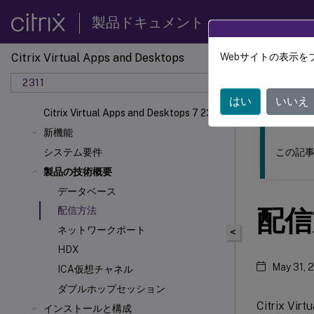
製品ドキュメント
Citrix Virtual Apps and Desktops
Webサイトの表示を
このコンテン
2311
Citrix 
はい
いいえ
Citrix Virtual Apps and Desktops 7 2311
新機能
この記事
システム要件
製品の技術概要
データベース
配信
配信方法
ネットワークポート
<
HDX
May 31, 
ICA仮想チャネル
ダブルホップセッション
Citrix Virt
インストールと構成