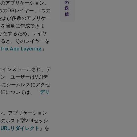
リ
のアプリケーション、
の
モ
送
のOSレイヤー、1つの
ー
信
ト
ト)、および多数のアプリケー
PC
ジを簡単に作成できま
ア
ク
存在するため、レイヤ
セ
すると、そのレイヤーを
ス
itrix App Layering
」
ホストにインストールされ、デ
ン。ユーザーはVDIデ
リにシームレスにアクセ
詳細については、「
デリ
ン。アプリケーション
のホスト型VDIセッシ
URLリダイレクト
」を