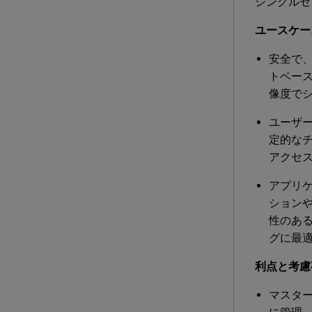
シングルセ
ユースケー
安全で
トベー
像度で
ユーザ
定的な
アクセ
アプリケ
ションや
性のあ
グに最
利点と考慮
マスタ