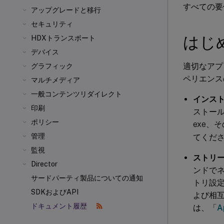
すべての要
アップグレードと移行
セキュリティ
はじ
HDXトランスポート
デバイス
適切なアプ
グラフィック
ペリエンス
マルチメディア
一般コンテンツリダイレクト
インスト
印刷
ストール
ポリシー
exe、
管理
てくだ
監視
ストリーミ
Director
ンドで
サードパーティ製品についての通知
トリ設
SDKおよびAPI
よび相
ドキュメント履歴
は、「