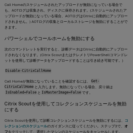
Call Homeのスケジュールされたアップロードが無効になっている場合で
も、AOTログは収集され、ディスクに保存されます。(スケジュールされたア
ップロードが無効になっている場合、AOTログはCitrixに自動的にアップロー
ドされません。) AOTログの収集とローカルストレージを無効にすることがで
きます。
パワーシェルでコールホームを無効にする
次のコマンドレットを実行すると、診断データはCitrixに自動的にアップロー
ドされなくなります。(Citrix ScoutまたはテレメトリPowerShellコマンドレ
ットを使用して診断データをアップロードすることは引き続き可能です。)
Disable-CitrixCallHome
Call Homeが無効になっていることを確認するには、
Get-
CitrixCallHome
と入力します。無効になっている場合、戻り値は
IsEnabled=False
と
IsMasterImage=False
です。
Citrix Scoutを使用してコレクションスケジュールを無効
にする
Citrix Scoutを使用して診断コレクションスケジュールを無効にするには、
コ
レクションのスケジュール
のガイダンスに従ってください。ステップ3で、
オ
フ
をクリックして、選択したマシンのスケジュールをキャンセルします。