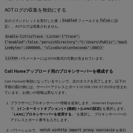
AOTログの収集を無効にする
次のコマンドレットを実行した後（
Enabled
フィールドを
false
に設
定）、AOTログは収集されません。
Enable-CitrixTrace -Listen'{"trace":
{"enabled":false,"persistDirectory":"C:\Users\Public","maxS
izeBytes":1000000, "sliceDurationSeconds":300}}'
Listen
パラメーターにはJSON形式の引数が含まれています。
Call Homeアップロード用のプロキシサーバーを構成する
Call Homeが有効になっているマシンで、次のタスクを完了します。以下の
手順の図の例には、サーバーアドレスとポート10.158.139.37:3128が含まれ
ています。お使いの情報は異なります。
ブラウザーにプロキシサーバー情報を追加します。Internet Explorer
で、
[インターネットオプション] > [接続] > [LANの設定]
を選択します。
「
LANにプロキシサーバーを使用する
」”を選択し、プロキシサーバーの
アドレスとポート番号を入力します。
パワーシェルで、
netsh winhttp import proxy source=ie
を実行