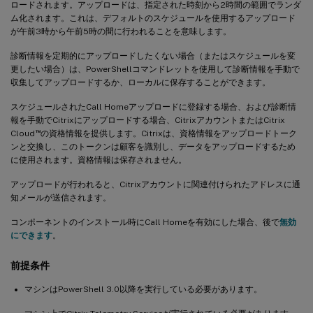
ロードされます。アップロードは、指定された時刻から2時間の範囲でランダ
ム化されます。これは、デフォルトのスケジュールを使用するアップロード
が午前3時から午前5時の間に行われることを意味します。
診断情報を定期的にアップロードしたくない場合（またはスケジュールを変
更したい場合）は、PowerShellコマンドレットを使用して診断情報を手動で
収集してアップロードするか、ローカルに保存することができます。
スケジュールされたCall Homeアップロードに登録する場合、および診断情
報を手動でCitrixにアップロードする場合、CitrixアカウントまたはCitrix
™
Cloud
の資格情報を提供します。Citrixは、資格情報をアップロードトーク
ンと交換し、このトークンは顧客を識別し、データをアップロードするため
に使用されます。資格情報は保存されません。
アップロードが行われると、Citrixアカウントに関連付けられたアドレスに通
知メールが送信されます。
コンポーネントのインストール時にCall Homeを有効にした場合、後で
無効
にできます
。
前提条件
マシンはPowerShell 3.0以降を実行している必要があります。