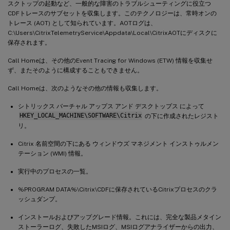
スクトップの起動など、一般的な障害のトラブルシューティングに役立つ
CDFトレースのサブセットを収集します。このテクノロジーは、常時オンの
トレース (AOT) として知られています。AOTログは、
C:\Users\CitrixTelemetryService\Appdata\Local\CitrixAOTにディスクに
保存されます。
Call Homeは、その他のEvent Tracing for Windows (ETW) 情報を収集せ
ず、またそのように構成することもできません。
Call Homeは、次のようなその他の情報も収集します。
シトリックス バーチャル アップス アンド デスクトップス によって
HKEY_LOCAL_MACHINE\SOFTWARE\Citrix
の下に作成されたレジスト
リ。
Citrix 名前空間の下にある ウィンドウズ マネジメント インストゥルメン
テーション (WMI) 情報。
実行中のプロセスの一覧。
%PROGRAM DATA%\Citrix\CDFに保存されているCitrixプロセスのクラ
ッシュダンプ。
インストールおよびアップグレード情報。これには、完全な製品メタイン
ストーラーログ、失敗したMSIログ、MSIログアナライザーからの出力、