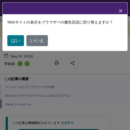
製品ドキュメン
JA
×
ト
Citrix Virtual Apps and Desktops 7 2402 LTSR
Webサイトの表示をブラウザーの優先言語に切り替えますか ?
シトリックス インサイト サービス
このコンテンツは動的に機械
フィードバックを提供する
翻訳されています。
はい
いいえ
May 31, 2026
C
C
寄稿者:
この記事の概要
インストールとアップグレードの分析
Citrixカスタマーエクスペリエンス向上プログラム
Citrix コールホーム
この記事は機械翻訳されています.
免責事項