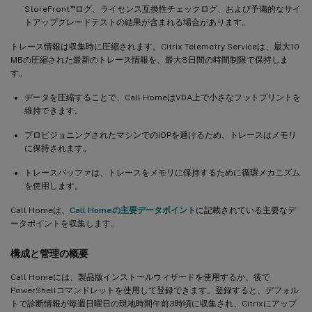
™
StoreFront
ログ、ライセンス互換性チェックログ、および予備的なサイ
トアップグレードテストの結果が含まれる場合があります。
トレース情報は収集時に圧縮されます。Citrix Telemetry Serviceは、最大10
MBの圧縮された最新のトレース情報を、最大8日間の時間制限で保持しま
す。
データを圧縮することで、Call HomeはVDA上で小さなフットプリントを
維持できます。
プロビジョニングされたマシンでのIOPを避けるため、トレースはメモリ
に保持されます。
トレースバッファは、トレースをメモリに保持するために循環メカニズム
を使用します。
Call Homeは、
Call Homeの主要データポイント
に記載されている主要なデ
ータポイントを収集します。
構成と管理の概要
Call Homeには、製品版インストールウィザードを使用するか、後で
PowerShellコマンドレットを使用して登録できます。登録すると、デフォル
トで診断情報が毎週日曜日の現地時間午前3時頃に収集され、Citrixにアップ