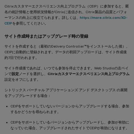
Citrixカスタマーエクスペリエンス向上プログラム（CEIP）に参加すると、匿
名の統計情報と使用状況情報がCitrixに送信され、Citrix製品の品質とパフォ
ーマンスの向上に役立てられます。詳しくは、
https://more.citrix.com/XD-
CEIP
を参照してください。
サイト作成時またはアップグレード時の登録
™
サイトを作成すると（最初のDelivery Controller
をインストールした後）、
CEIPに自動的に登録されます。データの初回アップロードは、サイト作成後
約7日で行われます。
サイト作成後であれば、いつでも参加を停止できます。Web Studioの左ペイ
ンで
設定
ノードを選択し、
Citrixカスタマーエクスペリエンス向上プログラム
設定をオフにします。
シトリックス バーチャル アプリケーションズ アンド デスクトップス の展開
をアップグレードする場合：
CEIPをサポートしていないバージョンからアップグレードする場合、参加
するかどうかを尋ねられます。
CEIPをサポートしているバージョンからアップグレードし、参加が有効に
なっていた場合、アップグレードされたサイトでCEIPが有効になります。