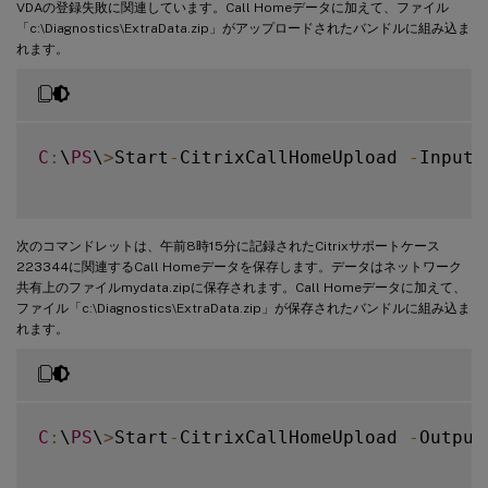
VDAの登録失敗に関連しています。Call Homeデータに加えて、ファイル
「c:\Diagnostics\ExtraData.zip」がアップロードされたバンドルに組み込ま
れます。
C
:
\
PS
\
>
Start
-
CitrixCallHomeUpload 
-
InputP
次のコマンドレットは、午前8時15分に記録されたCitrixサポートケース
223344に関連するCall Homeデータを保存します。データはネットワーク
共有上のファイルmydata.zipに保存されます。Call Homeデータに加えて、
ファイル「c:\Diagnostics\ExtraData.zip」が保存されたバンドルに組み込ま
れます。
C
:
\
PS
\
>
Start
-
CitrixCallHomeUpload 
-
Output