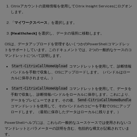
Citrixアカウントの資格情報を使用してCitrix Insight Servicesにログオン
します。
「
マイワークスペース
」を選択します。
[Healthcheck]
を選択し、データの場所に移動します。
CISは、データアップロードを管理するいくつかのPowerShellコマンドレッ
トをサポートしています。このドキュメントでは、2つの一般的なケースのコ
マンドレットについて説明します。
Start-CitrixCallHomeUpload
コマンドレットを使用して、診断情報
バンドルを手動で収集し、CISにアップロードします。（バンドルはロー
カルに保存されません。）
Start-CitrixCallHomeUpload
コマンドレットを使用して、データを
手動で収集し、診断情報バンドルをローカルに保存します。これにより、
データをプレビューできます。その後、
Send-CitrixCallHomeBundle
コマンドレットを使用して、そのバンドルのコピーを手動でCISにアップ
ロードします。（最初に保存したデータはローカルに残ります。）
PowerShellヘルプには、これらの一般的なユースケースでは使用されないコ
マンドレットとパラメーターの説明を含む、包括的な構文が記載されていま
す。