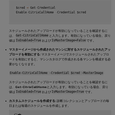
 $cred 
=
 Get
-
Credential

 Enable
-
CitrixCallHome 
-
Credential $cred

スケジュールされたアップロードが有効になっていることを確認するに
は、
Get-CitrixCallHome
と入力します。有効になっている場合、戻り
値は
IsEnabled=True
および
IsMasterImage=False
です。
マスターイメージから作成されたマシンに対するスケジュールされたアッ
プロードを有効にする:
マスターイメージでスケジュールされたアップロ
ードを有効にすると、マシンカタログで作成される各マシンを構成する必
要がなくなります。
Enable-CitrixCallHome -Credential $cred -MasterImage
スケジュールされたアップロードが有効になっていることを確認するに
は、
Get-CitrixCallHome
と入力します。有効になっている場合、戻り
値は
IsEnabled=True
および
IsMasterImage=True
です。
カスタムスケジュールを作成する:
診断コレクションとアップロードの毎
日または毎週のスケジュールを作成します。