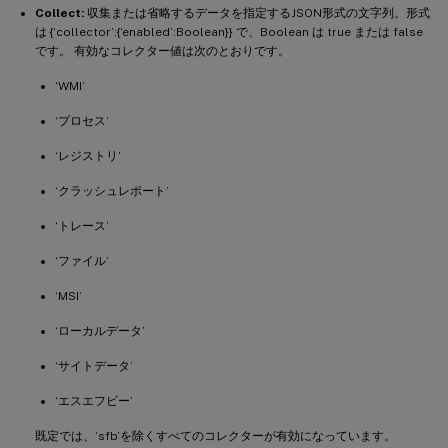
Collect:
収集または省略するデータを指定するJSON形式の文字列。形式
は {‘collector’:{‘enabled’:Boolean}} で、Boolean は true または false
です。 有効なコレクター値は次のとおりです。
‘WMI’
‘プロセス’
‘レジストリ’
‘クラッシュレポート’
‘トレース’
‘ファイル’
‘MSI’
‘ローカルデータ’
‘サイトデータ’
‘エスエフビー’
既定では、’sfb’を除くすべてのコレクターが有効になっています。