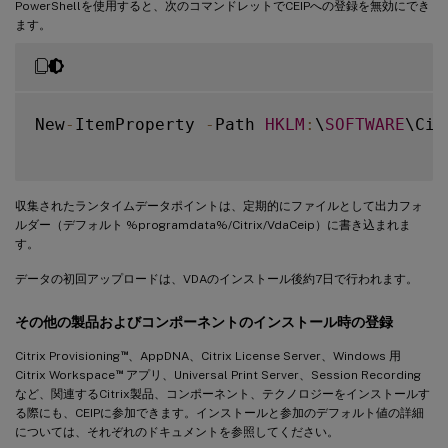
PowerShellを使用すると、次のコマンドレットでCEIPへの登録を無効にでき
ます。
New
-
ItemProperty 
-
Path 
HKLM
:
\
SOFTWARE
\Cit
収集されたランタイムデータポイントは、定期的にファイルとして出力フォ
ルダー（デフォルト %programdata%/Citrix/VdaCeip）に書き込まれま
す。
データの初回アップロードは、VDAのインストール後約7日で行われます。
その他の製品およびコンポーネントのインストール時の登録
™
Citrix Provisioning
、AppDNA、Citrix License Server、Windows 用
™
Citrix Workspace
アプリ、Universal Print Server、Session Recording
など、関連するCitrix製品、コンポーネント、テクノロジーをインストールす
る際にも、CEIPに参加できます。インストールと参加のデフォルト値の詳細
については、それぞれのドキュメントを参照してください。