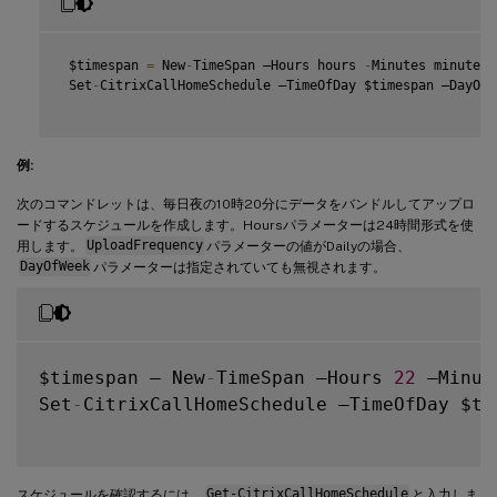
 $timespan 
=
 New
-
TimeSpan –Hours hours 
-
Minutes minutes

 Set
-
CitrixCallHomeSchedule –TimeOfDay $timespan –DayOfW
例:
次のコマンドレットは、毎日夜の10時20分にデータをバンドルしてアップロ
ードするスケジュールを作成します。Hoursパラメーターは24時間形式を使
用します。
UploadFrequency
パラメーターの値がDailyの場合、
DayOfWeek
パラメーターは指定されていても無視されます。
$timespan – New
-
TimeSpan –Hours 
22
 –Minut
Set
-
CitrixCallHomeSchedule –TimeOfDay $ti
スケジュールを確認するには、
Get-CitrixCallHomeSchedule
と入力しま