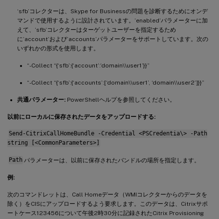
‘sfb’コレクターは、Skype for Businessの問題を診断するためにオンデ
マンドで使用するように設計されています。’enabled’パラメーターに加
えて、’sfb’コレクターはターゲットユーザーを指定するため
に’account’および’accounts’パラメーターをサポートしています。次の
いずれかの形式を使用します。
“-Collect “{‘sfb’:{‘account’:’domain\\user1’}}”
“-Collect “{‘sfb’:{‘accounts’:[‘domain\\user1’, ‘domain\\user2’]}}”
共通パラメーター:
PowerShellヘルプを参照してください。
以前にローカルに保存されたデータをアップロードする:
Send-CitrixCallHomeBundle -Credential <PSCredentia\> -Path
string [<CommonParameters>]
Path
パラメーターは、以前に保存されたバンドルの場所を指定します。
例:
次のコマンドレットは、Call Homeデータ（WMIコレクターからのデータを
除く）をCISにアップロードするよう要求します。このデータは、Citrixサポ
ートケース123456について午後2時30分に記録されたCitrix Provisioning