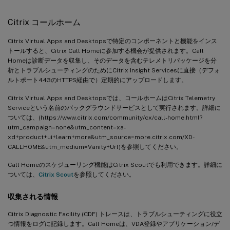
Citrix コールホーム
Citrix Virtual Apps and Desktopsで特定のコンポーネントと機能をインス
トールすると、Citrix Call Homeに参加する機会が提供されます。Call
Homeは診断データを収集し、そのデータを含むテレメトリパッケージを分
析とトラブルシューティングのためにCitrix Insight Servicesに直接（デフォ
ルトポート443のHTTPS経由で）定期的にアップロードします。
Citrix Virtual Apps and Desktopsでは、コールホームはCitrix Telemetry
Serviceという名前のバックグラウンドサービスとして実行されます。詳細に
ついては、(https://www.citrix.com/community/cx/call-home.html?
utm_campaign=none&utm_content=xa-
xd+product+ui+learn+more&utm_source=more.citrix.com/XD-
CALLHOME&utm_medium=Vanity+Url)を参照してください。
Call Homeのスケジューリング機能はCitrix Scoutでも利用できます。詳細に
ついては、
Citrix Scout
を参照してください。
収集される情報
Citrix Diagnostic Facility (CDF) トレースは、トラブルシューティングに役立
つ情報をログに記録します。Call Homeは、VDA登録やアプリケーション/デ