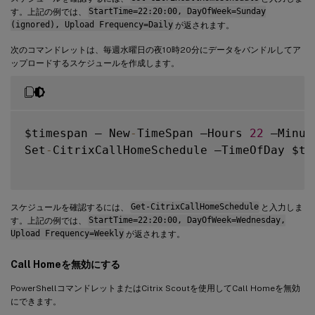
す。上記の例では、
StartTime=22:20:00, DayOfWeek=Sunday
(ignored), Upload Frequency=Daily
が返されます。
次のコマンドレットは、毎週水曜日の夜10時20分にデータをバンドルしてア
ップロードするスケジュールを作成します。
$timespan – New
-
TimeSpan –Hours 
22
 –Minut
Set
-
CitrixCallHomeSchedule –TimeOfDay $ti
スケジュールを確認するには、
Get-CitrixCallHomeSchedule
と入力しま
す。上記の例では、
StartTime=22:20:00, DayOfWeek=Wednesday,
Upload Frequency=Weekly
が返されます。
Call Homeを無効にする
PowerShellコマンドレットまたはCitrix Scoutを使用してCall Homeを無効
にできます。