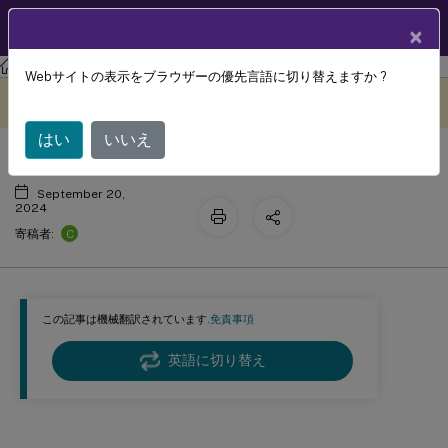
製品ドキュメン
JA
×
ト
Citrix Virtual Apps and Desktops 7 2402 LTSR
Webサイトの表示をブラウザーの優先言語に切り替えますか ?
イベントログ
このコンテンツは動的に機械
フィードバックを提供する
翻訳されています。
はい
いいえ
September 20,
2024
C
寄稿者:
この記事は機械翻訳されています.
免責事項
英語に切り替え
イベントログ