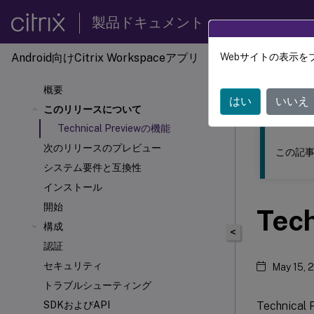
製品ドキュメント
Android向けCitrix Workspaceアプリ
Webサイトの表示を
このコンテン
概要
Andro
はい
いいえ
このリリースについて
Technical Previewの機能
次のリリースのプレビュー
この記事
システム要件と互換性
インストール
開始
Tec
構成
<
認証
セキュリティ
May 15, 
トラブルシューティング
Techni
SDKおよびAPI