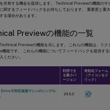
共有する機会を提供します。 Technical Previewの機能
に関するフィードバックをお待ちしております。 重要度と重
する場合があります。
nical Previewの機能の一覧
echnical Previewの機能を示します。 これらの機能は、
view機能です。 これらの機能についてフィードバックを提供す
入ください。
利用でき
有効化フォーム
る最小バ
（アイコンをク
ージョン
リック）
oft Entra ID対応仮想マシンのシングル
24.5.0
ン