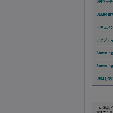
DPIマッ
UEM経由で
ドキュメ
アダプテ
Samsu
Samsun
UEMを
この製品
便性のた