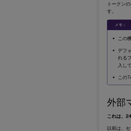
トークンの
す。
メモ：
この機
デフ
れる
入し
このTe
外部
これは、24
以前は、セ