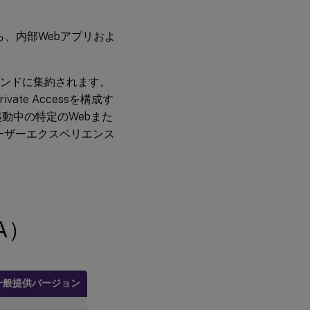
ら、内部Webアプリおよ
マンドに集約されます。
vate Accessを構成す
起動中の特定のWebまた
ーザーエクスペリエンス
GA）
一般提供バージョン