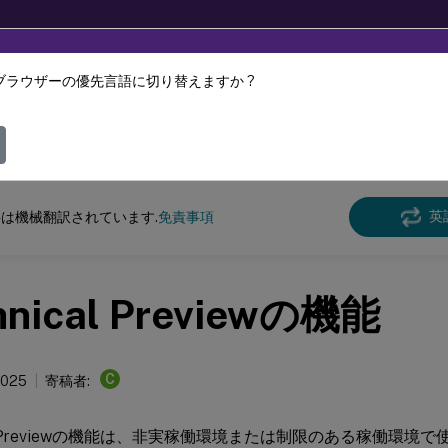
ブラウザーの優先言語に切り替えますか ?
ツは動的に機械翻訳されています。
フィ
id向けCitrix Workspaceアプリ
英
は機械翻訳されています.
免責事項
hnical Previewの機能
C
2025
寄稿者:
cal Previewの機能は、非実稼働環境または制限のある稼働環