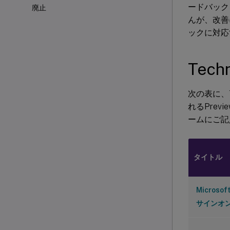
ードバックを
廃止
んが、改善
ックに対応
Tech
次の表に、T
れるPre
ームにご記
タイトル
Micros
サインオ