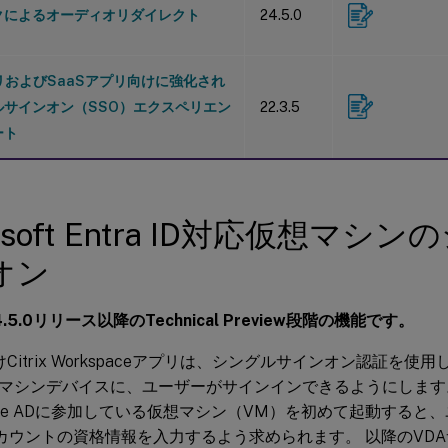
クによるオーディオリダイレクト
24.5.0
リおよびSaaSアプリ向けに強化され
ルサインオン（SSO）エクスペリエン
22.3.5
ート
rosoft Entra ID対応仮想マ
オン
.5.0リリース以降のTechnical Preview段階の機能です。
d向けCitrix Workspaceアプリは、シングルサインオン認証を使用し
シンデバイスに、ユーザーがサインインできるようにします。 Citri
ure ADに参加している仮想マシン（VM）を初めて起動すると
eアカウントの資格情報を入力するよう求められます。 以降のVD