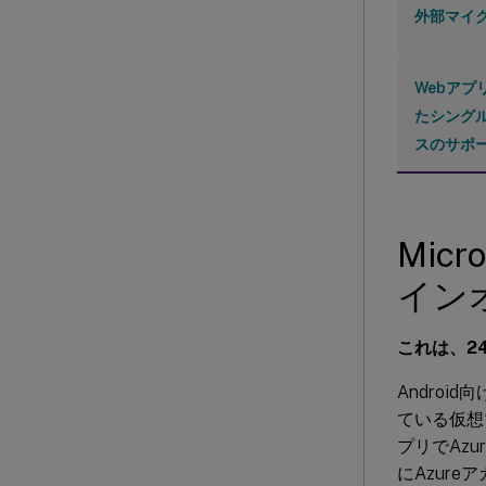
外部マイ
Webアプ
たシング
スのサポ
Mic
イン
これは、24
Androi
ている仮想マ
プリでAz
にAzur