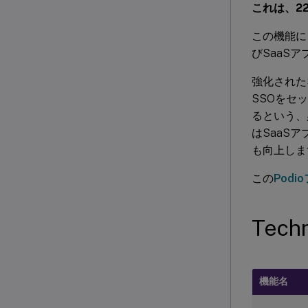
これは、22
この機能に
びSaaS
強化された
SSOをセット
るという、
はSaaS
も向上しま
この
Podi
Tec
機能名