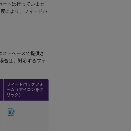
のサポートは行っていませ
ン
大度により、フィードバ
外部マイク
によるオー
ディオリダ
イレクト
Webアプリ
および
リクエストベースで提供さ
SaaSアプ
る場合は、対応するフォ
リ向けに強
化されたシ
ングルサイ
ンオン
（SSO）エ
フィードバックフォ
クスペリエ
ーム（アイコンをク
ンスのサポ
リック）
ート
Technical
Previewか
ら一般提供
（GA）