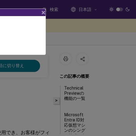
検索
日本語
×
ードバックを提供する
語に切り替え
この記事の概要
Technical
Previewの
機能の一覧
>
Microsoft
Entra ID対
応仮想マシ
ンのシング
境で使用でき、お客様がフィ
ルサインオ