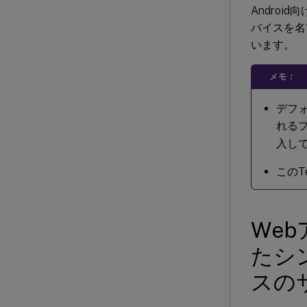
Androi
バイスを名
います。
メモ：
デフ
れる
入し
このTe
We
たシ
スの