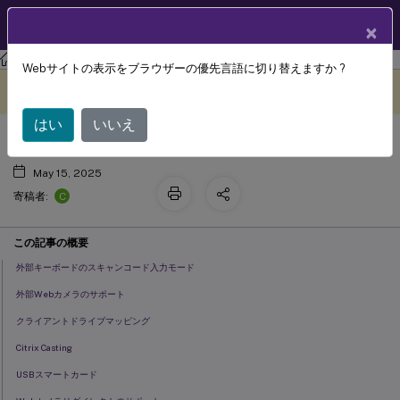
製品ドキュメン
JA
×
ト
Android向けCitrix Workspaceアプリ
Webサイトの表示をブラウザーの優先言語に切り替えますか ?
周辺機器
このコンテンツは動的に機械
フィードバックを提供する
翻訳されています。
はい
いいえ
May 15, 2025
C
寄稿者:
この記事の概要
外部キーボードのスキャンコード入力モード
外部Webカメラのサポート
クライアントドライブマッピング
Citrix Casting
USBスマートカード