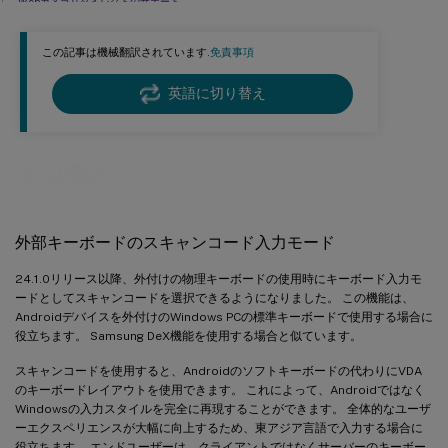
Webカメラリダイレクトのサポート
前面および背面カメラのリダイレクトのサポート
この記事は機械翻訳されています.
免責事項
外部マイクのサポート
アダプティブオーディオのサポート
英語に切り替え
周辺機器
外部キーボードのスキャンコード入力モード
24.1.0リリース以降、外付けの物理キーボードの使用時にキーボード入力モ
ードとしてスキャンコードを選択できるようになりました。 この機能は、
Androidデバイスを外付けのWindows PCの標準キーボードで使用する場合に
役立ちます。 Samsung DeX機能を使用する場合と似ています。
スキャンコードを使用すると、Androidのソフトキーボードの代わりにVDA
のキーボードレイアウトを使用できます。 これによって、Androidではなく
Windowsの入力スタイルを完全に再現することができます。 全体的なユーザ
ーエクスペリエンスが大幅に向上するため、東アジア言語で入力する場合に
役立ちます。 エンドユーザーは、クライアントではなくサーバーのキーボー