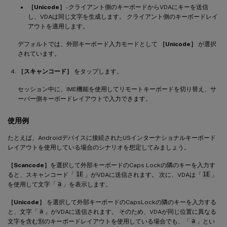
［Unicode］
- クライアント側のキーボードからVDAにキーを送信
し、VDAは同じ文字を生成します。 クライアント側のキーボードレイ
アウトを適用します。
デフォルトでは、外部キーボード入力モードとして
［Unicode］
が選択
されています。
［スキャンコード］
をタップします。
セッション中に、IME機能を使用してリモートキーボードを切り替え、サ
ーバー側キーボードレイアウトで入力できます。
使用例
たとえば、Androidデバイスに接続されたUSインターナショナルキーボード
レイアウトを使用している場合のシナリオを想定してみましょう。
［Scancode］
を選択して外部キーボードのCaps Lockの隣のキーを入力す
ると、スキャンコード「
1E
」がVDAに送信されます。 次に、VDAは「
1E
」
を使用して文字「
a
」を表示します。
［Unicode］
を選択して外部キーボードのCapsLockの隣のキーを入力する
と、文字「
a
」がVDAに送信されます。 そのため、VDAが同じ位置に異なる
文字を含む別のキーボードレイアウトを使用している場合でも、「
a
」とい