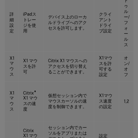
ト
ゥ
ル
詳
iPadス
クライ
デバイス上のローカ
ー/
細
トレー
アント
ルドライブへのアク
フ
設
ジを使
ドライ
セスを許可します。
ォ
定
用
ブ設定
ー
ル
ス
X1マウ
オ
X1
X1 マウ
Citrix X1 マウスへの
マ
スを許
ン/
スを許
アクセスを切り替え
ウ
可する
オ
可
ることができます。
ス
設定
フ
®
X1
Citrix
仮想セッション内で
X1マウ
マ
X1 マウ
マウスカーソルの速
ス速度
1,2
ウ
スの速
度を制御できます。
の設定
ス
度
セッション内でカー
Citrix
ソルをアプリまたは
X1 マウ
設定