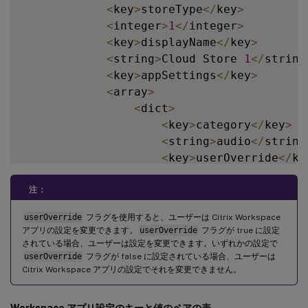
<
key
>
storeType
<
/
key
>
<
integer
>
1
<
/
integer
>
<
key
>
displayName
<
/
key
>
<
string
>
Cloud Store 
1
<
/
string
<
key
>
appSettings
<
/
key
>
<
array
>
<
dict
>
<
key
>
category
<
/
key
>
<
string
>
audio
<
/
string
<
key
>
userOverride
<
/
ke
<
false
/
>
<
key
>
settings
<
/
key
>
注：
<
array
>
userOverride
フラグを使用すると、ユーザーは Citrix Workspace
<
dict
>
アプリの設定を変更できます。
userOverride
フラグが true に設定
<
key
>
name
<
/
ke
されている場合、ユーザーは設定を変更できます。いずれかの設定で
<
string
>
setti
userOverride
フラグが false に設定されている場合、ユーザーは
Citrix Workspace アプリの設定でそれを変更できません。
<
key
>
value
<
/
k
<
true
/
>
<
/
dict
>
Workspace アプリ設定のキーと値のペアの表