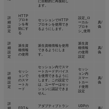
に自動的に再接続し
ます。
HTTP
詳
設定_ロ
プロキ
セッションでHTTP
細
ーカル
真/
シを有
プロキシを使用でき
設
プロキ
偽
効にす
るようにします。
定
シ_使用
る
詳
派生資
派生資
派生資格情報を使用
細
格情報
真/
格情報
できるようにしま
設
の使用
偽
の使用
す。
定
設定
セッション内でスマ
セッシ
セッシ
ートカードデバイス
詳
ョン内
ョンで
を使用できるように
細
スマー
真/
のスマ
します。この設定で
設
トカー
偽
ートカ
は、ユーザーはセッ
定
ド使用
ード
ションに認証できま
設定
せん。
詳
アダプティブトラン
UDPの
細
EDTを
真/