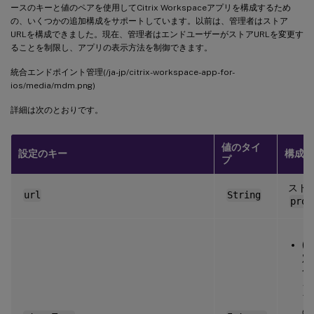
ースのキーと値のペアを使用してCitrix Workspaceアプリを構成するため
の、いくつかの追加構成をサポートしています。以前は、管理者はストア
URLを構成できました。現在、管理者はエンドユーザーがストアURLを変更す
ることを制限し、アプリの表示方法を制御できます。
統合エンドポイント管理(/ja-jp/citrix-workspace-app-for-
ios/media/mdm.png)
詳細は次のとおりです。
値のタイ
設定のキー
構成に
プ
ストア
url
String
prod
(
定
合
イ
フ
の