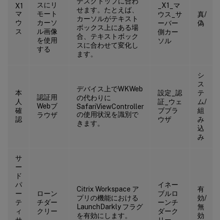
デスクトップに合わ
スにリ
_X1_マ
X1
せます。たとえば、
マ
モート
ウス_サ
真/
カーソルがテキスト
ウ
カーソ
ーバー
偽
ボックス上にある場
ス
ル画像
側カー
合、テキストボック
を使用
ソル
スに合わせて変化し
する
ます。
シ
ス
デバイス上でWKWeb
本
設定_認
テ
認証用
の代わりに
人
証_ウェ
ム/
Webブ
SafariViewController
確
ブブラ
組
の使用状況を識別で
ラウザ
認
ウザ
み
きます。
込
み
サ
ー
ド
パ
イネー
Citrix Workspace ア
有
ー
ローン
ブルロ
プリの機能における
効/
テ
チダー
ーンチ
LaunchDarkly フラグ
無
ィ
クリー
ダーク
を有効にします。
効
サ
リー