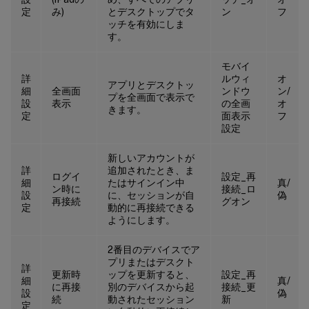
定
み)
とデスクトップでタ
ン
フ
ッチを有効にしま
す。
モバイ
詳
ルウィ
オ
アプリとデスクトッ
細
全画面
ンドウ
ン/
プを全画面で表示で
設
表示
の全画
オ
きます。
定
面表示
フ
設定
新しいアカウントが
詳
追加されたとき、ま
ログイ
設定_再
細
たはサインイン中
真/
ン時に
接続_ロ
設
に、セッションが自
偽
再接続
グオン
定
動的に再接続できる
ようにします。
2番目のデバイスでア
プリまたはデスクト
詳
更新時
ップを更新すると、
設定_再
細
真/
に再接
別のデバイスから起
接続_更
設
偽
続
動されたセッション
新
定