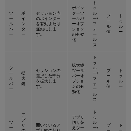
ト
ポイン
ゥ
ツ
ポ
セッション内
ターツ
ル
ブ
ト
ー
イ
のポインター
ールバ
ー/
ー
ゥ
ル
ン
を有効または
ーオプ
フ
ル
ル
バ
タ
無効にしま
ション
ォ
値
ー
ー
ー
す。
の有効
ー
化
ル
ス
ト
ゥ
拡大鏡
ツ
ル
セッションの
ツール
ブ
ト
ー
拡
ー/
選択した部分
バーオ
ー
ゥ
ル
大
フ
を拡大しま
プショ
ル
ル
バ
鏡
ォ
す。
ンの有
値
ー
ー
ー
効化
ル
ス
ト
ア
アプリ
ゥ
プ
ツ
切り替
ル
リ
開いているア
ブ
ト
ー
えツー
ー/
の
プリ間の切り
ー
ゥ