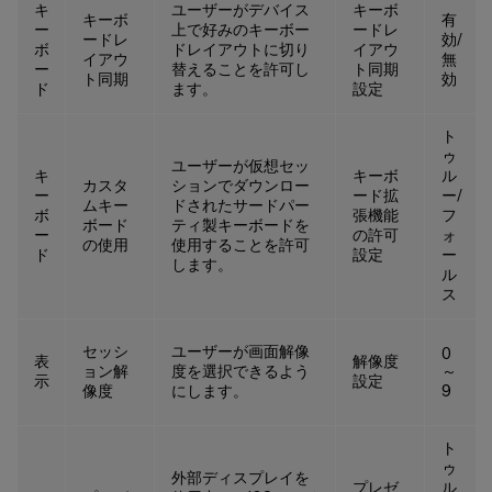
キ
ユーザーがデバイス
キーボ
<
string
>
setti
キーボ
有
ー
上で好みのキーボー
ードレ
ードレ
<
key
>
value
効/
<
/
k
ボ
ドレイアウトに切り
イアウ
イアウ
無
<
false
/
>
ー
替えることを許可し
ト同期
ト同期
効
ド
ます。
設定
<
/
dict
>
<
/
array
>
ト
<
/
dict
>
ゥ
ユーザーが仮想セッ
<
dict
>
キ
キーボ
ル
カスタ
ションでダウンロー
ー
ード拡
ー/
<
key
>
category
<
/
key
>
ムキー
ドされたサードパー
ボ
張機能
フ
<
string
>
authenticatio
ボード
ティ製キーボードを
ー
の許可
ォ
の使用
使用することを許可
<
key
>
userOverride
<
/
ke
ド
設定
ー
します。
ル
<
false
/
>
ス
<
key
>
settings
<
/
key
>
<
array
>
セッシ
ユーザーが画面解像
0
<
dict
>
表
解像度
ョン解
度を選択できるよう
～
示
設定
<
key
>
name
<
/
ke
像度
にします。
9
<
string
>
setti
<
key
>
value
<
/
k
ト
<
string
>
syste
ゥ
外部ディスプレイを
<
/
dict
プレゼ
>
ル