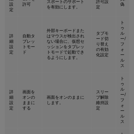
スポートのサポート
許可設
設
許可
偽
を有効にします。
定
定
ト
ゥ
外部キーボードまた
タブモ
ル
詳
自動タ
はマウスが検出され
ード切
ー/
細
ブレッ
ない場合に、仮想セ
り替え
フ
設
トモー
ッションをタブレッ
の有効
ォ
定
ド
トモードで起動でき
化設定
ー
るようにします。
ル
ス
ト
ゥ
ル
詳
画面を
スリー
ー/
細
オンの
画面をオンのままに
プ解除
フ
設
ままに
します。
維持設
ォ
定
する
定
ー
ル
ス