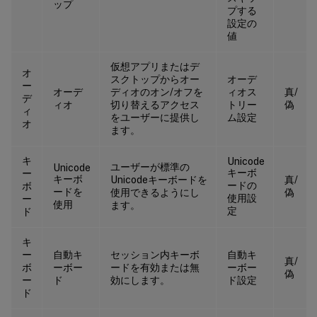
<
/
dict
>
ップ
プする
<
dict
>
設定の
値
<
key
>
url
<
/
key
>
<
string
>
https
:
/
/
teststore
.
clo
仮想アプリまたはデ
<
key
>
storeType
<
/
key
>
オ
スクトップからオー
オーデ
ー
<
integer
>
1
<
/
integer
>
オーデ
ディオのオン/オフを
ィオス
真/
デ
ィオ
<
切り替えるアクセス
key
>
displayName
<
トリー
/
key
>
偽
ィ
をユーザーに提供し
ム設定
<
string
>
StoreFront1
<
/
string
>
オ
ます。
<
key
>
appSettings
<
/
key
>
<
array
>
キ
Unicode
ユーザーが標準の
Unicode
<
dict
>
キーボ
ー
キーボ
Unicodeキーボードを
真/
ードの
ボ
<
key
>
category
<
/
key
>
ードを
使用できるようにし
偽
使用設
ー
使用
ます。
<
string
>
audio
<
/
string
定
ド
<
key
>
userOverride
<
/
ke
<
false
/
>
キ
ー
自動キ
セッション内キーボ
自動キ
<
key
>
settings
<
/
key
>
真/
ボ
ーボー
ードを有効または無
ーボー
偽
<
array
>
ー
ド
効にします。
ド設定
<
dict
>
ド
<
key
>
name
<
/
ke