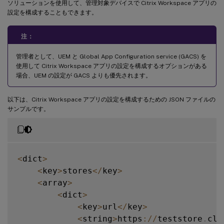
ソリューションを使用して、管理対象デバイスで Citrix Workspace アプリの
設定を構成することもできます。
注：
管理者として、UEM と Global App Configuration service (GACS) を
使用して Citrix Workspace アプリの設定を構成するオプションがある
場合、UEM の設定が GACS よりも優先されます。
以下は、Citrix Workspace アプリの設定を構成するための JSON ファイルの
サンプルです。
<
dict
>
<
key
>
stores
<
/
key
>
<
array
>
<
dict
>
<
key
>
url
<
/
key
>
<
string
>
https
:
/
/
teststore
.
clo