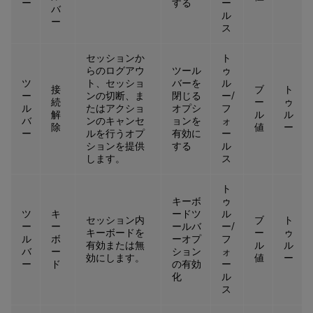
ー
する
ー
バ
ル
ー
ス
セッションか
ト
らのログアウ
ツール
ゥ
ツ
ト、セッショ
バーを
ル
接
ブ
ト
ー
ンの切断、ま
閉じる
ー/
続
ー
ゥ
ル
たはアクショ
オプシ
フ
解
ル
ル
バ
ンのキャンセ
ョンを
ォ
除
値
ー
ー
ルを行うオプ
有効に
ー
ションを提供
する
ル
します。
ス
ト
キーボ
ゥ
ツ
キ
ードツ
ル
セッション内
ブ
ト
ー
ー
ールバ
ー/
キーボードを
ー
ゥ
ル
ボ
ーオプ
フ
有効または無
ル
ル
バ
ー
ション
ォ
効にします。
値
ー
ー
ド
の有効
ー
化
ル
ス