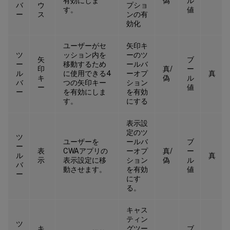
有効にしま
偽
ル
バ
ウ
プショ
す。
値
ー
ス
ンの有
効化
ユーザーがセ
矢印キ
ツ
ッション内を
ーのツ
矢
ブ
ー
移動するため
ールバ
印
真/
ー
ル
に使用できる4
ーオプ
真
キ
偽
ル
バ
つの矢印キー
ション
ー
値
ー
を有効にしま
を有効
す。
にする
表示設
定のツ
ツ
ユーザーを
ールバ
ブ
ー
表
CWAアプリの
ーオプ
真/
ー
ル
真
示
表示設定に移
ション
偽
ル
バ
動させます。
を有効
値
ー
にす
る。
キャス
ティン
ツ
キ
グツー
ブ