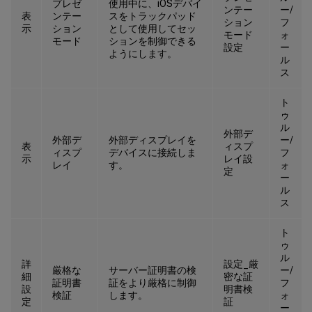
プレゼ
使用中に、iOSデバイ
ンテー
ー/
<
/
array
>
表
ンテー
スをトラックパッド
ション
フ
示
ション
として使用してセッ
<
/
dict
>
モード
ォ
モード
ションを制御できる
<
/
array
>
設定
ー
ようにします。
ル
<
/
dict
>
ス
<
/
array
>
<
key
>
storesToDelete
<
/
key
>
ト
<
array
>
ゥ
ル
<
string
>
test
.
cldblr
.
com
<
/
string
>
外部デ
外部デ
外部ディスプレイを
ー/
表
ィスプ
<
string
>
test
.
cloud
.
com
<
/
string
>
ィスプ
デバイスに接続しま
フ
示
レイ設
<
/
array
>
レイ
す。
ォ
定
ー
<
key
>
restrict_user_store_modification
ル
<
false
/
>
ス
<
/
dict
>
ト
ゥ
ル
詳
設定_厳
厳格な
サーバー証明書の検
ー/
細
密な証
証明書
証をより厳格に制御
フ
設
明書検
検証
します。
ォ
定
証
ー