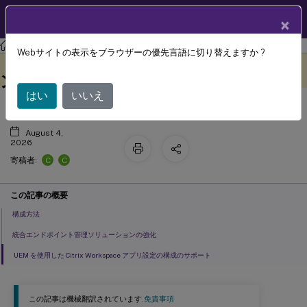
製品ドキュメン
JA
×
ト
iOS版 Citrix Workspace
アプリ
Webサイトの表示をブラウザーの優先言語に切り替えますか ?
統合エンドポイント管理ソリューショ
このコンテンツは動的に機械
フィードバックを提供する
翻訳されています。
ンを使用したWorkspaceアプリの構成
はい
いいえ
August 4,
2026
C
C
寄稿者:
この記事の概要
構成方法
統合エンドポイント管理ソリューションの強化
UEM を使用した Citrix Workspace アプリ設定の構成のサポート
この記事は機械翻訳されています.
免責事項