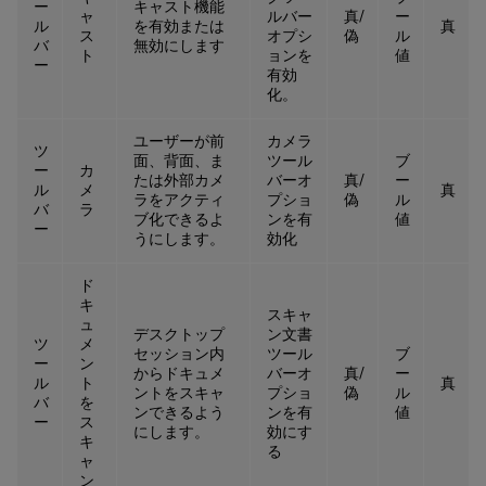
ー
キャスト機能
ャ
ルバー
真/
ー
ル
を有効または
真
ス
オプシ
偽
ル
バ
無効にします
ト
ョンを
値
ー
有効
化。
ユーザーが前
カメラ
ツ
面、背面、ま
ツール
ブ
ー
カ
たは外部カメ
バーオ
真/
ー
ル
メ
真
ラをアクティ
プショ
偽
ル
バ
ラ
ブ化できるよ
ンを有
値
ー
うにします。
効化
ド
キ
スキャ
ュ
デスクトップ
ン文書
ツ
メ
セッション内
ツール
ブ
ー
ン
からドキュメ
バーオ
真/
ー
ル
ト
真
ントをスキャ
プショ
偽
ル
バ
を
ンできるよう
ンを有
値
ー
ス
にします。
効にす
キ
る
ャ
ン