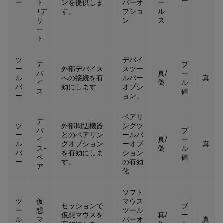
ー
ト
ンを提供しま
バーオ
ー
+デ
す。
プショ
ル
リ
ン
ス
ー
ト
ツ
デバイ
デ
ブ
ー
外部デバイス
スツー
バ
真/
ー
ル
への接続を有
ルバー
真
イ
偽
ル
バ
効にします
オプシ
ス
値
ー
ョン。
ペアリ
デ
ツ
外部周辺機器
ングツ
バ
ブ
ー
とのペアリン
ールバ
イ
真/
ー
ル
グオプション
ーオプ
真
ス-
偽
ル
バ
を有効にしま
ション
ペ
値
ー
す。
の有効
ア
化
ソフト
ツ
仮
マウス
セッションで
ブ
ー
想
ツール
仮想マウスを
真/
ー
ル
マ
バーオ
真