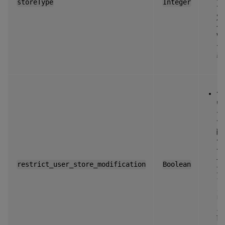
storeType
Integer
で
定
合
W
ー
表
tr
い
ー
で
削
fa
て
ザ
restrict_user_store_modification
Boolean
更
ラ
さ
U
ス
前