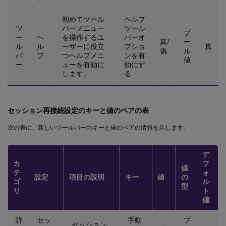
初めてツール
ヘルプ
ツ
バーメニュー
ツール
ブ
ー
ヘ
を操作するユ
バーオ
真/
ー
ル
ル
ーザーに役立
プショ
真
偽
ル
バ
プ
つヘルプメニ
ンを有
値
ー
ューを有効に
効にす
します。
る
セッション再接続設定のキーと値のペアの表
次の表に、新しいツールバーのキーと値のペアの情報を示します。
デ
カ
フ
値
テ
ォ
設定
項目の説明
キー
値
の
ゴ
ル
型
リ
ト
値
詳
セッ
手動
ブ
セッション