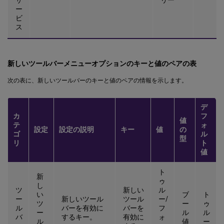
ー
ビ
ス
新しいツールバーメニューオプションのキーと値のペアの表
次の表に、新しいツールバーのキーと値のペアの情報を示します。
デ
カ
フ
値
テ
ォ
設定
設定の説明
キー
値
の
ゴ
ル
型
リ
ト
値
ト
新
ゥ
し
ツ
新しい
ル
い
ブ
ト
ー
新しいツール
ツール
ー/
ツ
ー
ゥ
ル
バーを有効に
バーを
フ
ー
ル
ル
バ
するキー。
有効に
ォ
ル
値
ー