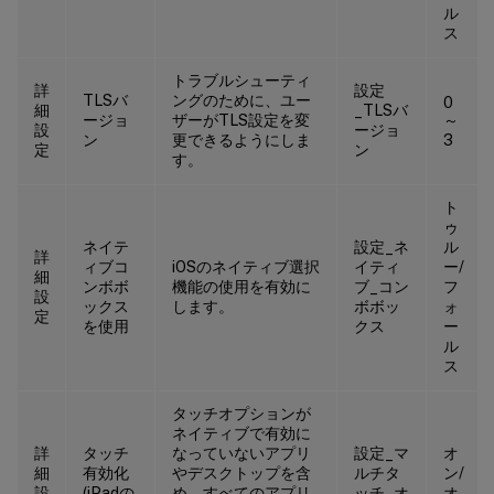
ル
ス
トラブルシューティ
詳
設定
TLSバ
ングのために、ユー
0
細
_TLSバ
ージョ
ザーがTLS設定を変
～
設
ージョ
ン
更できるようにしま
3
定
ン
す。
ト
ゥ
ネイテ
設定_ネ
ル
詳
ィブコ
iOSのネイティブ選択
イティ
ー/
細
ンボボ
機能の使用を有効に
ブ_コン
フ
設
ックス
します。
ボボッ
ォ
定
を使用
クス
ー
ル
ス
タッチオプションが
ネイティブで有効に
詳
タッチ
なっていないアプリ
設定_マ
オ
細
有効化
やデスクトップを含
ルチタ
ン/
設
(iPadの
め、すべてのアプリ
ッチ_オ
オ