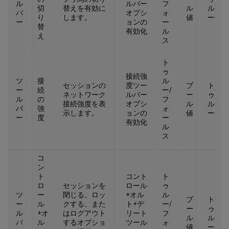
ル
ルバー
フ
切
替えを有効に
ル
ル
バ
オプシ
ォ
り
します。
値
ー
ー
ョンの
ー
替
有効化
ル
え
ス
ト
ゥ
接続強
ツ
接
ル
セッションの
度ツー
ブ
ト
ー
続
ー/
ネットワーク
ルバー
ー
ゥ
ル
の
フ
接続強度を表
オプシ
ル
ル
バ
強
ォ
示します。
ョンの
値
ー
ー
度
ー
有効化
ル
ス
コ
ン
ト
コント
ト
ロ
セッションを
ロール
ゥ
ツ
ー
閉じる、ロッ
+オル
ル
ブ
ト
ー
ル
クする、また
ト+デ
ー/
ー
ゥ
ル
+オ
はログアウト
リート
フ
ル
ル
バ
ル
するオプショ
ツール
ォ
値
ー