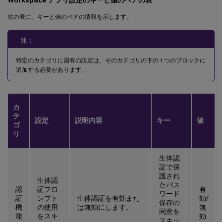
<
/
array
>
次の表に、キーと値のペアの情報を示します。
<
/
dict
>
<
dict
>
注：
<
key
>
category
<
/
key
>
<
string
>
authenticatio
特定のカテゴリに固有の設定は、そのカテゴリの下の 1 つのブロックに
<
key
>
userOverride
<
/
ke
追加する必要があります。
<
false
/
>
<
key
>
settings
<
/
key
>
<
array
>
カ
テ
<
dict
>
設定
説明内容
キー
値
ゴ
<
key
>
name
<
/
ke
リ
<
string
>
setti
<
key
>
value
<
/
k
生体認
<
string
>
embed
証で保
護され
<
/
dict
>
生体認
たパス
<
/
array
>
認
証プロ
有
ワード
証
ンプト
生体認証を有効また
効/
<
/
dict
>
保存の
機
の使用
は無効にします。
無
同意を
<
/
array
>
能
をスキ
効
スキッ