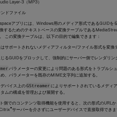
udio Layer-3（MP3）
ウンドファイル
Workspaceアプリには、Windows用のメディア形式であるGUIDを
するためのテキストベースの変換テーブルであるMediaStreaming
。 この変換テーブルは、以下の目的で編集できます：
たはサポートされないメディアフィルター/ファイル形式を変換
じるGUIDをブロックして、強制的にサーバー側でレンダリン
amer
パラメーターの変更により問題のある形式をトラブルシ
め、パラメーターを既存のMIME文字列に追加する。
ーデバイス上の
GStreamer
によりサポートされているメディ
スタムの構成を管理および展開する。
ト側でのコンテンツ取得機能を使用すると、次の形式のURL
®
trix
サーバーを介さずにユーザーデバイスで直接取得できま