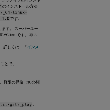
 プラグインのインスト
r
のインストール方法
6\_64-linux-
-1.0
です。
検出します。 スーパーユー
AClientです。 非ス
です。 詳しくは、「
インス
ることで、
、権限の昇格（sudo権
til/gst\_play
。