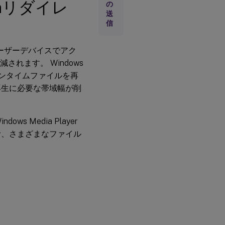
RealTime
diaリダイレ
の
Webカメ
送
ラビデオ
信
圧縮の無
効化
uxユーザーデバイスでアク
H.264
れます。 Windows
ランタイムファイルを再
再生に必要な帯域幅が削
s Media Player
む、さまざまなファイル