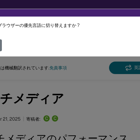
ブラウザーの優先言語に切り替えますか ?
ツは動的に機械翻訳されています。
フィ
けCitrix Workspace
アプリ
英
は機械翻訳されています.
免責事項
チメディア
C
C
 21, 2025
寄稿者:
チメディアのパフォーマンス