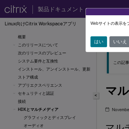
製品ドキュメント
Linux向けCitrix Workspace
アプリ
Webサイトの表示を
このコンテン
概要
Linux向
はい
いいえ
このリリースについて
次のリリースのプレビュー
システム要件と互換性
この記事
インストール、アンインストール、更新
ストア構成
アプリエクスペリエンス
マル
セキュリティと認証
<
接続
HDX
とマルチメディア
November
グラフィックとディスプレイ
マル
オーディオ