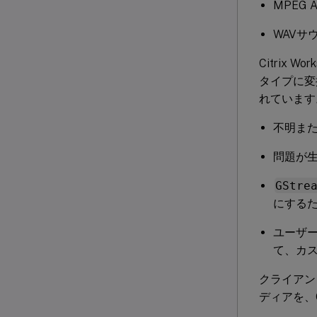
MPEG A
WAVサ
Citrix 
タイプに変換
れています
不明ま
問題が生
GStre
にするた
ユーザ
て、カ
クライアン
ディアを、Ci