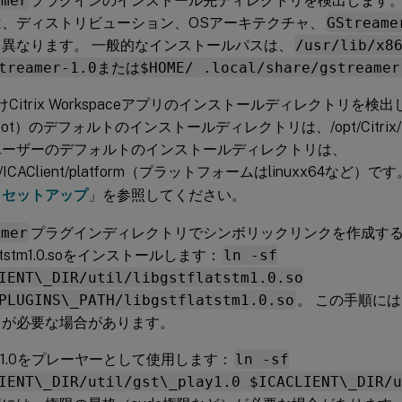
amer
プラグインのインストール先ディレクトリを検出します。
は、ディストリビューション、OSアーキテクチャ、
GStreame
て異なります。 一般的なインストールパスは、
/usr/lib/x8
streamer-1.0または$HOME/ .local/share/gstreamer
x向けCitrix Workspaceアプリのインストールディレクトリを
ot）のデフォルトのインストールディレクトリは、/opt/Citrix/IC
ユーザーのデフォルトのインストールディレクトリは、
/ICAClient/platform（プラットフォームはlinuxx64など）
とセットアップ
」を参照してください。
amer
プラグインディレクトリでシンボリックリンクを作成す
flatstm1.0.soをインストールします：
ln -sf
IENT\_DIR/util/libgstflatstm1.0.so
PLUGINS\_PATH/libgstflatstm1.0.so
。 この手順には
）が必要な場合があります。
lay1.0をプレーヤーとして使用します：
ln -sf
IENT\_DIR/util/gst\_play1.0 $ICACLIENT\_DIR/u