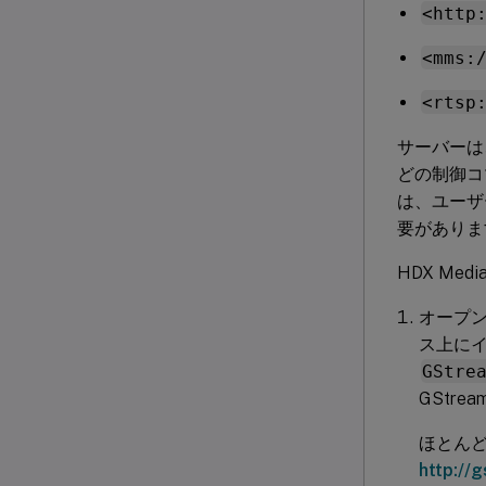
<http
<mms:
<rtsp
サーバーは
どの制御コ
は、ユーザ
要がありま
HDX Me
オープ
ス上にイ
GStre
GStr
ほとんど
http://