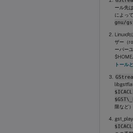
GStre
ール先
によっ
gnu/g
Linu
ザー（ro
ーパー
$HOME
トール
GStre
libgst
$ICACL
$GST\_
限など
gst_p
$ICACL