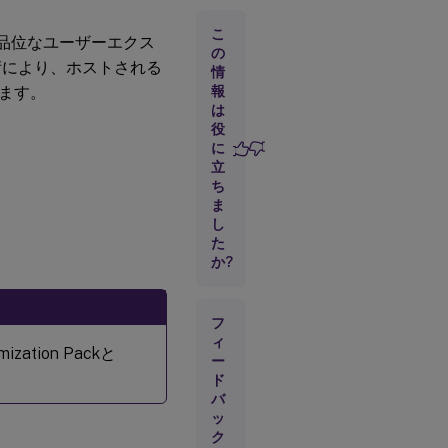
ォ
ー
こ
に高品位なユーザーエクス
マ
の
ン
術により、ホストされる
情
ス
ます。
報
は
役
™
HDX
に
MediaStream
立
Windows
Mediaリダイ
ち
ま
レクト
し
HDX
た
MediaStream
か?
Flashリダイ
レクト
フ
HDX
ィ
RealTime
mization Packと
ー
Webカメ
ラビデオ
ド
バ
圧縮
ッ
HDX
ク