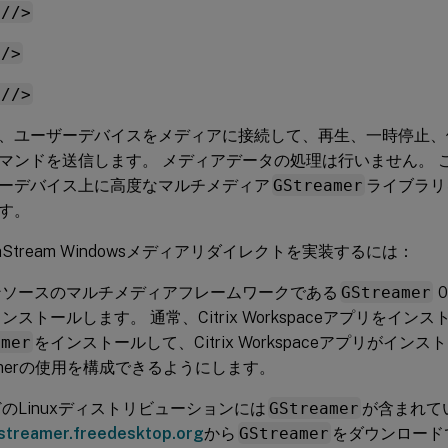
://>
//>
://>
、ユーザーデバイスをメディアに接続して、再生、一時停止、
マンドを送信します。 メディアデータの処理は行いません。 
ーデバイス上に高度なマルチメディア
GStreamer
ライブラリ
す。
diaStream Windowsメディアリダイレクトを実装するには：
ンソースのマルチメディアフレームワークである
GStreamer
0
ンストールします。 通常、Citrix Workspaceアプリをイン
amer
をインストールして、Citrix Workspaceアプリがイン
eamerの使用を構成できるようにします。
のLinuxディストリビューションには
GStreamer
が含まれて
gstreamer.freedesktop.org
から
GStreamer
をダウンロード