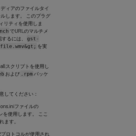
メディアのファイルタイ
ルします。 このプラグ
ィリティを使用しま
nch
でURLのマルチメ
認するには、
gst-
file.wmv&gt;
を実
rballスクリプトを使用し
eb
および
.rpm
パッケ
意してください：
s.iniファイルの
プションを使用します。 ここ
されます。
bin2プロトコルが使用され