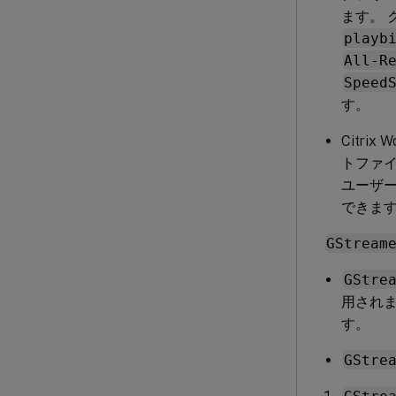
ます。 
playb
All-R
Speed
す。
Citrix
トファイ
ユーザー
できま
GStream
GStre
用され
す。
GStre