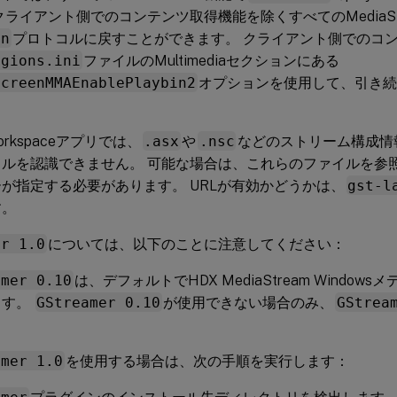
クライアント側でのコンテンツ取得機能を除くすべてのMediaSt
in
プロトコルに戻すことができます。 クライアント側でのコ
egions.ini
ファイルのMultimediaセクションにある
ScreenMMAEnablePlaybin2
オプションを使用して、引き続きp
 Workspaceアプリでは、
.asx
や
.nsc
などのストリーム構成情
ルを認識できません。 可能な場合は、これらのファイルを参照
が指定する必要があります。 URLが有効かどうかは、
gst-l
す。
er 1.0
については、以下のことに注意してください：
amer 0.10
は、デフォルトでHDX MediaStream Windo
ます。
GStreamer 0.10
が使用できない場合のみ、
GStrea
amer 1.0
を使用する場合は、次の手順を実行します：