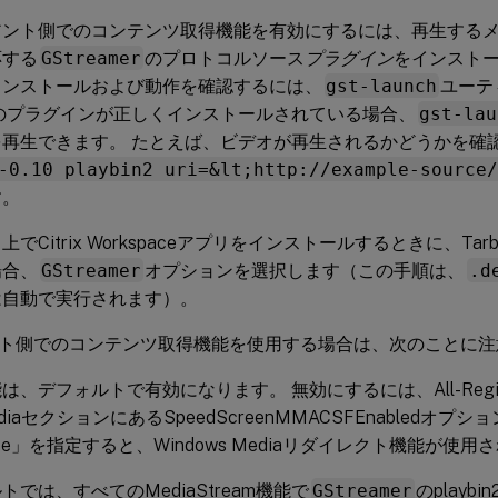
アント側でのコンテンツ取得機能を有効にするには、再生する
応する
GStreamer
のプロトコルソース
プラグイン
をインストー
インストールおよび動作を確認するには、
gst-launch
ユーテ
このプラグインが正しくインストールされている場合、
gst-lau
を再生できます。 たとえば、ビデオが再生されるかどうかを確
-0.10 playbin2 uri=&lt;http://example-source/
す。
上でCitrix Workspaceアプリをインストールするときに、Ta
場合、
GStreamer
オプションを選択します（この手順は、
.d
は自動で実行されます）。
ト側でのコンテンツ取得機能を使用する場合は、次のことに注
は、デフォルトで有効になります。 無効にするには、All-Region
mediaセクションにあるSpeedScreenMMACSFEnabledオ
lse」を指定すると、Windows Mediaリダイレクト機能が使用
トでは、すべてのMediaStream機能で
GStreamer
のplay