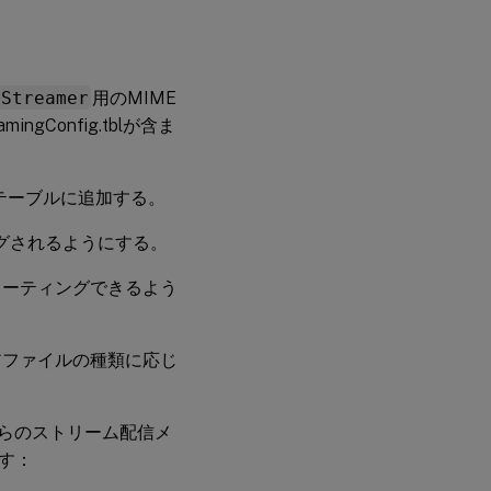
GStreamer
用のMIME
Config.tblが含ま
テーブルに追加する。
グされるようにする。
ューティングできるよう
アファイルの種類に応じ
からのストリーム配信メ
す：