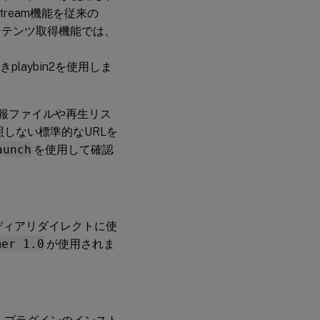
ream機能を従来の
ンテンツ取得機能では、
laybin2を使用しま
報ファイルや再生リス
しない標準的なURLを
aunch
を使用して確認
wsメディアリダイレクトに使
mer 1.0
が使用されま