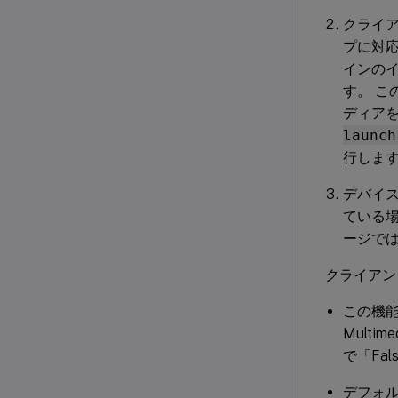
クライ
プに対
インの
す。 
ディア
launch
行しま
デバイス
ている
ージで
クライアン
この機能
Multi
で「Fa
デフォル