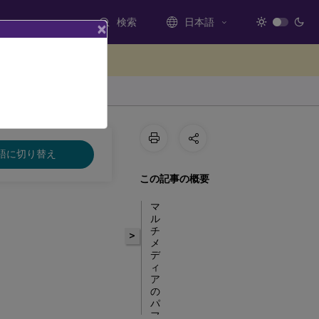
検索
日本語
×
ードバックを提供する
語に切り替え
この記事の概要
マ
ル
チ
>
メ
デ
ィ
ア
の
パ
フ