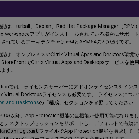
は、tarball、Debian、Red Hat Package Manager
trix Workspaceアプリがインストールされている場合にサポ
されているアーキテクチャはx64とARM64の2つだけです。
は、オンプレミスのCitrix Virtual Apps and Desktop
toreFrontでCitrix Virtual Apps and Desktopsサ
れます。
rotectionでは、ライセンスサーバーにアドオンライセンスをイ
trix Virtual Desktopsライセンスも必要です。 ライセンスに
pps and Desktops
の「
構成
」セクションを参照してください。
08以降、App Protection機能の全機能が使用可能になりました。 
とデスクトップセッションをサポートし、デフォルトで有効に
ManConfig.xml
ファイルでApp Protection機能を構成し
ervice Plug-inインターフェイスで有効にする必要があります。