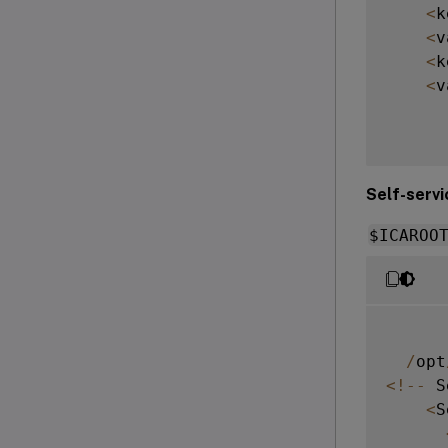
<
k
<
v
<
k
<
v
Self-se
$ICAROO
/
opt
<
!
--
 S
<
S