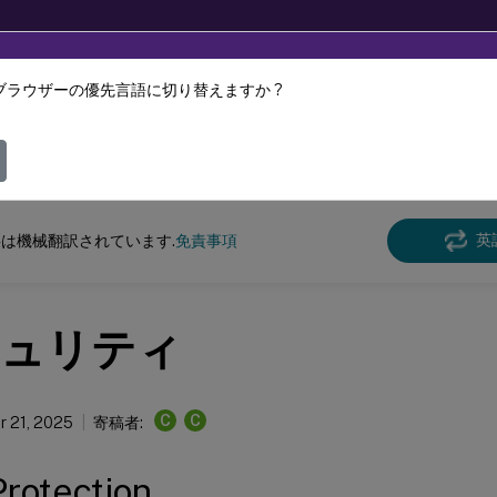
ブラウザーの優先言語に切り替えますか ?
ツは動的に機械翻訳されています。
フィ
けCitrix Workspace
アプリ
英
は機械翻訳されています.
免責事項
ュリティ
C
C
 21, 2025
寄稿者:
rotection