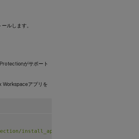
トールします。
Protectionがサポート
 Workspaceアプリを
ection/install_app_protection select yes"