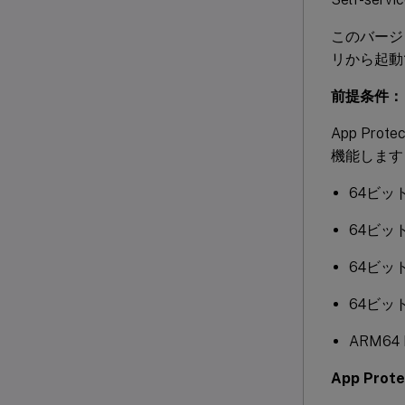
このバージョン
リから起動
前提条件：
App Pro
機能します
64ビットU
64ビットD
64ビット
64ビット
ARM64 
App Pr