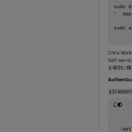
sudo d
*
  app
sudo a
Citrix 
Self-s
を個別に構
Authenti
$ICAROO
/
opt