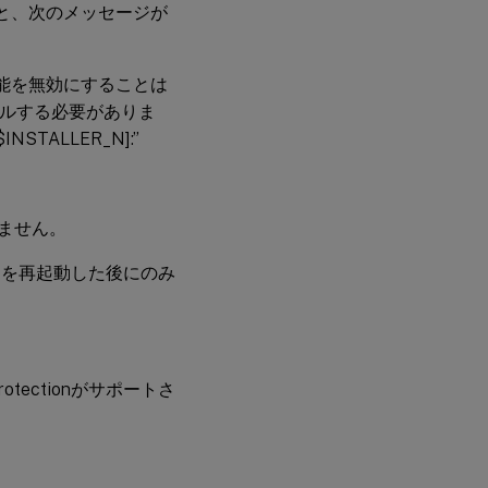
ルすると、次のメッセージが
の機能を無効にすることは
トールする必要がありま
ALLER_N]:”
いません。
シンを再起動した後にのみ
rotectionがサポートさ