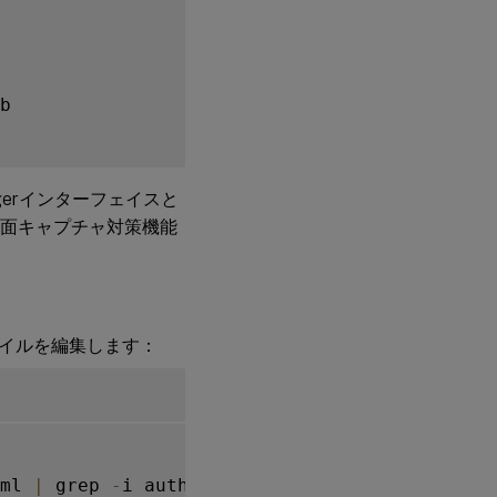
b

anagerインターフェイスと
よび画面キャプチャ対策機能
イルを編集します：
ml 
|
 grep 
-
i authmananti 
-
A
1