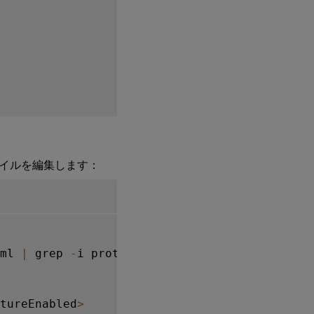
イルを編集します：
ml 
|
 grep 
-
i protection 
-
A
4
tureEnabled
>