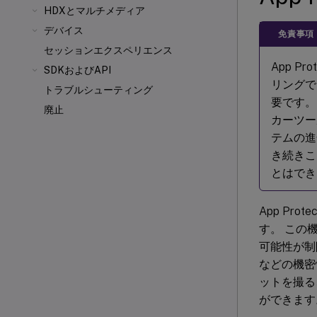
HDX
とマルチメディア
デバイス
免責事項
セッションエクスペリエンス
App 
SDKおよびAPI
リングで
トラブルシューティング
要です。
廃止
カーツー
テムの進
き続きこ
とはでき
App Prot
す。 この
可能性が制限
などの機密
ットを撮る
ができます