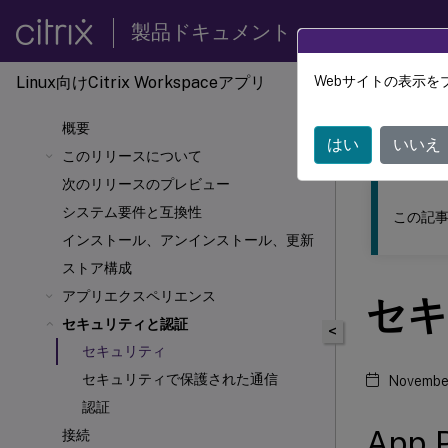
製品ドキュメント
Linux向けCitrix Workspace
アプリ
Webサイトの表示を
このコンテン
概要
Linux向
はい
いいえ
このリリースについて
次のリリースのプレビュー
システム要件と互換性
この記事
インストール、アンインストール、更新
ストア構成
アプリエクスペリエンス
セキ
セキュリティと認証
<
セキュリティ
セキュリティで保護された通信
November
認証
App P
接続