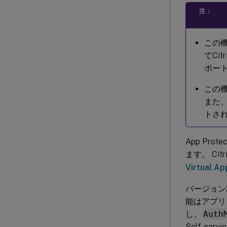
注：
この機能
てCi
ポート
この機能
また、S
トさ
App P
ます。 Ci
Virtual A
バージョン21
能はアプリ
し、
Auth
Self-s