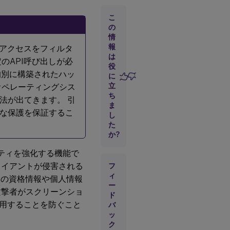
ト
こ
永
続
の
ロ
情
グ
報
へのアクセスをフィルタ
イ
は
のAPI呼び出しが必
ン
役
目的別に構築されたハッ
に
立
オペレーティングシス
deviceTRUST
ち
®
のシームレ
法が出てきます。 引
ま
スな統合
な保護を保証するこ
し
た
か?
時にセキュリティを強化する機能で
ライアントが侵害される
フ
ィ
ザーの資格情報や個人情報
ー
攻撃者がスクリーンショ
ド
用することを防ぐこと
バ
ッ
ク