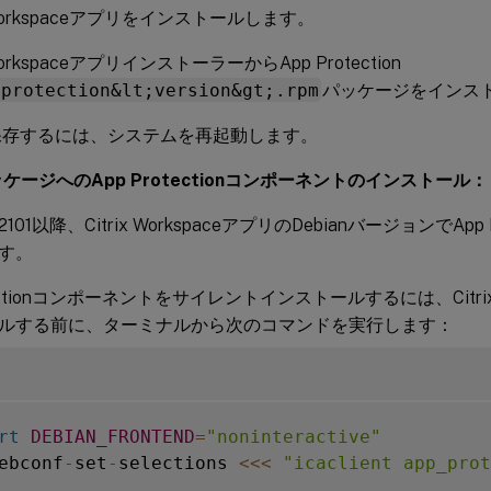
x Workspaceアプリをインストールします。
 WorkspaceアプリインストーラーからApp Protection
pprotection&lt;version&gt;.rpm
パッケージをインス
保存するには、システムを再起動します。
パッケージへのApp Protectionコンポーネントのインストール：
01以降、Citrix WorkspaceアプリのDebianバージョンでApp 
す。
otectionコンポーネントをサイレントインストールするには、Citrix
ルする前に、ターミナルから次のコマンドを実行します：
rt
DEBIAN_FRONTEND
=
"noninteractive"
ebconf
-
set
-
selections 
<<
<
"icaclient app_prot