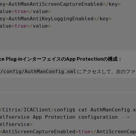
ey
>
AuthManAntiScreenCaptureEnabled
<
/
key
>
alue
>
true
<
/
value
>
ey
>
AuthManAntiKeyLoggingEnabled
<
/
key
>
alue
>
true
<
/
value
>
rvice Plug-inインターフェイスのApp Protectionの構成：
T/config/AuthManConfig.xml
にアクセスして、次のファ
/
Citrix
/
ICAClient
/
config$ cat AuthManConfig
.
x
elfservice App Protection configuration 
--
>
elfservice
>
<
AntiScreenCaptureEnabled
>
true
<
/
AntiScreenCap