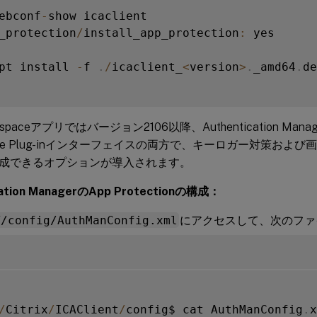
ebconf
-
_protection
/
install_app_protection
:
 yes

pt install 
-
f 
.
/
icaclient_
<
version
>
.
_amd64
.
de
Workspaceアプリではバージョン2106以降、Authentication M
ervice Plug-inインターフェイスの両方で、キーロガー対策お
成できるオプションが導入されます。
cation ManagerのApp Protectionの構成：
T/config/AuthManConfig.xml
にアクセスして、次のファ
/
Citrix
/
ICAClient
/
config$ cat AuthManConfig
.
x