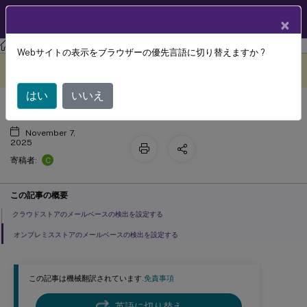
製品ドキュメン
JA
×
ト
Citrix Workspace
Webサイトの表示をブラウザーの優先言語に切り替えますか ?
メールベースの検出
このコンテンツは動的に機械
フィードバックを提供する
翻訳されています。
はい
いいえ
November 7,
2025
C
寄稿者:
この記事の概要
クラウドストアのメールベースの検出を設定する
オンプレミスストアのメールベースの検出を設定する
この記事は機械翻訳されています.
免責事項
英語に切り替え